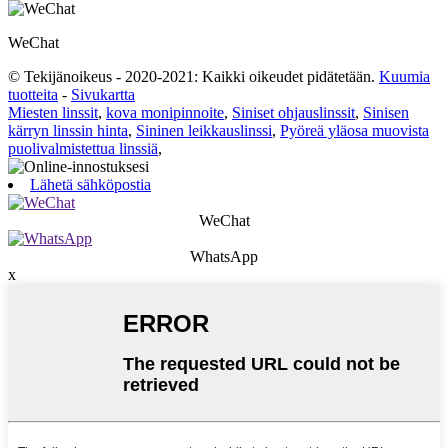
WeChat
© Tekijänoikeus - 2020-2021: Kaikki oikeudet pidätetään.
Kuumia
tuotteita
-
Sivukartta
Miesten linssit
,
kova monipinnoite
,
Siniset ohjauslinssit
,
Sinisen
kärryn linssin hinta
,
Sininen leikkauslinssi
,
Pyöreä yläosa muovista
puolivalmistettua linssiä
,
Lähetä sähköpostia
WeChat
WhatsApp
x