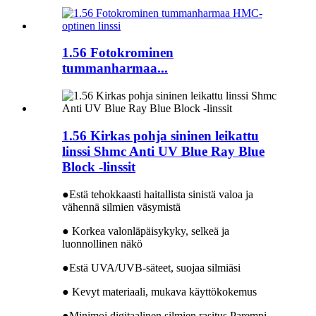
1.56 Fotokrominen
tummanharmaa...
1.56 Kirkas pohja sininen leikattu
linssi Shmc Anti UV Blue Ray Blue
Block -linssit
●Estä tehokkaasti haitallista sinistä valoa ja
vähennä silmien väsymistä
● Korkea valonläpäisykyky, selkeä ja
luonnollinen näkö
●Estä UVA/UVB-säteet, suojaa silmiäsi
● Kevyt materiaali, mukava käyttökokemus
●Minimoi digitaalinen silmien rasitus Parempi