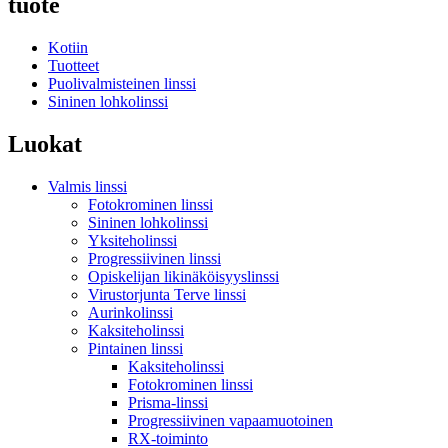
tuote
Kotiin
Tuotteet
Puolivalmisteinen linssi
Sininen lohkolinssi
Luokat
Valmis linssi
Fotokrominen linssi
Sininen lohkolinssi
Yksiteholinssi
Progressiivinen linssi
Opiskelijan likinäköisyyslinssi
Virustorjunta Terve linssi
Aurinkolinssi
Kaksiteholinssi
Pintainen linssi
Kaksiteholinssi
Fotokrominen linssi
Prisma-linssi
Progressiivinen vapaamuotoinen
RX-toiminto