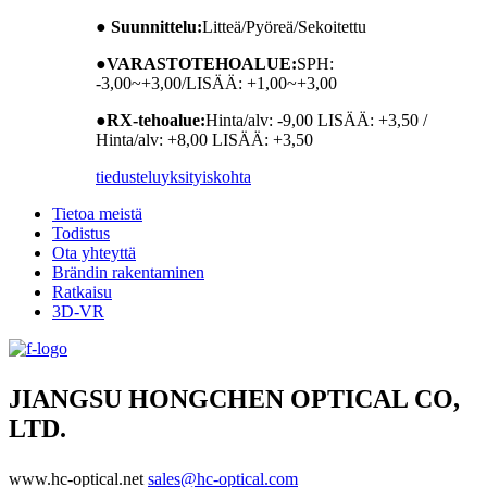
● Suunnittelu:
Litteä/Pyöreä/Sekoitettu
●
VARASTOTEHOALUE:
SPH:
-3,00~+3,00/LISÄÄ: +1,00~+3,00
●
RX-tehoalue:
Hinta/alv: -9,00 LISÄÄ: +3,50 /
Hinta/alv: +8,00 LISÄÄ: +3,50
tiedustelu
yksityiskohta
Tietoa meistä
Todistus
Ota yhteyttä
Brändin rakentaminen
Ratkaisu
3D-VR
JIANGSU HONGCHEN OPTICAL CO,
LTD.
www.hc-optical.net
sales@hc-optical.com