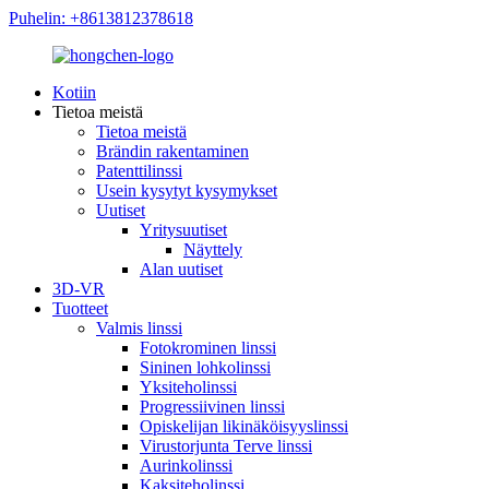
Puhelin: +8613812378618
Kotiin
Tietoa meistä
Tietoa meistä
Brändin rakentaminen
Patenttilinssi
Usein kysytyt kysymykset
Uutiset
Yritysuutiset
Näyttely
Alan uutiset
3D-VR
Tuotteet
Valmis linssi
Fotokrominen linssi
Sininen lohkolinssi
Yksiteholinssi
Progressiivinen linssi
Opiskelijan likinäköisyyslinssi
Virustorjunta Terve linssi
Aurinkolinssi
Kaksiteholinssi