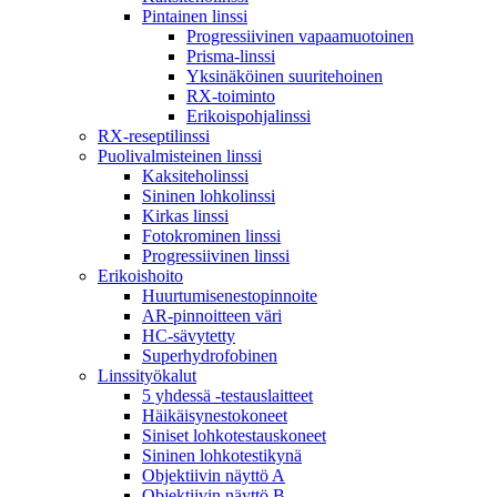
Pintainen linssi
Progressiivinen vapaamuotoinen
Prisma-linssi
Yksinäköinen suuritehoinen
RX-toiminto
Erikoispohjalinssi
RX-reseptilinssi
Puolivalmisteinen linssi
Kaksiteholinssi
Sininen lohkolinssi
Kirkas linssi
Fotokrominen linssi
Progressiivinen linssi
Erikoishoito
Huurtumisenestopinnoite
AR-pinnoitteen väri
HC-sävytetty
Superhydrofobinen
Linssityökalut
5 yhdessä -testauslaitteet
Häikäisynestokoneet
Siniset lohkotestauskoneet
Sininen lohkotestikynä
Objektiivin näyttö A
Objektiivin näyttö B