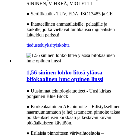
SININEN, VIHREÄ, VIOLETTI
● Sertifikaatit - TUV, FDA, ISO13485 ja CE
● Ihanteellinen ammattilaisille, pelaajille ja
kaikille, jotka viettävät tuntikausia digitaalisten
laitteiden parissa!
tiedustelu
yksityiskohta
1,56 sininen lohko litteä yläosa
bifokaalinen hmc optinen linssi
● Uusimmat teknologiatuotteet - Uusi kirkas
pohjainen Blue Block
● Korkealaatuinen AR-pinnoite – Edistyksellinen
naarmuuntumaton ja heijastamaton pinnoite takaa
poikkeuksellisen kirkkaan ja kestävän kuvan
pitkäaikaiseen käyttöön.
● Erilaisia ​​pinnoitteen värivaihtoehtoja –