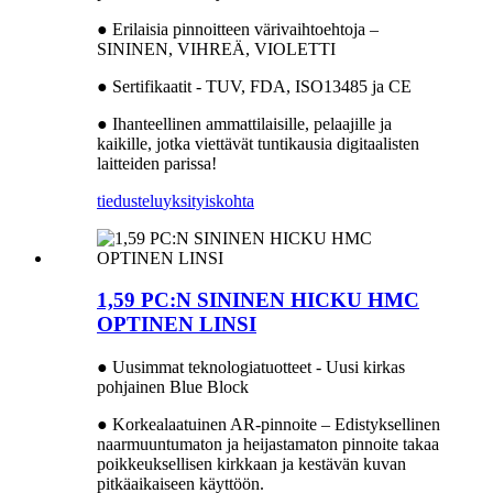
● Erilaisia ​​pinnoitteen värivaihtoehtoja –
SININEN, VIHREÄ, VIOLETTI
● Sertifikaatit - TUV, FDA, ISO13485 ja CE
● Ihanteellinen ammattilaisille, pelaajille ja
kaikille, jotka viettävät tuntikausia digitaalisten
laitteiden parissa!
tiedustelu
yksityiskohta
1,59 PC:N SININEN HICKU HMC
OPTINEN LINSI
● Uusimmat teknologiatuotteet - Uusi kirkas
pohjainen Blue Block
● Korkealaatuinen AR-pinnoite – Edistyksellinen
naarmuuntumaton ja heijastamaton pinnoite takaa
poikkeuksellisen kirkkaan ja kestävän kuvan
pitkäaikaiseen käyttöön.