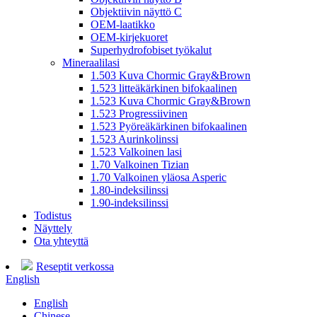
Objektiivin näyttö C
OEM-laatikko
OEM-kirjekuoret
Superhydrofobiset työkalut
Mineraalilasi
1.503 Kuva Chormic Gray&Brown
1.523 litteäkärkinen bifokaalinen
1.523 Kuva Chormic Gray&Brown
1.523 Progressiivinen
1.523 Pyöreäkärkinen bifokaalinen
1.523 Aurinkolinssi
1.523 Valkoinen lasi
1.70 Valkoinen Tizian
1.70 Valkoinen yläosa Asperic
1.80-indeksilinssi
1.90-indeksilinssi
Todistus
Näyttely
Ota yhteyttä
Reseptit verkossa
English
English
Chinese