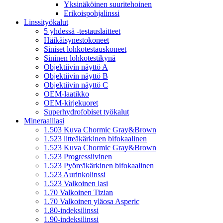
Yksinäköinen suuritehoinen
Erikoispohjalinssi
Linssityökalut
5 yhdessä -testauslaitteet
Häikäisynestokoneet
Siniset lohkotestauskoneet
Sininen lohkotestikynä
Objektiivin näyttö A
Objektiivin näyttö B
Objektiivin näyttö C
OEM-laatikko
OEM-kirjekuoret
Superhydrofobiset työkalut
Mineraalilasi
1.503 Kuva Chormic Gray&Brown
1.523 litteäkärkinen bifokaalinen
1.523 Kuva Chormic Gray&Brown
1.523 Progressiivinen
1.523 Pyöreäkärkinen bifokaalinen
1.523 Aurinkolinssi
1.523 Valkoinen lasi
1.70 Valkoinen Tizian
1.70 Valkoinen yläosa Asperic
1.80-indeksilinssi
1.90-indeksilinssi