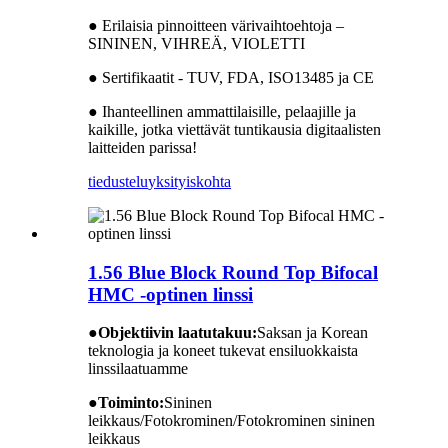
● Erilaisia ​​pinnoitteen värivaihtoehtoja –
SININEN, VIHREÄ, VIOLETTI
● Sertifikaatit - TUV, FDA, ISO13485 ja CE
● Ihanteellinen ammattilaisille, pelaajille ja
kaikille, jotka viettävät tuntikausia digitaalisten
laitteiden parissa!
tiedustelu
yksityiskohta
1.56 Blue Block Round Top Bifocal
HMC -optinen linssi
●
Objektiivin laatutakuu:
Saksan ja Korean
teknologia ja koneet tukevat ensiluokkaista
linssilaatuamme
●
Toiminto:
Sininen
leikkaus/Fotokrominen/Fotokrominen sininen
leikkaus