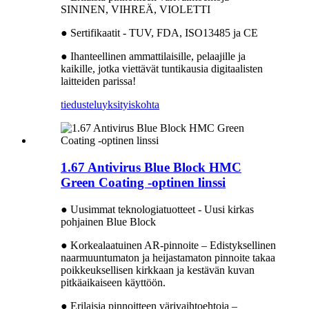
SININEN, VIHREÄ, VIOLETTI
● Sertifikaatit - TUV, FDA, ISO13485 ja CE
● Ihanteellinen ammattilaisille, pelaajille ja
kaikille, jotka viettävät tuntikausia digitaalisten
laitteiden parissa!
tiedustelu
yksityiskohta
1.67 Antivirus Blue Block HMC
Green Coating -optinen linssi
● Uusimmat teknologiatuotteet - Uusi kirkas
pohjainen Blue Block
● Korkealaatuinen AR-pinnoite – Edistyksellinen
naarmuuntumaton ja heijastamaton pinnoite takaa
poikkeuksellisen kirkkaan ja kestävän kuvan
pitkäaikaiseen käyttöön.
● Erilaisia ​​pinnoitteen värivaihtoehtoja –