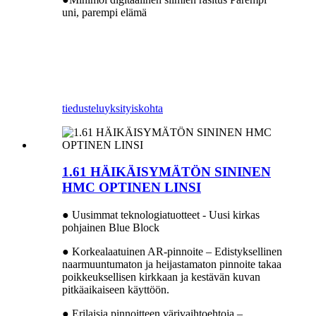
uni, parempi elämä
tiedustelu
yksityiskohta
1.61 HÄIKÄISYMÄTÖN SININEN
HMC OPTINEN LINSI
● Uusimmat teknologiatuotteet - Uusi kirkas
pohjainen Blue Block
● Korkealaatuinen AR-pinnoite – Edistyksellinen
naarmuuntumaton ja heijastamaton pinnoite takaa
poikkeuksellisen kirkkaan ja kestävän kuvan
pitkäaikaiseen käyttöön.
● Erilaisia ​​pinnoitteen värivaihtoehtoja –