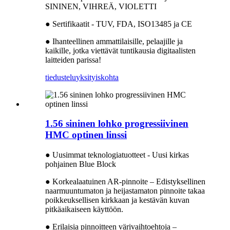
SININEN, VIHREÄ, VIOLETTI
● Sertifikaatit - TUV, FDA, ISO13485 ja CE
● Ihanteellinen ammattilaisille, pelaajille ja
kaikille, jotka viettävät tuntikausia digitaalisten
laitteiden parissa!
tiedustelu
yksityiskohta
1.56 sininen lohko progressiivinen
HMC optinen linssi
● Uusimmat teknologiatuotteet - Uusi kirkas
pohjainen Blue Block
● Korkealaatuinen AR-pinnoite – Edistyksellinen
naarmuuntumaton ja heijastamaton pinnoite takaa
poikkeuksellisen kirkkaan ja kestävän kuvan
pitkäaikaiseen käyttöön.
● Erilaisia ​​pinnoitteen värivaihtoehtoja –