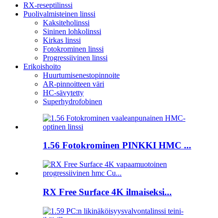
RX-reseptilinssi
Puolivalmisteinen linssi
Kaksiteholinssi
Sininen lohkolinssi
Kirkas linssi
Fotokrominen linssi
Progressiivinen linssi
Erikoishoito
Huurtumisenestopinnoite
AR-pinnoitteen väri
HC-sävytetty
Superhydrofobinen
1.56 Fotokrominen PINKKI HMC ...
RX Free Surface 4K ilmaiseksi...