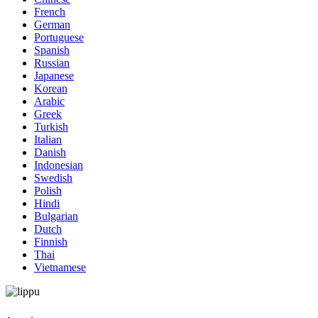
French
German
Portuguese
Spanish
Russian
Japanese
Korean
Arabic
Greek
Turkish
Italian
Danish
Indonesian
Swedish
Polish
Hindi
Bulgarian
Dutch
Finnish
Thai
Vietnamese