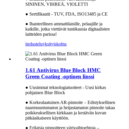
SININEN, VIHREÄ, VIOLETTI
● Sertifikaatit - TUV, FDA, ISO13485 ja CE
● Ihanteellinen ammattilaisille, pelaajille ja
kaikille, jotka viettävät tuntikausia digitaalisten
laitteiden parissa!
tiedustelu
yksityiskohta
1.61 Antivirus Blue Block HMC
Green Coating -optinen linssi
● Uusimmat teknologiatuotteet - Uusi kirkas
pohjainen Blue Block
● Korkealaatuinen AR-pinnoite – Edistyksellinen
naarmuuntumaton ja heijastamaton pinnoite takaa
poikkeuksellisen kirkkaan ja kestävän kuvan
pitkäaikaiseen käyttöön.
● Erilaisia ​​pinnoitteen värivaihtoehtoja –