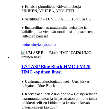
● Erilaisia ​​pinnoitteen värivaihtoehtoja –
SININEN, VIHREÄ, VIOLETTI
● Sertifikaatit - TUV, FDA, ISO13485 ja CE
● Ihanteellinen ammattilaisille, pelaajille ja
kaikille, jotka viettävät tuntikausia digitaalisten
laitteiden parissa!
tiedustelu
yksityiskohta
1.74 ASP Blue Block HMC UV420
HMC -optinen linssi
● Uusimmat teknologiatuotteet - Uusi kirkas
pohjainen Blue Block
● Korkealaatuinen AR-pinnoite – Edistyksellinen
naarmuuntumaton ja heijastamaton pinnoite takaa
poikkeuksellisen kirkkaan ja kestävän kuvan
pitkäaikaiseen käyttöön.