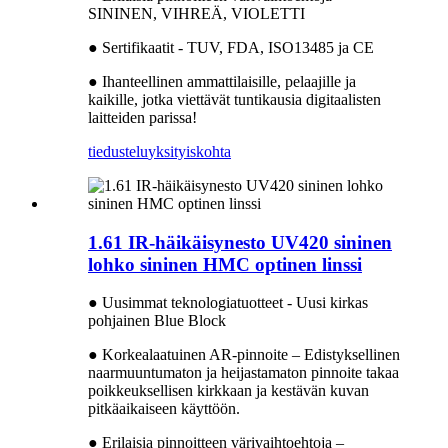
SININEN, VIHREÄ, VIOLETTI
● Sertifikaatit - TUV, FDA, ISO13485 ja CE
● Ihanteellinen ammattilaisille, pelaajille ja
kaikille, jotka viettävät tuntikausia digitaalisten
laitteiden parissa!
tiedustelu
yksityiskohta
1.61 IR-häikäisynesto UV420 sininen
lohko sininen HMC optinen linssi
● Uusimmat teknologiatuotteet - Uusi kirkas
pohjainen Blue Block
● Korkealaatuinen AR-pinnoite – Edistyksellinen
naarmuuntumaton ja heijastamaton pinnoite takaa
poikkeuksellisen kirkkaan ja kestävän kuvan
pitkäaikaiseen käyttöön.
● Erilaisia ​​pinnoitteen värivaihtoehtoja –