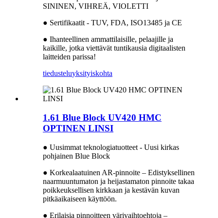
SININEN, VIHREÄ, VIOLETTI
● Sertifikaatit - TUV, FDA, ISO13485 ja CE
● Ihanteellinen ammattilaisille, pelaajille ja
kaikille, jotka viettävät tuntikausia digitaalisten
laitteiden parissa!
tiedustelu
yksityiskohta
1.61 Blue Block UV420 HMC
OPTINEN LINSI
● Uusimmat teknologiatuotteet - Uusi kirkas
pohjainen Blue Block
● Korkealaatuinen AR-pinnoite – Edistyksellinen
naarmuuntumaton ja heijastamaton pinnoite takaa
poikkeuksellisen kirkkaan ja kestävän kuvan
pitkäaikaiseen käyttöön.
● Erilaisia ​​pinnoitteen värivaihtoehtoja –