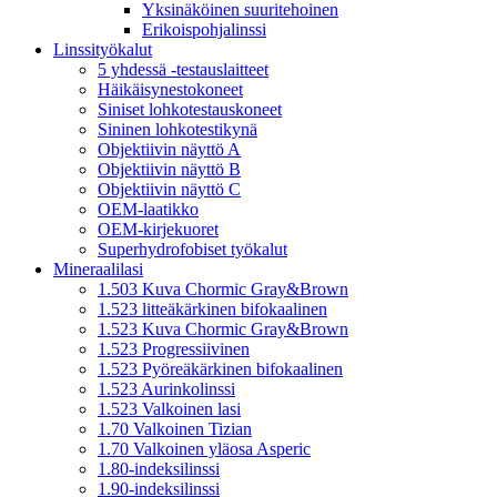
Yksinäköinen suuritehoinen
Erikoispohjalinssi
Linssityökalut
5 yhdessä -testauslaitteet
Häikäisynestokoneet
Siniset lohkotestauskoneet
Sininen lohkotestikynä
Objektiivin näyttö A
Objektiivin näyttö B
Objektiivin näyttö C
OEM-laatikko
OEM-kirjekuoret
Superhydrofobiset työkalut
Mineraalilasi
1.503 Kuva Chormic Gray&Brown
1.523 litteäkärkinen bifokaalinen
1.523 Kuva Chormic Gray&Brown
1.523 Progressiivinen
1.523 Pyöreäkärkinen bifokaalinen
1.523 Aurinkolinssi
1.523 Valkoinen lasi
1.70 Valkoinen Tizian
1.70 Valkoinen yläosa Asperic
1.80-indeksilinssi
1.90-indeksilinssi