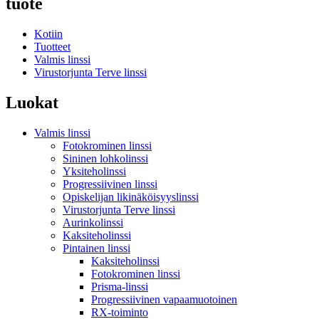
tuote
Kotiin
Tuotteet
Valmis linssi
Virustorjunta Terve linssi
Luokat
Valmis linssi
Fotokrominen linssi
Sininen lohkolinssi
Yksiteholinssi
Progressiivinen linssi
Opiskelijan likinäköisyyslinssi
Virustorjunta Terve linssi
Aurinkolinssi
Kaksiteholinssi
Pintainen linssi
Kaksiteholinssi
Fotokrominen linssi
Prisma-linssi
Progressiivinen vapaamuotoinen
RX-toiminto