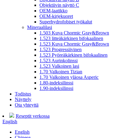
Objektiivin näyttö C
OEM-laatikko
OEM-kirjekuoret
Superhydrofobiset työkalut
Mineraalilasi
1.503 Kuva Chormic Gray&Brown
1.523 litteäkärkinen bifokaalinen
1.523 Kuva Chormic Gray&Brown
1.523 Progressiivinen
1.523 Pyöreäkärkinen bifokaalinen
1.523 Aurinkolinssi
1.523 Valkoinen lasi
1.70 Valkoinen Tizian
1.70 Valkoinen yläosa Asperic
1.80-indeksilinssi
1.90-indeksilinssi
Todistus
Näyttely
Ota yhteyttä
Reseptit verkossa
English
English
Chinese