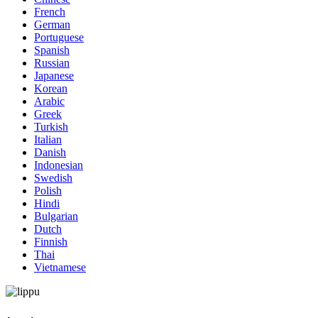
French
German
Portuguese
Spanish
Russian
Japanese
Korean
Arabic
Greek
Turkish
Italian
Danish
Indonesian
Swedish
Polish
Hindi
Bulgarian
Dutch
Finnish
Thai
Vietnamese