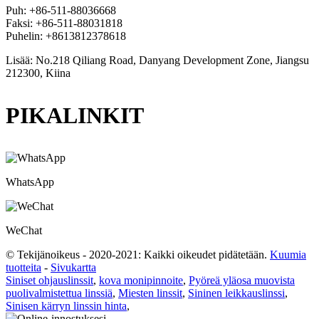
Puh: +86-511-88036668
Faksi: +86-511-88031818
Puhelin: +8613812378618
Lisää: No.218 Qiliang Road, Danyang Development Zone, Jiangsu
212300, Kiina
PIKALINKIT
WhatsApp
WeChat
© Tekijänoikeus - 2020-2021: Kaikki oikeudet pidätetään.
Kuumia
tuotteita
-
Sivukartta
Siniset ohjauslinssit
,
kova monipinnoite
,
Pyöreä yläosa muovista
puolivalmistettua linssiä
,
Miesten linssit
,
Sininen leikkauslinssi
,
Sinisen kärryn linssin hinta
,