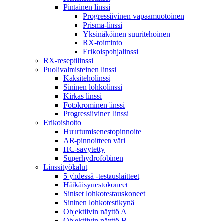
Pintainen linssi
Progressiivinen vapaamuotoinen
Prisma-linssi
Yksinäköinen suuritehoinen
RX-toiminto
Erikoispohjalinssi
RX-reseptilinssi
Puolivalmisteinen linssi
Kaksiteholinssi
Sininen lohkolinssi
Kirkas linssi
Fotokrominen linssi
Progressiivinen linssi
Erikoishoito
Huurtumisenestopinnoite
AR-pinnoitteen väri
HC-sävytetty
Superhydrofobinen
Linssityökalut
5 yhdessä -testauslaitteet
Häikäisynestokoneet
Siniset lohkotestauskoneet
Sininen lohkotestikynä
Objektiivin näyttö A
Objektiivin näyttö B