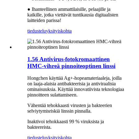
● Ihanteellinen ammattilaisille, pelaajille ja
kaikille, jotka viettävät tuntikausia digitaalisten
laitteiden parissa!
tiedustelu
yksityiskohta
1.56 Antivirus-fotokromaattinen
HMC-vihreä pinnoiteoptinen linssi
Hongchen käyttää Ag+-hopeamateriaaleja, joilla
on laaja-alaisia ​​antibakteerisia ja antiviraalisia
ominaisuuksia. Käyttää innovatiivista teknologiaa
pinnoitteen sulattamiseen.
Vähentää tehokkaasti virusten ja bakteerien
selviytymisriskiä linssin pinnalla.
Inaktivoi tehokkaasti 99 % viruksista ja
bakteereista.
tiedustelu
yksityiskohta