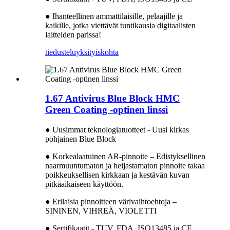
● Ihanteellinen ammattilaisille, pelaajille ja
kaikille, jotka viettävät tuntikausia digitaalisten
laitteiden parissa!
tiedustelu
yksityiskohta
1.67 Antivirus Blue Block HMC
Green Coating -optinen linssi
● Uusimmat teknologiatuotteet - Uusi kirkas
pohjainen Blue Block
● Korkealaatuinen AR-pinnoite – Edistyksellinen
naarmuuntumaton ja heijastamaton pinnoite takaa
poikkeuksellisen kirkkaan ja kestävän kuvan
pitkäaikaiseen käyttöön.
● Erilaisia ​​pinnoitteen värivaihtoehtoja –
SININEN, VIHREÄ, VIOLETTI
● Sertifikaatit - TUV, FDA, ISO13485 ja CE