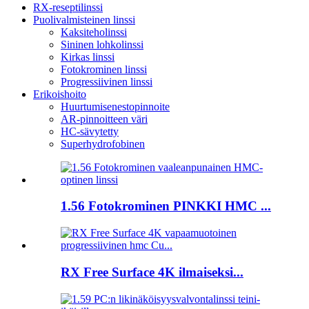
RX-reseptilinssi
Puolivalmisteinen linssi
Kaksiteholinssi
Sininen lohkolinssi
Kirkas linssi
Fotokrominen linssi
Progressiivinen linssi
Erikoishoito
Huurtumisenestopinnoite
AR-pinnoitteen väri
HC-sävytetty
Superhydrofobinen
1.56 Fotokrominen PINKKI HMC ...
RX Free Surface 4K ilmaiseksi...