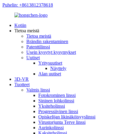
Puhelin: +8613812378618
Kotiin
Tietoa meistä
Tietoa meistä
Brändin rakentaminen
Patenttilinssi
Usein kysytyt kysymykset
Uutiset
Yritysuutiset
Näyttely
Alan uutiset
3D-VR
Tuotteet
Valmis linssi
Fotokrominen linssi
Sininen lohkolinssi
Yksiteholinssi
Progressiivinen linssi
Opiskelijan likinäköisyyslinssi
Virustorjunta Terve linssi
Aurinkolinssi
Kaksiteholinssi