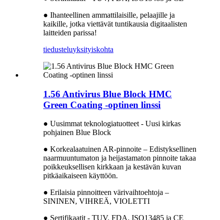
● Ihanteellinen ammattilaisille, pelaajille ja
kaikille, jotka viettävät tuntikausia digitaalisten
laitteiden parissa!
tiedustelu
yksityiskohta
1.56 Antivirus Blue Block HMC
Green Coating -optinen linssi
● Uusimmat teknologiatuotteet - Uusi kirkas
pohjainen Blue Block
● Korkealaatuinen AR-pinnoite – Edistyksellinen
naarmuuntumaton ja heijastamaton pinnoite takaa
poikkeuksellisen kirkkaan ja kestävän kuvan
pitkäaikaiseen käyttöön.
● Erilaisia ​​pinnoitteen värivaihtoehtoja –
SININEN, VIHREÄ, VIOLETTI
● Sertifikaatit - TUV, FDA, ISO13485 ja CE