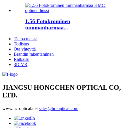
1.56 Fotokrominen
tummanharmaa...
Tietoa meistä
Todistus
Ota yhteyttä
Brändin rakentaminen
Ratkaisu
3D-VR
JIANGSU HONGCHEN OPTICAL CO,
LTD.
www.hc-optical.net
sales@hc-optical.com