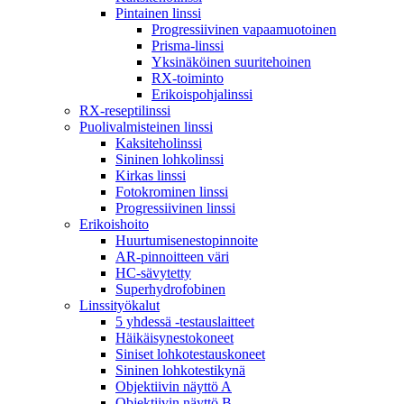
Pintainen linssi
Progressiivinen vapaamuotoinen
Prisma-linssi
Yksinäköinen suuritehoinen
RX-toiminto
Erikoispohjalinssi
RX-reseptilinssi
Puolivalmisteinen linssi
Kaksiteholinssi
Sininen lohkolinssi
Kirkas linssi
Fotokrominen linssi
Progressiivinen linssi
Erikoishoito
Huurtumisenestopinnoite
AR-pinnoitteen väri
HC-sävytetty
Superhydrofobinen
Linssityökalut
5 yhdessä -testauslaitteet
Häikäisynestokoneet
Siniset lohkotestauskoneet
Sininen lohkotestikynä
Objektiivin näyttö A
Objektiivin näyttö B