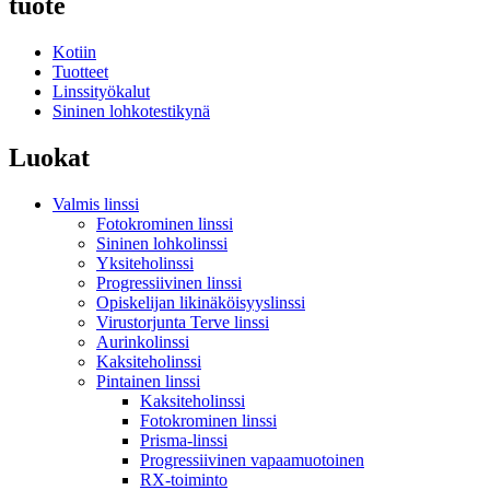
tuote
Kotiin
Tuotteet
Linssityökalut
Sininen lohkotestikynä
Luokat
Valmis linssi
Fotokrominen linssi
Sininen lohkolinssi
Yksiteholinssi
Progressiivinen linssi
Opiskelijan likinäköisyyslinssi
Virustorjunta Terve linssi
Aurinkolinssi
Kaksiteholinssi
Pintainen linssi
Kaksiteholinssi
Fotokrominen linssi
Prisma-linssi
Progressiivinen vapaamuotoinen
RX-toiminto