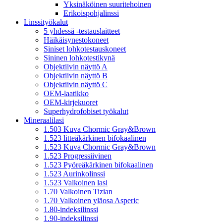
Yksinäköinen suuritehoinen
Erikoispohjalinssi
Linssityökalut
5 yhdessä -testauslaitteet
Häikäisynestokoneet
Siniset lohkotestauskoneet
Sininen lohkotestikynä
Objektiivin näyttö A
Objektiivin näyttö B
Objektiivin näyttö C
OEM-laatikko
OEM-kirjekuoret
Superhydrofobiset työkalut
Mineraalilasi
1.503 Kuva Chormic Gray&Brown
1.523 litteäkärkinen bifokaalinen
1.523 Kuva Chormic Gray&Brown
1.523 Progressiivinen
1.523 Pyöreäkärkinen bifokaalinen
1.523 Aurinkolinssi
1.523 Valkoinen lasi
1.70 Valkoinen Tizian
1.70 Valkoinen yläosa Asperic
1.80-indeksilinssi
1.90-indeksilinssi