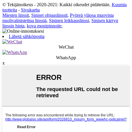
© Tekijänoikeus - 2020-2021: Kaikki oikeudet pidätetään.
Kuumia
tuotteita
-
Sivukartta
Miesten linssit
,
Siniset ohjauslinssit
,
Pyöreä yläosa muovista
puolivalmistettua linssiä
,
Sininen leikkauslinssi
,
Sinisen kärryn
linssin hinta
,
kova monipinnoite
,
Lähetä sähköpostia
WeChat
WhatsApp
x