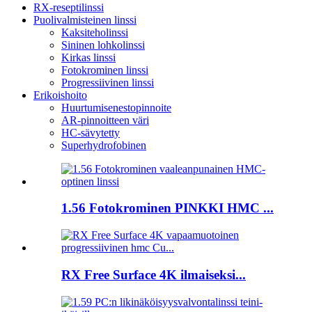
RX-reseptilinssi
Puolivalmisteinen linssi
Kaksiteholinssi
Sininen lohkolinssi
Kirkas linssi
Fotokrominen linssi
Progressiivinen linssi
Erikoishoito
Huurtumisenestopinnoite
AR-pinnoitteen väri
HC-sävytetty
Superhydrofobinen
1.56 Fotokrominen PINKKI HMC ...
RX Free Surface 4K ilmaiseksi...