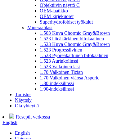
Objektiivin näyttö C
OEM-laatikko
OEM-kirjekuoret
Superhydrofobiset työkalut
Mineraalilasi
1.503 Kuva Chormic Gray&Brown
1.523 litteäkärkinen bifokaalinen
1.523 Kuva Chormic Gray&Brown
1.523 Progressiivinen
1.523 Pyöreäkärkinen bifokaalinen
1.523 Aurinkolinssi
1.523 Valkoinen lasi
1.70 Valkoinen Tizian
1.70 Valkoinen yläosa Asperic
1.80-indeksilinssi
1.90-indeksilinssi
Todistus
Näyttely
Ota yhteyttä
Reseptit verkossa
English
English
Chinese