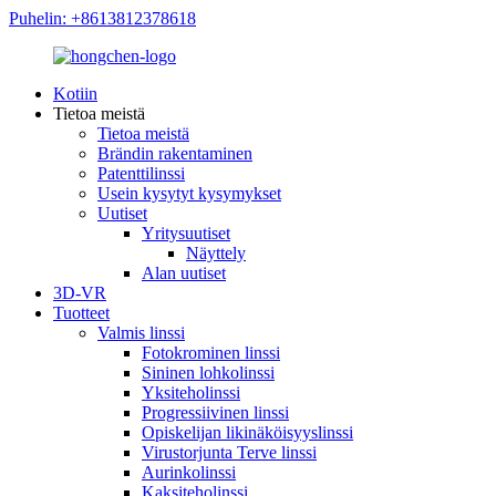
Puhelin: +8613812378618
Kotiin
Tietoa meistä
Tietoa meistä
Brändin rakentaminen
Patenttilinssi
Usein kysytyt kysymykset
Uutiset
Yritysuutiset
Näyttely
Alan uutiset
3D-VR
Tuotteet
Valmis linssi
Fotokrominen linssi
Sininen lohkolinssi
Yksiteholinssi
Progressiivinen linssi
Opiskelijan likinäköisyyslinssi
Virustorjunta Terve linssi
Aurinkolinssi
Kaksiteholinssi