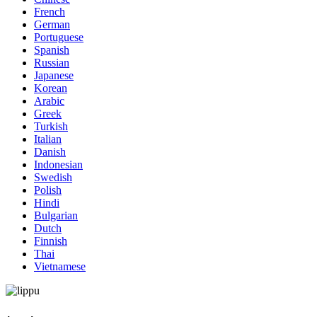
French
German
Portuguese
Spanish
Russian
Japanese
Korean
Arabic
Greek
Turkish
Italian
Danish
Indonesian
Swedish
Polish
Hindi
Bulgarian
Dutch
Finnish
Thai
Vietnamese