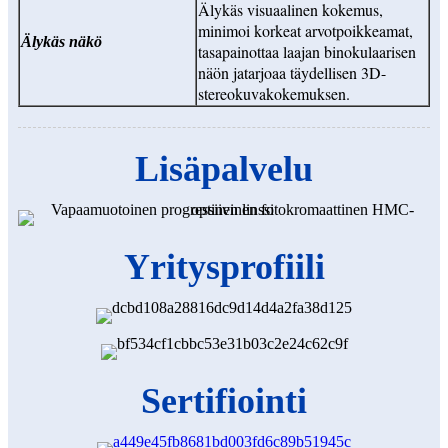
Älykäs visuaalinen kokemus,
minimoi korkeat arvot
poikkeamat,
Älykäs näkö
tasapainottaa laajan binokulaarisen
näön ja
tarjoaa täydellisen 3D-
stereokuvakokemuksen.
Lisäpalvelu
Yritysprofiili
Sertifiointi