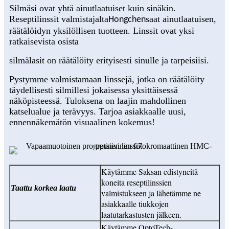
Silmäsi ovat yhtä ainutlaatuiset kuin sinäkin.
Reseptilinssit valmistajalta
saat ainutlaatuisen,
Hongchen
räätälöidyn yksilöllisen tuotteen. Linssit ovat yksi
ratkaisevista osista
silmälasit on räätälöity erityisesti sinulle ja tarpeisiisi.
Pystymme valmistamaan linssejä, jotka on räätälöity
täydellisesti silmillesi jokaisessa yksittäisessä
näköpisteessä. Tuloksena on laajin mahdollinen
katselualue ja terävyys. Tarjoa asiakkaalle uusi,
ennennäkemätön visuaalinen kokemus!
Käytämme Saksan edistyneitä
koneita reseptilinssien
Taattu korkea laatu
valmistukseen ja lähetämme ne
asiakkaalle tiukkojen
laatutarkastusten jälkeen.
Käytämme OptoTech-