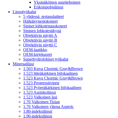
Yksinäköinen suuritehoinen
Erikoispohjalinssi
Linssityökalut
5 yhdessä -testauslaitteet
Häikäisynestokoneet
Siniset lohkotestauskoneet
Sininen lohkotestikynä
Objektiivin näyttö A
Objektiivin näyttö B
Objektiivin näyttö C
OEM-laatikko
OEM-kirjekuoret
Superhydrofobiset työkalut
Mineraalilasi
1.503 Kuva Chormic Gray&Brown
1.523 litteäkärkinen bifokaalinen
1.523 Kuva Chormic Gray&Brown
1.523 Progressiivinen
1.523 Pyöreäkärkinen bifokaalinen
1.523 Aurinkolinssi
1.523 Valkoinen lasi
1.70 Valkoinen Tizian
1.70 Valkoinen yläosa Asperic
1.80-indeksilinssi
1.90-indeksilinssi