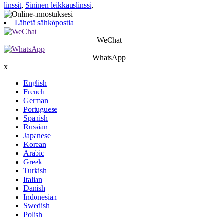
linssit
,
Sininen leikkauslinssi
,
Lähetä sähköpostia
WeChat
WhatsApp
x
English
French
German
Portuguese
Spanish
Russian
Japanese
Korean
Arabic
Greek
Turkish
Italian
Danish
Indonesian
Swedish
Polish