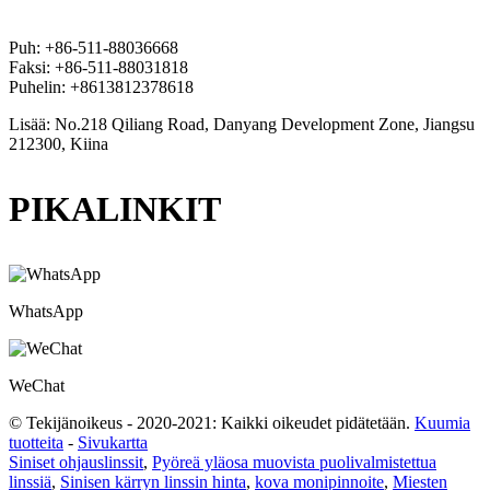
Puh: +86-511-88036668
Faksi: +86-511-88031818
Puhelin: +8613812378618
Lisää: No.218 Qiliang Road, Danyang Development Zone, Jiangsu
212300, Kiina
PIKALINKIT
WhatsApp
WeChat
© Tekijänoikeus - 2020-2021: Kaikki oikeudet pidätetään.
Kuumia
tuotteita
-
Sivukartta
Siniset ohjauslinssit
,
Pyöreä yläosa muovista puolivalmistettua
linssiä
,
Sinisen kärryn linssin hinta
,
kova monipinnoite
,
Miesten