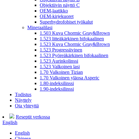
Objektiivin näyttö C
OEM-laatikko
OEM-kirjekuoret
Superhydrofobiset työkalut
Mineraalilasi
1.503 Kuva Chormic Gray&Brown
1.523 litteäkärkinen bifokaalinen
1.523 Kuva Chormic Gray&Brown
1.523 Progressiivinen
1.523 Pyöreäkärkinen bifokaalinen
1.523 Aurinkolinssi
1.523 Valkoinen lasi
1.70 Valkoinen Tizian
1.70 Valkoinen yläosa Asperic
1.80-indeksilinssi
1.90-indeksilinssi
Todistus
Näyttely
Ota yhteyttä
Reseptit verkossa
English
English
Chinese