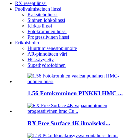
RX-reseptilinssi
Puolivalmisteinen linssi
Kaksiteholinssi
Sininen lohkolinssi
Kirkas linssi
Fotokrominen linssi
Progressiivinen linssi
Erikoishoito
Huurtumisenestopinnoite
AR-pinnoitteen väri
HC-sävytetty
Superhydrofobinen
1.56 Fotokrominen PINKKI HMC ...
RX Free Surface 4K ilmaiseksi...