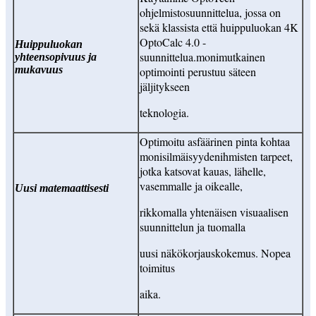
ohjelmistosuunnittelua, jossa on
sekä klassista että huippuluokan 4K
OptoCalc 4.0 -
Huippuluokan
suunnittelua.
monimutkainen
yhteensopivuus ja
mukavuus
optimointi perustuu säteen
jäljitykseen
teknologia.
Optimoitu asfäärinen pinta kohtaa
monisilmäisyyden
ihmisten tarpeet,
jotka katsovat kauas, lähelle,
vasemmalle ja oikealle,
Uusi matemaattisesti
rikkomalla yhtenäisen visuaalisen
suunnittelun ja tuomalla
uusi näkökorjauskokemus. Nopea
toimitus
aika.