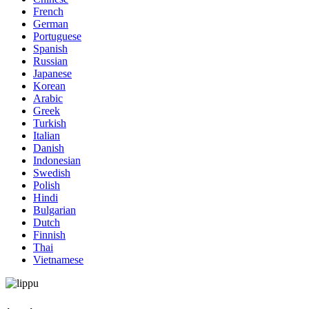
French
German
Portuguese
Spanish
Russian
Japanese
Korean
Arabic
Greek
Turkish
Italian
Danish
Indonesian
Swedish
Polish
Hindi
Bulgarian
Dutch
Finnish
Thai
Vietnamese