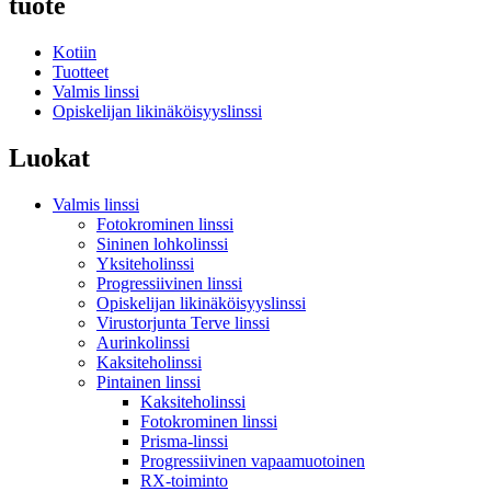
tuote
Kotiin
Tuotteet
Valmis linssi
Opiskelijan likinäköisyyslinssi
Luokat
Valmis linssi
Fotokrominen linssi
Sininen lohkolinssi
Yksiteholinssi
Progressiivinen linssi
Opiskelijan likinäköisyyslinssi
Virustorjunta Terve linssi
Aurinkolinssi
Kaksiteholinssi
Pintainen linssi
Kaksiteholinssi
Fotokrominen linssi
Prisma-linssi
Progressiivinen vapaamuotoinen
RX-toiminto