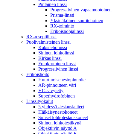
Pintainen linssi
Progressiivinen vapaamuotoinen
Prisma-linssi
Yksinäköinen suuritehoinen
RX-toiminto
Erikoispohjalinssi
RX-reseptilinssi
Puolivalmisteinen linssi
Kaksiteholinssi
Sininen lohkolinssi
Kirkas linssi
Fotokrominen linssi
Progressiivinen linssi
Erikoishoito
Huurtumisenestopinnoite
AR-pinnoitteen väri
HC-sävytetty
Superhydrofobinen
Linssityökalut
5 yhdessä -testauslaitteet
Häikäisynestokoneet
Siniset lohkotestauskoneet
Sininen lohkotestikynä
Objektiivin näyttö A
Objektiivin näyttö B