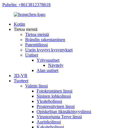
Puhelin: +8613812378618
Kotiin
Tietoa meistä
Tietoa meistä
Brändin rakentaminen
Patenttilinssi
Usein kysytyt kysymykset
Uutiset
Yritysuutiset
Näyttely
Alan uutiset
3D-VR
Tuotteet
Valmis linssi
Fotokrominen linssi
Sininen lohkolinssi
Yksiteholinssi
Progressiivinen linssi
Opiskelijan likinäköisyyslinssi
Virustorjunta Terve linssi
Aurinkolinssi
Kaksiteholinssi