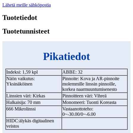
Lähetä meille sähköpostia
Tuotetiedot
Tuotetunnisteet
Pikatiedot
Indeksi: 1,59 kpl
ABBE: 32
Näön vaikutus:
Pinnoite: Kova ja AR-pinnoite
Yksinäköinen
molemmille linssin pinnoille,
korkea naarmuuntumisenesto
Linssien väri: Kirkas
Pinnoitteen väri: Vihreä
Halkaisija: 70 mm
Monomeeri: Tuonti Koreasta
666 Mikrolinssi
Vastaanottoteho:
0~-30.00/0~-6.00
HIDC:
älykäs digitaalinen
veistos