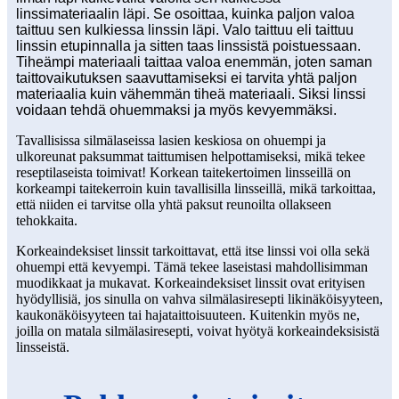
linssimateriaalin läpi. Se osoittaa, kuinka paljon valoa
taittuu sen kulkiessa linssin läpi. Valo taittuu eli taittuu
linssin etupinnalla ja sitten taas linssistä poistuessaan.
Tiheämpi materiaali taittaa valoa enemmän, joten saman
taittovaikutuksen saavuttamiseksi ei tarvita yhtä paljon
materiaalia kuin vähemmän tiheä materiaali. Siksi linssi
voidaan tehdä ohuemmaksi ja myös kevyemmäksi.
Tavallisissa silmälaseissa lasien keskiosa on ohuempi ja
ulkoreunat paksummat taittumisen helpottamiseksi, mikä tekee
reseptilaseista toimivat! Korkean taitekertoimen linsseillä on
korkeampi taitekerroin kuin tavallisilla linsseillä, mikä tarkoittaa,
että niiden ei tarvitse olla yhtä paksut reunoilta ollakseen
tehokkaita.
Korkeaindeksiset linssit tarkoittavat, että itse linssi voi olla sekä
ohuempi että kevyempi. Tämä tekee laseistasi mahdollisimman
muodikkaat ja mukavat. Korkeaindeksiset linssit ovat erityisen
hyödyllisiä, jos sinulla on vahva silmälasiresepti likinäköisyyteen,
kaukonäköisyyteen tai hajataittoisuuteen. Kuitenkin myös ne,
joilla on matala silmälasiresepti, voivat hyötyä korkeaindeksisistä
linsseistä.