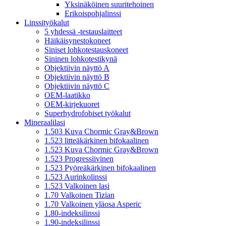
Yksinäköinen suuritehoinen
Erikoispohjalinssi
Linssityökalut
5 yhdessä -testauslaitteet
Häikäisynestokoneet
Siniset lohkotestauskoneet
Sininen lohkotestikynä
Objektiivin näyttö A
Objektiivin näyttö B
Objektiivin näyttö C
OEM-laatikko
OEM-kirjekuoret
Superhydrofobiset työkalut
Mineraalilasi
1.503 Kuva Chormic Gray&Brown
1.523 litteäkärkinen bifokaalinen
1.523 Kuva Chormic Gray&Brown
1.523 Progressiivinen
1.523 Pyöreäkärkinen bifokaalinen
1.523 Aurinkolinssi
1.523 Valkoinen lasi
1.70 Valkoinen Tizian
1.70 Valkoinen yläosa Asperic
1.80-indeksilinssi
1.90-indeksilinssi