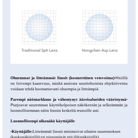
-
H
Ohuemmat ja litteämmät linssit (kosmeettinen vetovoima)
niillä
on loivempi kaarevuus, minkä ansiosta suuritehoisista objektiiveista
voidaan tehdä huomattavasti ohuempia ja litteämpiä.
-
Parempi näöntarkkuus ja vähentynyt ääreisalueiden vääristymä
P
tarjoavat suuremman käyttökelpoisen näkökentän ja selkeämmän ja
luonnollisemman näön linssin keskeltä reunoille asti.
Luonnollisempi ulkonäkö käyttäjälle
-
Käyttäjälle:
Litteämmät linssit minimoivat silmien suurennoksen
.
(kaukonäköisillä) tai pienentävät sitä (likinäköisillä)