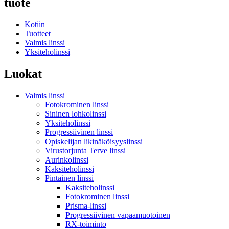
tuote
Kotiin
Tuotteet
Valmis linssi
Yksiteholinssi
Luokat
Valmis linssi
Fotokrominen linssi
Sininen lohkolinssi
Yksiteholinssi
Progressiivinen linssi
Opiskelijan likinäköisyyslinssi
Virustorjunta Terve linssi
Aurinkolinssi
Kaksiteholinssi
Pintainen linssi
Kaksiteholinssi
Fotokrominen linssi
Prisma-linssi
Progressiivinen vapaamuotoinen
RX-toiminto