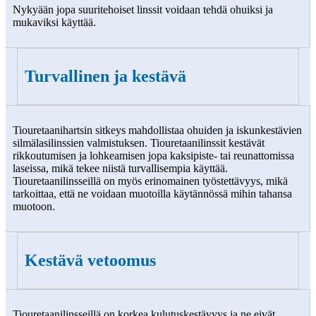
Nykyään jopa suuritehoiset linssit voidaan tehdä ohuiksi ja
mukaviksi käyttää.
Turvallinen ja kestävä
Tiouretaanihartsin sitkeys mahdollistaa ohuiden ja iskunkestävien
silmälasilinssien valmistuksen. Tiouretaanilinssit kestävät
rikkoutumisen ja lohkeamisen jopa kaksipiste- tai reunattomissa
laseissa, mikä tekee niistä turvallisempia käyttää.
Tiouretaanilinsseillä on myös erinomainen työstettävyys, mikä
tarkoittaa, että ne voidaan muotoilla käytännössä mihin tahansa
muotoon.
Kestävä vetoomus
Tiouretaanilinsseillä on korkea kulutuskestävyys ja ne eivät