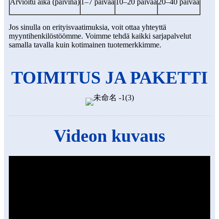
Arvioitu aika (päivinä)
1–7 päivää
10–20 päivää
20–40 päivää
Jos sinulla on erityisvaatimuksia, voit ottaa yhteyttä
myyntihenkilöstöömme. Voimme tehdä kaikki sarjapalvelut
samalla tavalla kuin kotimainen tuotemerkkimme.
TOIMITUS JA PAKETTI
Videon kuvaus