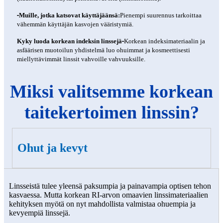
-
Muille, jotka katsovat käyttäjäänsä:
Pienempi suurennus tarkoittaa
vähemmän käyttäjän kasvojen vääristymiä.
-
Kyky luoda korkean indeksin linssejä
Korkean indeksimateriaalin ja
asfäärisen muotoilun yhdistelmä luo ohuimmat ja kosmeettisesti
miellyttävimmät linssit vahvoille vahvuuksille.
Miksi valitsemme korkean
taitekertoimen linssin?
Ohut ja kevyt
Linsseistä tulee yleensä paksumpia ja painavampia optisen tehon
kasvaessa. Mutta korkean RI-arvon omaavien linssimateriaalien
kehityksen myötä on nyt mahdollista valmistaa ohuempia ja
kevyempiä linssejä.