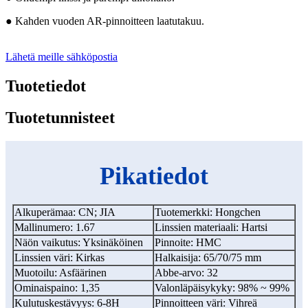
● Kahden vuoden AR-pinnoitteen laatutakuu.
Lähetä meille sähköpostia
Tuotetiedot
Tuotetunnisteet
Pikatiedot
Alkuperämaa: CN; JIA
Tuotemerkki: Hongchen
Mallinumero: 1.67
Linssien materiaali: Hartsi
Näön vaikutus: Yksinäköinen
Pinnoite: HMC
Linssien väri: Kirkas
Halkaisija: 65/70/75 mm
Muotoilu: Asfäärinen
Abbe-arvo: 32
Ominaispaino: 1,35
Valonläpäisykyky: 98% ~ 99%
Kulutuskestävyys: 6-8H
Pinnoitteen väri: Vihreä