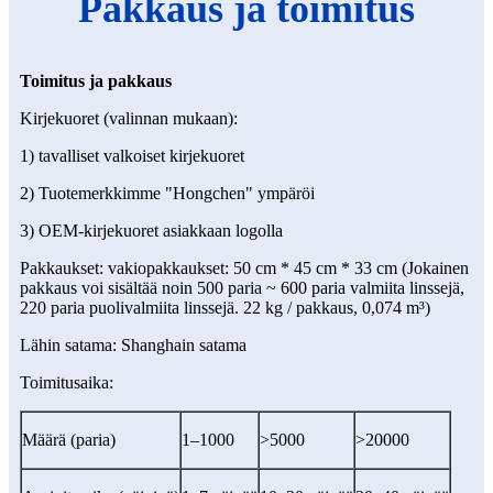
Pakkaus ja toimitus
Toimitus ja pakkaus
Kirjekuoret (valinnan mukaan):
1) tavalliset valkoiset kirjekuoret
2) Tuotemerkkimme "Hongchen" ympäröi
3) OEM-kirjekuoret asiakkaan logolla
Pakkaukset: vakiopakkaukset: 50 cm * 45 cm * 33 cm (Jokainen
pakkaus voi sisältää noin 500 paria ~ 600 paria valmiita linssejä,
220 paria puolivalmiita linssejä. 22 kg / pakkaus, 0,074 m³)
Lähin satama: Shanghain satama
Toimitusaika:
Määrä (paria)
1–1000
>5000
>20000