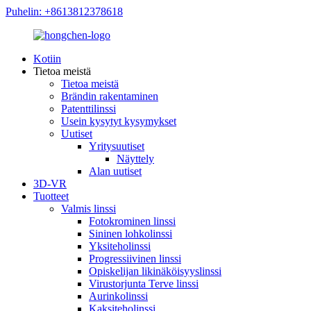
Puhelin: +8613812378618
Kotiin
Tietoa meistä
Tietoa meistä
Brändin rakentaminen
Patenttilinssi
Usein kysytyt kysymykset
Uutiset
Yritysuutiset
Näyttely
Alan uutiset
3D-VR
Tuotteet
Valmis linssi
Fotokrominen linssi
Sininen lohkolinssi
Yksiteholinssi
Progressiivinen linssi
Opiskelijan likinäköisyyslinssi
Virustorjunta Terve linssi
Aurinkolinssi
Kaksiteholinssi