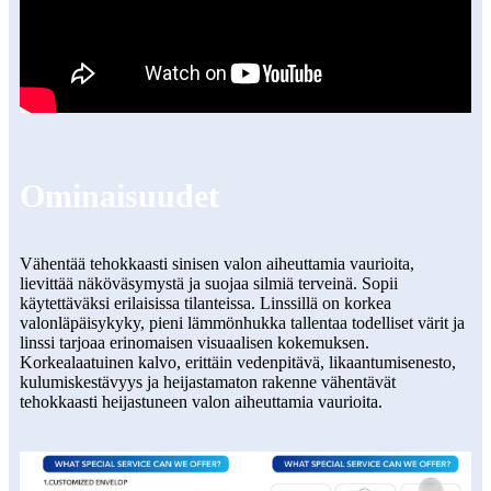
Ominaisuudet
Vähentää tehokkaasti sinisen valon aiheuttamia vaurioita,
lievittää näköväsymystä ja suojaa silmiä terveinä. Sopii
käytettäväksi erilaisissa tilanteissa. Linssillä on korkea
valonläpäisykyky, pieni lämmönhukka tallentaa todelliset värit ja
linssi tarjoaa erinomaisen visuaalisen kokemuksen.
Korkealaatuinen kalvo, erittäin vedenpitävä, likaantumisenesto,
kulumiskestävyys ja heijastamaton rakenne vähentävät
tehokkaasti heijastuneen valon aiheuttamia vaurioita.