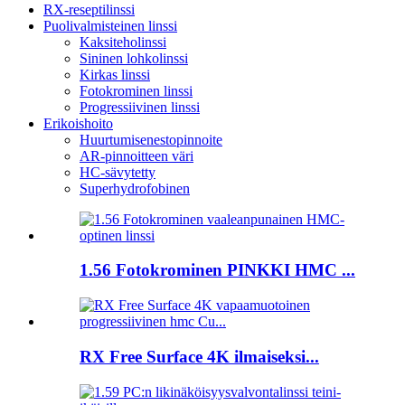
RX-reseptilinssi
Puolivalmisteinen linssi
Kaksiteholinssi
Sininen lohkolinssi
Kirkas linssi
Fotokrominen linssi
Progressiivinen linssi
Erikoishoito
Huurtumisenestopinnoite
AR-pinnoitteen väri
HC-sävytetty
Superhydrofobinen
1.56 Fotokrominen PINKKI HMC ...
RX Free Surface 4K ilmaiseksi...