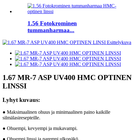
1.56 Fotokrominen
tummanharmaa...
1.67 MR-7 ASP UV400 HMC OPTINEN
LINSSI
Lyhyt kuvaus:
● Maksimaalinen ohuus ja minimaalinen paino kaikille
silmälasiresepteille.
● Ohuempi, kevyempi ja mukavampi.
● Ohuempi linssi ja parempi ulkonäkö.