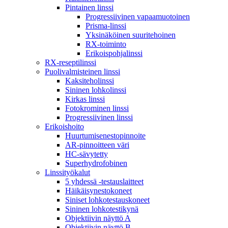
Pintainen linssi
Progressiivinen vapaamuotoinen
Prisma-linssi
Yksinäköinen suuritehoinen
RX-toiminto
Erikoispohjalinssi
RX-reseptilinssi
Puolivalmisteinen linssi
Kaksiteholinssi
Sininen lohkolinssi
Kirkas linssi
Fotokrominen linssi
Progressiivinen linssi
Erikoishoito
Huurtumisenestopinnoite
AR-pinnoitteen väri
HC-sävytetty
Superhydrofobinen
Linssityökalut
5 yhdessä -testauslaitteet
Häikäisynestokoneet
Siniset lohkotestauskoneet
Sininen lohkotestikynä
Objektiivin näyttö A
Objektiivin näyttö B