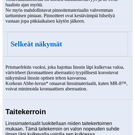
haalistu ajan myötä.
Ne myös mahdollistavat pinnoitemateriaalin vahvemman
tarttumisen pintaan. Pinnoitteet ovat kestävämpiä hilseilyä
vastaan ​​jopa pitkäaikaisen käytön jälkeen.
Selkeät näkymät
Prismaefektin vuoksi, joka hajottaa linssin läpi kulkevaa valoa,
värivirheet (kromaattinen aberraatio) tyypillisesti korostuvat
näkymässä linssin optisen tehon kasvaessa.
Korkean Abbe-luvun* omaavat linssimateriaalit, kuten MR-8™,
voivat minimoida kromaattisen aberraation.
Taitekerroin
Linssimateriaalit luokitellaan niiden taitekertoimen
mukaan. Tämä taitekerroin on valon nopeuden suhde
ilman läpi kulkevalla valolla sen kulkiessa