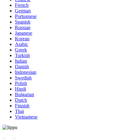
French
German
Portuguese
Spanish
Russian
Japanese
Korean
Arabic
Greek
Turkish
Italian
Danish
Indonesian
Swedish
Polish
Hindi
Bulgarian
Dutch
Finnish
Thai
Vietnamese