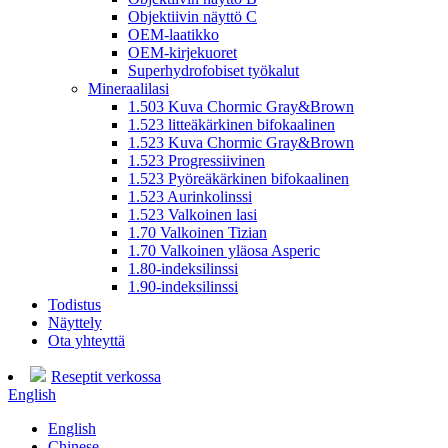
Objektiivin näyttö C
OEM-laatikko
OEM-kirjekuoret
Superhydrofobiset työkalut
Mineraalilasi
1.503 Kuva Chormic Gray&Brown
1.523 litteäkärkinen bifokaalinen
1.523 Kuva Chormic Gray&Brown
1.523 Progressiivinen
1.523 Pyöreäkärkinen bifokaalinen
1.523 Aurinkolinssi
1.523 Valkoinen lasi
1.70 Valkoinen Tizian
1.70 Valkoinen yläosa Asperic
1.80-indeksilinssi
1.90-indeksilinssi
Todistus
Näyttely
Ota yhteyttä
Reseptit verkossa
English
English
Chinese