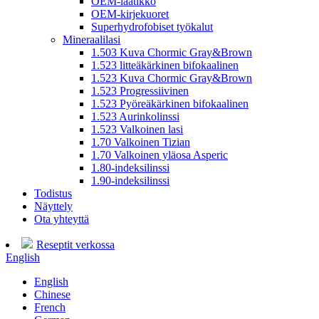
OEM-laatikko
OEM-kirjekuoret
Superhydrofobiset työkalut
Mineraalilasi
1.503 Kuva Chormic Gray&Brown
1.523 litteäkärkinen bifokaalinen
1.523 Kuva Chormic Gray&Brown
1.523 Progressiivinen
1.523 Pyöreäkärkinen bifokaalinen
1.523 Aurinkolinssi
1.523 Valkoinen lasi
1.70 Valkoinen Tizian
1.70 Valkoinen yläosa Asperic
1.80-indeksilinssi
1.90-indeksilinssi
Todistus
Näyttely
Ota yhteyttä
Reseptit verkossa
English
English
Chinese
French