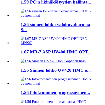
1.59 PC:n likinäköisyyden hallinta...
1,56 sininen lohko valokuvaharmaa
S...
1.67 MR-7 ASP UV400 HMC OPT...
1.56 Sininen lohko UV420 HMC o...
1.56 fotokrominen progressiivinen...