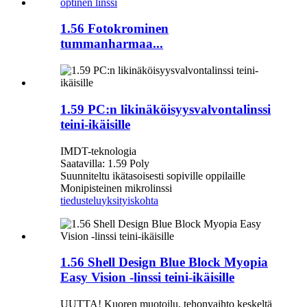
1.56 Fotokrominen
tummanharmaa...
1.59 PC:n likinäköisyysvalvontalinssi
teini-ikäisille
IMDT-teknologia
Saatavilla: 1.59 Poly
Suunniteltu ikätasoisesti sopiville oppilaille
Monipisteinen mikrolinssi
tiedustelu
yksityiskohta
1.56 Shell Design Blue Block Myopia
Easy Vision -linssi teini-ikäisille
UUTTA! Kuoren muotoilu, tehonvaihto keskeltä