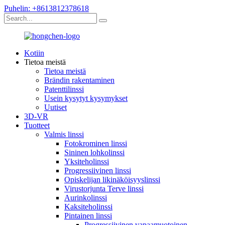
Puhelin: +8613812378618
Kotiin
Tietoa meistä
Tietoa meistä
Brändin rakentaminen
Patenttilinssi
Usein kysytyt kysymykset
Uutiset
3D-VR
Tuotteet
Valmis linssi
Fotokrominen linssi
Sininen lohkolinssi
Yksiteholinssi
Progressiivinen linssi
Opiskelijan likinäköisyyslinssi
Virustorjunta Terve linssi
Aurinkolinssi
Kaksiteholinssi
Pintainen linssi
Progressiivinen vapaamuotoinen