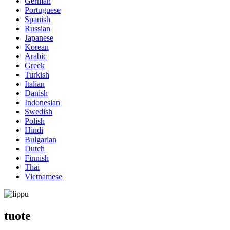
German
Portuguese
Spanish
Russian
Japanese
Korean
Arabic
Greek
Turkish
Italian
Danish
Indonesian
Swedish
Polish
Hindi
Bulgarian
Dutch
Finnish
Thai
Vietnamese
tuote