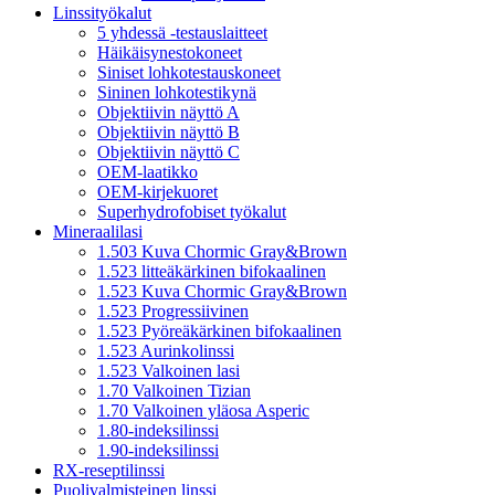
Linssityökalut
5 yhdessä -testauslaitteet
Häikäisynestokoneet
Siniset lohkotestauskoneet
Sininen lohkotestikynä
Objektiivin näyttö A
Objektiivin näyttö B
Objektiivin näyttö C
OEM-laatikko
OEM-kirjekuoret
Superhydrofobiset työkalut
Mineraalilasi
1.503 Kuva Chormic Gray&Brown
1.523 litteäkärkinen bifokaalinen
1.523 Kuva Chormic Gray&Brown
1.523 Progressiivinen
1.523 Pyöreäkärkinen bifokaalinen
1.523 Aurinkolinssi
1.523 Valkoinen lasi
1.70 Valkoinen Tizian
1.70 Valkoinen yläosa Asperic
1.80-indeksilinssi
1.90-indeksilinssi
RX-reseptilinssi
Puolivalmisteinen linssi