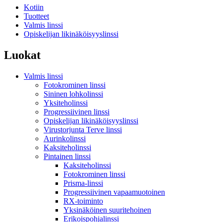
Kotiin
Tuotteet
Valmis linssi
Opiskelijan likinäköisyyslinssi
Luokat
Valmis linssi
Fotokrominen linssi
Sininen lohkolinssi
Yksiteholinssi
Progressiivinen linssi
Opiskelijan likinäköisyyslinssi
Virustorjunta Terve linssi
Aurinkolinssi
Kaksiteholinssi
Pintainen linssi
Kaksiteholinssi
Fotokrominen linssi
Prisma-linssi
Progressiivinen vapaamuotoinen
RX-toiminto
Yksinäköinen suuritehoinen
Erikoispohjalinssi