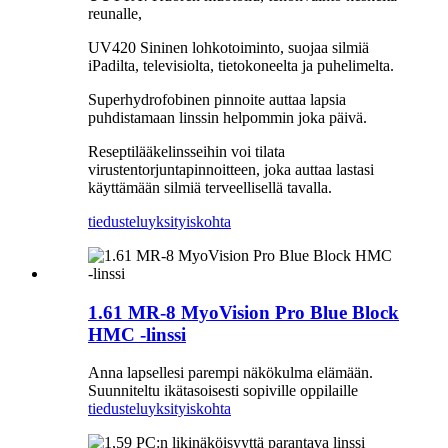
reunalle,
UV420 Sininen lohkotoiminto, suojaa silmiä
iPadilta, televisiolta, tietokoneelta ja puhelimelta.
Superhydrofobinen pinnoite auttaa lapsia
puhdistamaan linssin helpommin joka päivä.
Reseptilääkelinsseihin voi tilata
virustentorjuntapinnoitteen, joka auttaa lastasi
käyttämään silmiä terveellisellä tavalla.
tiedustelu
yksityiskohta
1.61 MR-8 MyoVision Pro Blue Block
HMC -linssi
Anna lapsellesi parempi näkökulma elämään.
Suunniteltu ikätasoisesti sopiville oppilaille
tiedustelu
yksityiskohta