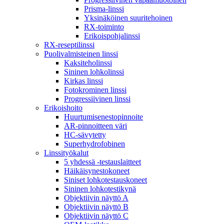
Prisma-linssi
Yksinäköinen suuritehoinen
RX-toiminto
Erikoispohjalinssi
RX-reseptilinssi
Puolivalmisteinen linssi
Kaksiteholinssi
Sininen lohkolinssi
Kirkas linssi
Fotokrominen linssi
Progressiivinen linssi
Erikoishoito
Huurtumisenestopinnoite
AR-pinnoitteen väri
HC-sävytetty
Superhydrofobinen
Linssityökalut
5 yhdessä -testauslaitteet
Häikäisynestokoneet
Siniset lohkotestauskoneet
Sininen lohkotestikynä
Objektiivin näyttö A
Objektiivin näyttö B
Objektiivin näyttö C