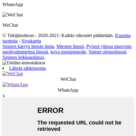
WhatsApp
WeChat
© Tekijänoikeus - 2020-2021: Kaikki oikeudet pidätetään.
Kuumia
tuotteita
-
Sivukartta
Sinisen kärryn linssin hinta
,
Miesten linssit
,
Pyöreä yläosa muovista
puolivalmistettua linssiä
,
kova monipinnoite
,
Siniset ohjauslinssit
,
Sininen leikkauslinssi
,
Lähetä sähköpostia
WeChat
WhatsApp
x