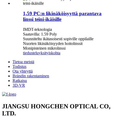
1,59 PC:n likinäköisyyttä parantava
linssi teini-ikäisille
IMDT-teknologia
Saatavilla: 1.59 Poly
Suunniteltu ikätasoisesti sopiville oppilaille
Nuorten likinäköisyyden hoitolinssit
Monipisteinen mikrolinssi
tiedustelu
yksityiskohta
Tietoa meistä
Todistus
Ota yhteyttä
Brändin rakentaminen
Ratkaisu
3D-VR
JIANGSU HONGCHEN OPTICAL CO,
LTD.