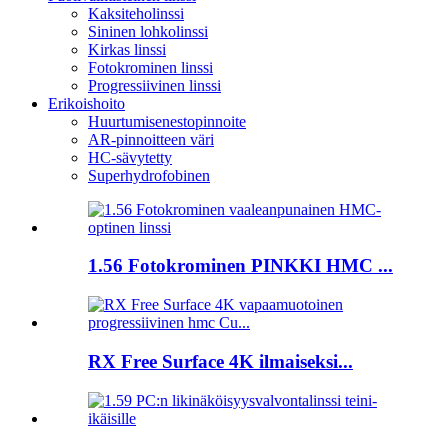
Kaksiteholinssi
Sininen lohkolinssi
Kirkas linssi
Fotokrominen linssi
Progressiivinen linssi
Erikoishoito
Huurtumisenestopinnoite
AR-pinnoitteen väri
HC-sävytetty
Superhydrofobinen
1.56 Fotokrominen PINKKI HMC ...
RX Free Surface 4K ilmaiseksi...