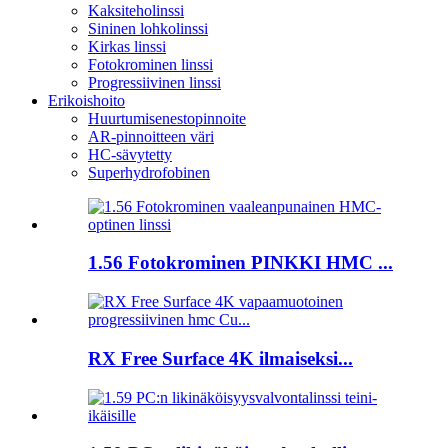
Kaksiteholinssi
Sininen lohkolinssi
Kirkas linssi
Fotokrominen linssi
Progressiivinen linssi
Erikoishoito
Huurtumisenestopinnoite
AR-pinnoitteen väri
HC-sävytetty
Superhydrofobinen
1.56 Fotokrominen PINKKI HMC ...
RX Free Surface 4K ilmaiseksi...