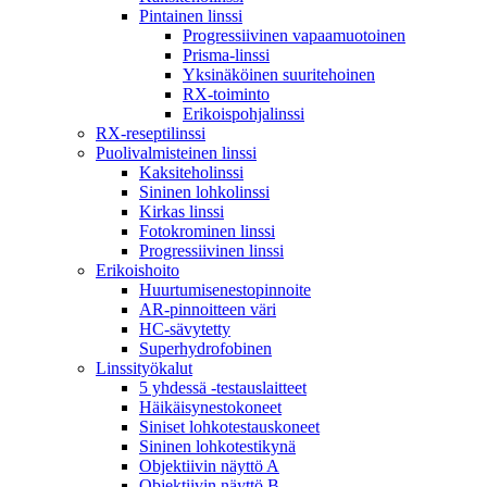
Pintainen linssi
Progressiivinen vapaamuotoinen
Prisma-linssi
Yksinäköinen suuritehoinen
RX-toiminto
Erikoispohjalinssi
RX-reseptilinssi
Puolivalmisteinen linssi
Kaksiteholinssi
Sininen lohkolinssi
Kirkas linssi
Fotokrominen linssi
Progressiivinen linssi
Erikoishoito
Huurtumisenestopinnoite
AR-pinnoitteen väri
HC-sävytetty
Superhydrofobinen
Linssityökalut
5 yhdessä -testauslaitteet
Häikäisynestokoneet
Siniset lohkotestauskoneet
Sininen lohkotestikynä
Objektiivin näyttö A
Objektiivin näyttö B