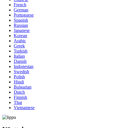
French
German
Portuguese
Spanish
Russian
Japanese
Korean
Arabic
Greek
Turkish
Italian
Danish
Indonesian
Swedish
Polish
Hindi
Bulgarian
Dutch
Finnish
Thai
Vietnamese