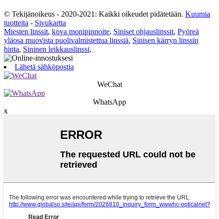
© Tekijänoikeus - 2020-2021: Kaikki oikeudet pidätetään.
Kuumia
tuotteita
-
Sivukartta
Miesten linssit
,
kova monipinnoite
,
Siniset ohjauslinssit
,
Pyöreä
yläosa muovista puolivalmistettua linssiä
,
Sinisen kärryn linssin
hinta
,
Sininen leikkauslinssi
,
Lähetä sähköpostia
WeChat
WhatsApp
x