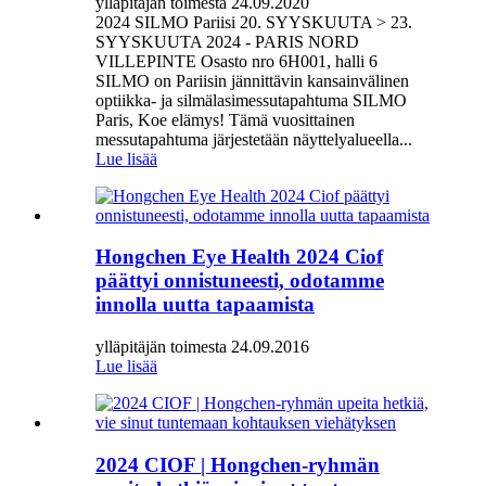
ylläpitäjän toimesta 24.09.2020
2024 SILMO Pariisi 20. SYYSKUUTA > 23.
SYYSKUUTA 2024 - PARIS NORD
VILLEPINTE Osasto nro 6H001, halli 6
SILMO on Pariisin jännittävin kansainvälinen
optiikka- ja silmälasimessutapahtuma SILMO
Paris, Koe elämys! Tämä vuosittainen
messutapahtuma järjestetään näyttelyalueella...
Lue lisää
Hongchen Eye Health 2024 Ciof
päättyi onnistuneesti, odotamme
innolla uutta tapaamista
ylläpitäjän toimesta 24.09.2016
Lue lisää
2024 CIOF | Hongchen-ryhmän