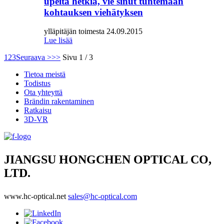
upeita hetkiä, vie sinut tuntemaan
kohtauksen viehätyksen
ylläpitäjän toimesta 24.09.2015
Lue lisää
1
2
3
Seuraava >
>>
Sivu 1 / 3
Tietoa meistä
Todistus
Ota yhteyttä
Brändin rakentaminen
Ratkaisu
3D-VR
JIANGSU HONGCHEN OPTICAL CO,
LTD.
www.hc-optical.net
sales@hc-optical.com