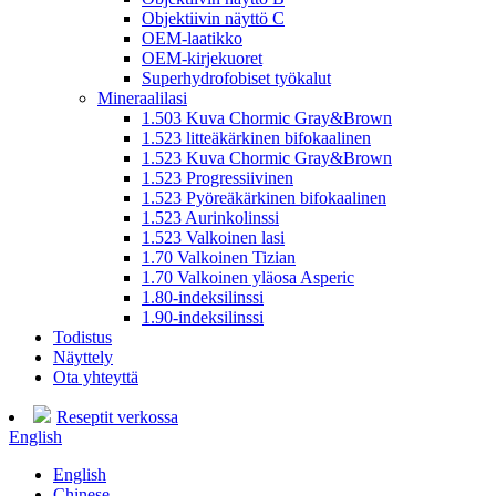
Objektiivin näyttö C
OEM-laatikko
OEM-kirjekuoret
Superhydrofobiset työkalut
Mineraalilasi
1.503 Kuva Chormic Gray&Brown
1.523 litteäkärkinen bifokaalinen
1.523 Kuva Chormic Gray&Brown
1.523 Progressiivinen
1.523 Pyöreäkärkinen bifokaalinen
1.523 Aurinkolinssi
1.523 Valkoinen lasi
1.70 Valkoinen Tizian
1.70 Valkoinen yläosa Asperic
1.80-indeksilinssi
1.90-indeksilinssi
Todistus
Näyttely
Ota yhteyttä
Reseptit verkossa
English
English
Chinese