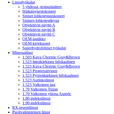
Linssityökalut
5 yhdessä -testauslaitteet
Häikäisynestokoneet
Siniset lohkotestauskoneet
Sininen lohkotestikynä
Objektiivin näyttö A
Objektiivin näyttö B
Objektiivin näyttö C
OEM-laatikko
OEM-kirjekuoret
Superhydrofobiset työkalut
Mineraalilasi
1.503 Kuva Chormic Gray&Brown
1.523 litteäkärkinen bifokaalinen
1.523 Kuva Chormic Gray&Brown
1.523 Progressiivinen
1.523 Pyöreäkärkinen bifokaalinen
1.523 Aurinkolinssi
1.523 Valkoinen lasi
1.70 Valkoinen Tizian
1.70 Valkoinen yläosa Asperic
1.80-indeksilinssi
1.90-indeksilinssi
RX-reseptilinssi
Puolivalmisteinen linssi