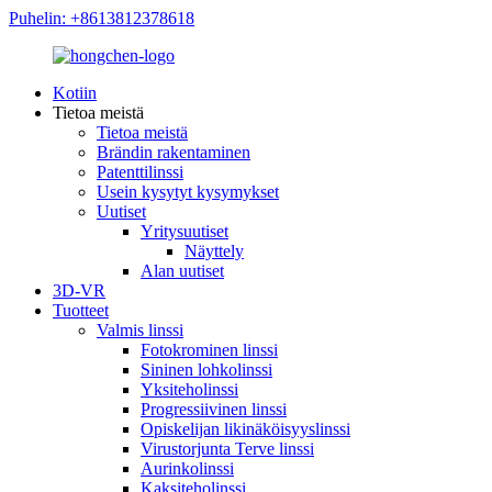
Puhelin: +8613812378618
Kotiin
Tietoa meistä
Tietoa meistä
Brändin rakentaminen
Patenttilinssi
Usein kysytyt kysymykset
Uutiset
Yritysuutiset
Näyttely
Alan uutiset
3D-VR
Tuotteet
Valmis linssi
Fotokrominen linssi
Sininen lohkolinssi
Yksiteholinssi
Progressiivinen linssi
Opiskelijan likinäköisyyslinssi
Virustorjunta Terve linssi
Aurinkolinssi
Kaksiteholinssi