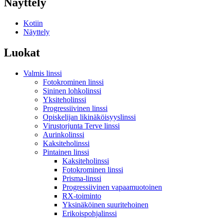
Näyttely
Kotiin
Näyttely
Luokat
Valmis linssi
Fotokrominen linssi
Sininen lohkolinssi
Yksiteholinssi
Progressiivinen linssi
Opiskelijan likinäköisyyslinssi
Virustorjunta Terve linssi
Aurinkolinssi
Kaksiteholinssi
Pintainen linssi
Kaksiteholinssi
Fotokrominen linssi
Prisma-linssi
Progressiivinen vapaamuotoinen
RX-toiminto
Yksinäköinen suuritehoinen
Erikoispohjalinssi