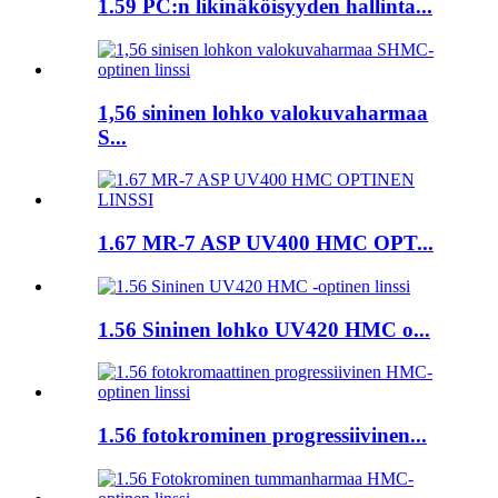
1.59 PC:n likinäköisyyden hallinta...
1,56 sininen lohko valokuvaharmaa
S...
1.67 MR-7 ASP UV400 HMC OPT...
1.56 Sininen lohko UV420 HMC o...
1.56 fotokrominen progressiivinen...