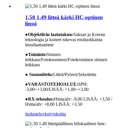
1,50 1,49 litteä kärki HC-optinen
linssi
●
Objektiivin laatutakuu:
Saksan ja Korean
teknologia ja koneet tukevat ensiluokkaista
linssilaatuamme
●
Toiminto:
Sininen
leikkaus/Fotokrominen/Fotokrominen sininen
leikkaus
● Suunnittelu:
Litteä/Pyöreä/Sekoitettu
●
VARASTOTEHOALUE:
SPH:
-3,00~+3,00/LISÄÄ: +1,00~+3,00
●
RX-tehoalue:
Hinta/alv: -9,00 LISÄÄ: +3,50 /
Hinta/alv: +8,00 LISÄÄ: +3,50
tiedustelu
yksityiskohta