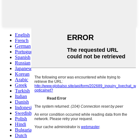
English
French
German
Portuguese
Spanish
Russian
Japanese
Korean
Arabic
Greek
Turkish
Italian
Danish
Indonesian
Swedish
Polish
Hindi
Bulgarian
Dutch