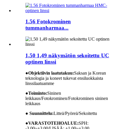
1.56 Fotokrominen
tummanharmaa...
1,50 1,49 näkymätön sekoitettu UC
optinen linssi
●
Objektiivin laatutakuu:
Saksan ja Korean
teknologia ja koneet tukevat ensiluokkaista
linssilaatuamme
●
Toiminto:
Sininen
leikkaus/Fotokrominen/Fotokrominen sininen
leikkaus
● Suunnittelu:
Litteä/Pyöreä/Sekoitettu
●
VARASTOTEHOALUE:
SPH:
-3,00~+3,00/LISÄÄ: +1,00~+3,00