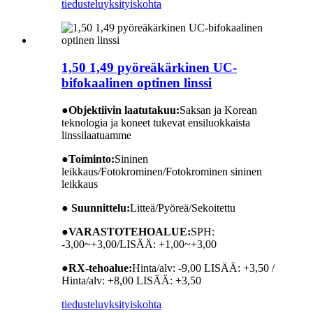
tiedustelu
yksityiskohta
1,50 1,49 pyöreäkärkinen UC-
bifokaalinen optinen linssi
●
Objektiivin laatutakuu:
Saksan ja Korean
teknologia ja koneet tukevat ensiluokkaista
linssilaatuamme
●
Toiminto:
Sininen
leikkaus/Fotokrominen/Fotokrominen sininen
leikkaus
● Suunnittelu:
Litteä/Pyöreä/Sekoitettu
●
VARASTOTEHOALUE:
SPH:
-3,00~+3,00/LISÄÄ: +1,00~+3,00
●
RX-tehoalue:
Hinta/alv: -9,00 LISÄÄ: +3,50 /
Hinta/alv: +8,00 LISÄÄ: +3,50
tiedustelu
yksityiskohta