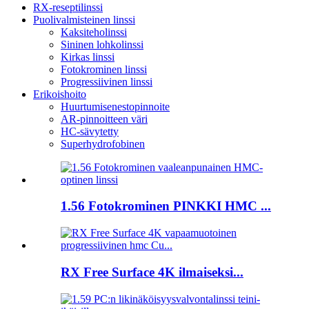
RX-reseptilinssi
Puolivalmisteinen linssi
Kaksiteholinssi
Sininen lohkolinssi
Kirkas linssi
Fotokrominen linssi
Progressiivinen linssi
Erikoishoito
Huurtumisenestopinnoite
AR-pinnoitteen väri
HC-sävytetty
Superhydrofobinen
1.56 Fotokrominen PINKKI HMC ...
RX Free Surface 4K ilmaiseksi...