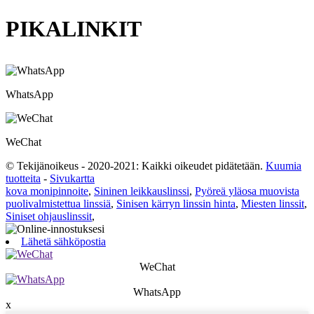
PIKALINKIT
WhatsApp
WeChat
© Tekijänoikeus - 2020-2021: Kaikki oikeudet pidätetään.
Kuumia
tuotteita
-
Sivukartta
kova monipinnoite
,
Sininen leikkauslinssi
,
Pyöreä yläosa muovista
puolivalmistettua linssiä
,
Sinisen kärryn linssin hinta
,
Miesten linssit
,
Siniset ohjauslinssit
,
Lähetä sähköpostia
WeChat
WhatsApp
x