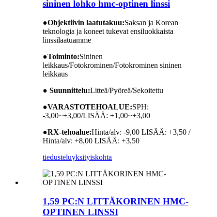
sininen lohko hmc-optinen linssi
●
Objektiivin laatutakuu:
Saksan ja Korean
teknologia ja koneet tukevat ensiluokkaista
linssilaatuamme
●
Toiminto:
Sininen
leikkaus/Fotokrominen/Fotokrominen sininen
leikkaus
● Suunnittelu:
Litteä/Pyöreä/Sekoitettu
●
VARASTOTEHOALUE:
SPH:
-3,00~+3,00/LISÄÄ: +1,00~+3,00
●
RX-tehoalue:
Hinta/alv: -9,00 LISÄÄ: +3,50 /
Hinta/alv: +8,00 LISÄÄ: +3,50
tiedustelu
yksityiskohta
1,59 PC:N LITTÄKORINEN HMC-
OPTINEN LINSSI