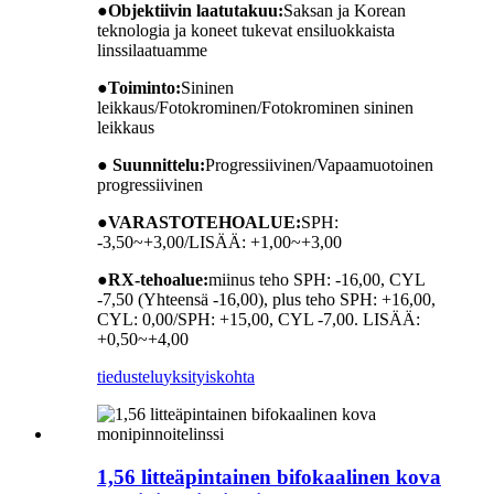
●
Objektiivin laatutakuu:
Saksan ja Korean
teknologia ja koneet tukevat ensiluokkaista
linssilaatuamme
●
Toiminto:
Sininen
leikkaus/Fotokrominen/Fotokrominen sininen
leikkaus
● Suunnittelu:
Progressiivinen/Vapaamuotoinen
progressiivinen
●
VARASTOTEHOALUE:
SPH:
-3,50~+3,00/LISÄÄ: +1,00~+3,00
●
RX-tehoalue:
miinus teho SPH: -16,00, CYL
-7,50 (Yhteensä -16,00), plus teho SPH: +16,00,
CYL: 0,00/SPH: +15,00, CYL -7,00. LISÄÄ:
+0,50~+4,00
tiedustelu
yksityiskohta
1,56 litteäpintainen bifokaalinen kova