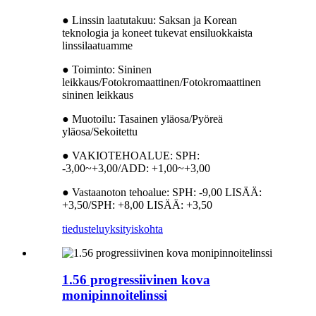
● Linssin laatutakuu: Saksan ja Korean
teknologia ja koneet tukevat ensiluokkaista
linssilaatuamme
● Toiminto: Sininen
leikkaus/Fotokromaattinen/Fotokromaattinen
sininen leikkaus
● Muotoilu: Tasainen yläosa/Pyöreä
yläosa/Sekoitettu
● VAKIOTEHOALUE: SPH:
-3,00~+3,00/ADD: +1,00~+3,00
● Vastaanoton tehoalue: SPH: -9,00 LISÄÄ:
+3,50/SPH: +8,00 LISÄÄ: +3,50
tiedustelu
yksityiskohta
1.56 progressiivinen kova
monipinnoitelinssi