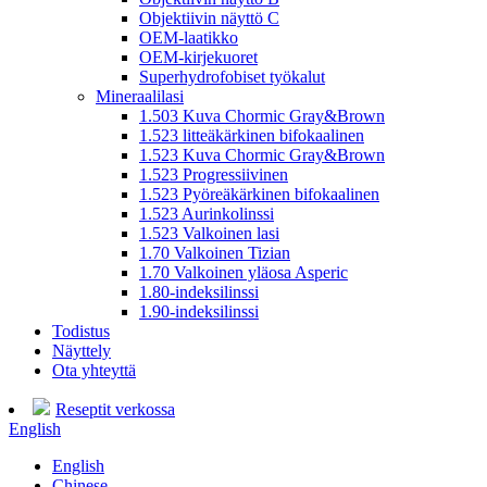
Objektiivin näyttö C
OEM-laatikko
OEM-kirjekuoret
Superhydrofobiset työkalut
Mineraalilasi
1.503 Kuva Chormic Gray&Brown
1.523 litteäkärkinen bifokaalinen
1.523 Kuva Chormic Gray&Brown
1.523 Progressiivinen
1.523 Pyöreäkärkinen bifokaalinen
1.523 Aurinkolinssi
1.523 Valkoinen lasi
1.70 Valkoinen Tizian
1.70 Valkoinen yläosa Asperic
1.80-indeksilinssi
1.90-indeksilinssi
Todistus
Näyttely
Ota yhteyttä
Reseptit verkossa
English
English
Chinese