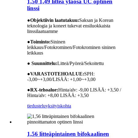
1,50 1,49 litteä yläosa UC optinen
linssi
●
Objektiivin laatutakuu:
Saksan ja Korean
teknologia ja koneet tukevat ensiluokkaista
linssilaatuamme
●
Toiminto:
Sininen
leikkaus/Fotokrominen/Fotokrominen sininen
leikkaus
● Suunnittelu:
Litteä/Pyöreä/Sekoitettu
●
VARASTOTEHOALUE:
SPH:
-3,00~+3,00/LISÄÄ: +1,00~+3,00
●
RX-tehoalue:
Hinta/alv: -9,00 LISÄÄ: +3,50 /
Hinta/alv: +8,00 LISÄÄ: +3,50
tiedustelu
yksityiskohta
1,56 litteäpintainen bifokaalinen