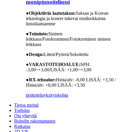
monipinnoitelinssi
●
Objektiivin laatutakuu:
Saksan ja Korean
teknologia ja koneet tukevat ensiluokkaista
linssilaatuamme
●
Toiminto:
Sininen
leikkaus/Fotokrominen/Fotokrominen sininen
leikkaus
●
Design:
Litteä/Pyöreä/Sekoitettu
●
VARASTOTEHOALUE:
SPH:
-3,00~+3,00/LISÄÄ: +1,00~+3,00
●
RX-tehoalue:
Hinta/alv: -9,00 LISÄÄ: +3,50 /
Hinta/alv: +8,00 LISÄÄ: +3,50
tiedustelu
yksityiskohta
Tietoa meistä
Todistus
Ota yhteyttä
Brändin rakentaminen
Ratkaisu
3D-VR