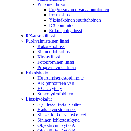
Pintainen linssi
Progressiivinen vapaamuotoinen
Prisma-linssi
Yksinäköinen suuritehoinen
RX-toiminto
Erikoispohjalinssi
RX-reseptilinssi
Puolivalmisteinen linssi
Kaksiteholinssi
Sininen lohkolinssi
Kirkas linssi
Fotokrominen linssi
Progressiivinen linssi
Erikoishoito
Huurtumisenestopinnoite
AR-pinnoitteen väri
HC-sävytetty
Superhydrofobinen
Linssityökalut
5 yhdessä -testauslaitteet
Häikäisynestokoneet
Siniset lohkotestauskoneet
Sininen lohkotestikynä
Objektiivin näyttö A
Objektiivin näyttö B