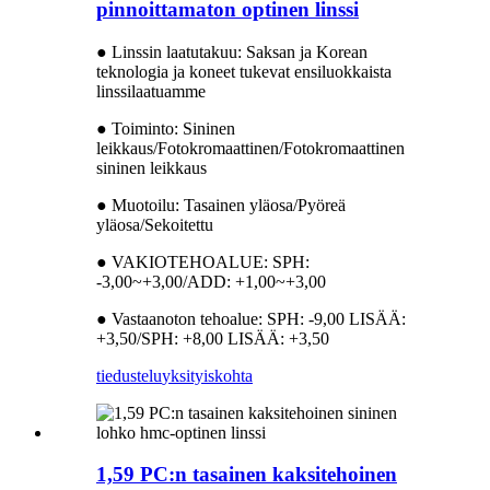
pinnoittamaton optinen linssi
● Linssin laatutakuu: Saksan ja Korean
teknologia ja koneet tukevat ensiluokkaista
linssilaatuamme
● Toiminto: Sininen
leikkaus/Fotokromaattinen/Fotokromaattinen
sininen leikkaus
● Muotoilu: Tasainen yläosa/Pyöreä
yläosa/Sekoitettu
● VAKIOTEHOALUE: SPH:
-3,00~+3,00/ADD: +1,00~+3,00
● Vastaanoton tehoalue: SPH: -9,00 LISÄÄ:
+3,50/SPH: +8,00 LISÄÄ: +3,50
tiedustelu
yksityiskohta
1,59 PC:n tasainen kaksitehoinen