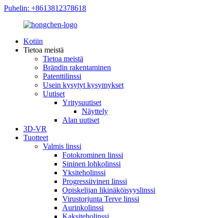
Puhelin: +8613812378618
Kotiin
Tietoa meistä
Tietoa meistä
Brändin rakentaminen
Patenttilinssi
Usein kysytyt kysymykset
Uutiset
Yritysuutiset
Näyttely
Alan uutiset
3D-VR
Tuotteet
Valmis linssi
Fotokrominen linssi
Sininen lohkolinssi
Yksiteholinssi
Progressiivinen linssi
Opiskelijan likinäköisyyslinssi
Virustorjunta Terve linssi
Aurinkolinssi
Kaksiteholinssi