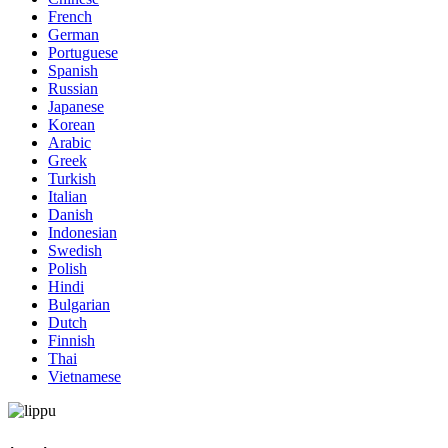
French
German
Portuguese
Spanish
Russian
Japanese
Korean
Arabic
Greek
Turkish
Italian
Danish
Indonesian
Swedish
Polish
Hindi
Bulgarian
Dutch
Finnish
Thai
Vietnamese