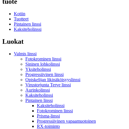
tuote
Kotiin
Tuotteet
Pintainen linssi
Kaksiteholinssi
Luokat
Valmis linssi
Fotokrominen linssi
Sininen lohkolinssi
Yksiteholinssi
Progressiivinen linssi
Opiskelijan likinäköisyyslinssi
Virustorjunta Terve linssi
Aurinkolinssi
Kaksiteholinssi
Pintainen linssi
Kaksiteholinssi
Fotokrominen linssi
Prisma-linssi
Progressiivinen vapaamuotoinen
RX-toiminto