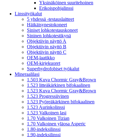
Yksinäköinen suuritehoinen
Erikoispohjalinssi
Linssityökalut
5 yhdessä -testauslaitteet
Häikäisynestokoneet
Siniset lohkotestauskoneet
Sininen lohkotestikynä
Objektiivin näyttö A
Objektiivin näyttö B
Objektiivin näyttö C
OEM-laatikko
OEM-kirjekuoret
Superhydrofobiset työkalut
Mineraalilasi
1.503 Kuva Chormic Gray&Brown
1.523 litteäkärkinen bifokaalinen
1.523 Kuva Chormic Gray&Brown
1.523 Progressiivinen
1.523 Pyöreäkärkinen bifokaalinen
1.523 Aurinkolinssi
1.523 Valkoinen lasi
1.70 Valkoinen Tizian
1.70 Valkoinen yläosa Asperic
1.80-indeksilinssi
1.90-indeksilinssi