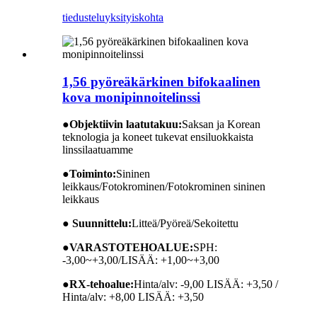
tiedustelu
yksityiskohta
1,56 pyöreäkärkinen bifokaalinen
kova monipinnoitelinssi
●
Objektiivin laatutakuu:
Saksan ja Korean
teknologia ja koneet tukevat ensiluokkaista
linssilaatuamme
●
Toiminto:
Sininen
leikkaus/Fotokrominen/Fotokrominen sininen
leikkaus
● Suunnittelu:
Litteä/Pyöreä/Sekoitettu
●
VARASTOTEHOALUE:
SPH:
-3,00~+3,00/LISÄÄ: +1,00~+3,00
●
RX-tehoalue:
Hinta/alv: -9,00 LISÄÄ: +3,50 /
Hinta/alv: +8,00 LISÄÄ: +3,50