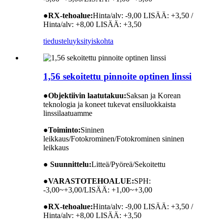
●
RX-tehoalue:
Hinta/alv: -9,00 LISÄÄ: +3,50 /
Hinta/alv: +8,00 LISÄÄ: +3,50
tiedustelu
yksityiskohta
1,56 sekoitettu pinnoite optinen linssi
●
Objektiivin laatutakuu:
Saksan ja Korean
teknologia ja koneet tukevat ensiluokkaista
linssilaatuamme
●
Toiminto:
Sininen
leikkaus/Fotokrominen/Fotokrominen sininen
leikkaus
● Suunnittelu:
Litteä/Pyöreä/Sekoitettu
●
VARASTOTEHOALUE:
SPH:
-3,00~+3,00/LISÄÄ: +1,00~+3,00
●
RX-tehoalue:
Hinta/alv: -9,00 LISÄÄ: +3,50 /
Hinta/alv: +8,00 LISÄÄ: +3,50