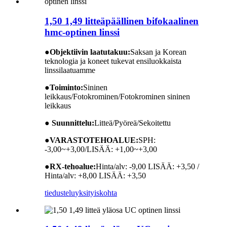
1,50 1,49 litteäpäällinen bifokaalinen
hmc-optinen linssi
●
Objektiivin laatutakuu:
Saksan ja Korean
teknologia ja koneet tukevat ensiluokkaista
linssilaatuamme
●
Toiminto:
Sininen
leikkaus/Fotokrominen/Fotokrominen sininen
leikkaus
● Suunnittelu:
Litteä/Pyöreä/Sekoitettu
●
VARASTOTEHOALUE:
SPH:
-3,00~+3,00/LISÄÄ: +1,00~+3,00
●
RX-tehoalue:
Hinta/alv: -9,00 LISÄÄ: +3,50 /
Hinta/alv: +8,00 LISÄÄ: +3,50
tiedustelu
yksityiskohta