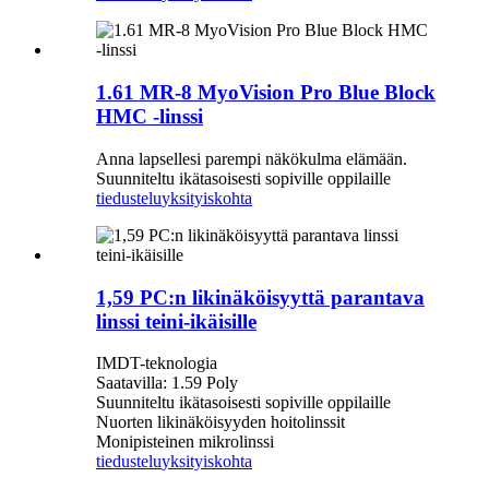
1.61 MR-8 MyoVision Pro Blue Block
HMC -linssi
Anna lapsellesi parempi näkökulma elämään.
Suunniteltu ikätasoisesti sopiville oppilaille
tiedustelu
yksityiskohta
1,59 PC:n likinäköisyyttä parantava
linssi teini-ikäisille
IMDT-teknologia
Saatavilla: 1.59 Poly
Suunniteltu ikätasoisesti sopiville oppilaille
Nuorten likinäköisyyden hoitolinssit
Monipisteinen mikrolinssi
tiedustelu
yksityiskohta