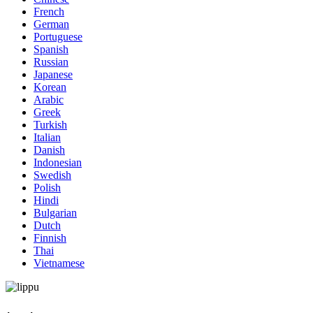
French
German
Portuguese
Spanish
Russian
Japanese
Korean
Arabic
Greek
Turkish
Italian
Danish
Indonesian
Swedish
Polish
Hindi
Bulgarian
Dutch
Finnish
Thai
Vietnamese