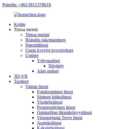
Puhelin: +8613812378618
Kotiin
Tietoa meistä
Tietoa meistä
Brändin rakentaminen
Patenttilinssi
Usein kysytyt kysymykset
Uutiset
Yritysuutiset
Näyttely
Alan uutiset
3D-VR
Tuotteet
Valmis linssi
Fotokrominen linssi
Sininen lohkolinssi
Yksiteholinssi
Progressiivinen linssi
Opiskelijan likinäköisyyslinssi
Virustorjunta Terve linssi
Aurinkolinssi
Kaksiteholinssi