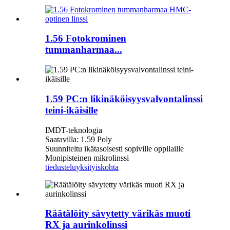
1.56 Fotokrominen
tummanharmaa...
1.59 PC:n likinäköisyysvalvontalinssi
teini-ikäisille
IMDT-teknologia
Saatavilla: 1.59 Poly
Suunniteltu ikätasoisesti sopiville oppilaille
Monipisteinen mikrolinssi
tiedustelu
yksityiskohta
Räätälöity sävytetty värikäs muoti
RX ja aurinkolinssi