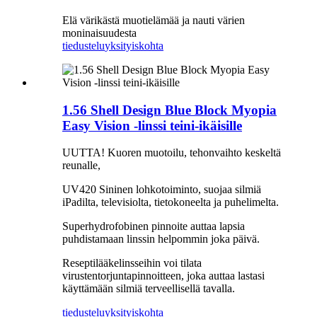
Elä värikästä muotielämää ja nauti värien
moninaisuudesta
tiedustelu
yksityiskohta
1.56 Shell Design Blue Block Myopia
Easy Vision -linssi teini-ikäisille
UUTTA! Kuoren muotoilu, tehonvaihto keskeltä
reunalle,
UV420 Sininen lohkotoiminto, suojaa silmiä
iPadilta, televisiolta, tietokoneelta ja puhelimelta.
Superhydrofobinen pinnoite auttaa lapsia
puhdistamaan linssin helpommin joka päivä.
Reseptilääkelinsseihin voi tilata
virustentorjuntapinnoitteen, joka auttaa lastasi
käyttämään silmiä terveellisellä tavalla.
tiedustelu
yksityiskohta