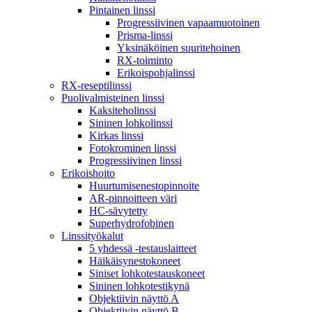
Pintainen linssi
Progressiivinen vapaamuotoinen
Prisma-linssi
Yksinäköinen suuritehoinen
RX-toiminto
Erikoispohjalinssi
RX-reseptilinssi
Puolivalmisteinen linssi
Kaksiteholinssi
Sininen lohkolinssi
Kirkas linssi
Fotokrominen linssi
Progressiivinen linssi
Erikoishoito
Huurtumisenestopinnoite
AR-pinnoitteen väri
HC-sävytetty
Superhydrofobinen
Linssityökalut
5 yhdessä -testauslaitteet
Häikäisynestokoneet
Siniset lohkotestauskoneet
Sininen lohkotestikynä
Objektiivin näyttö A
Objektiivin näyttö B