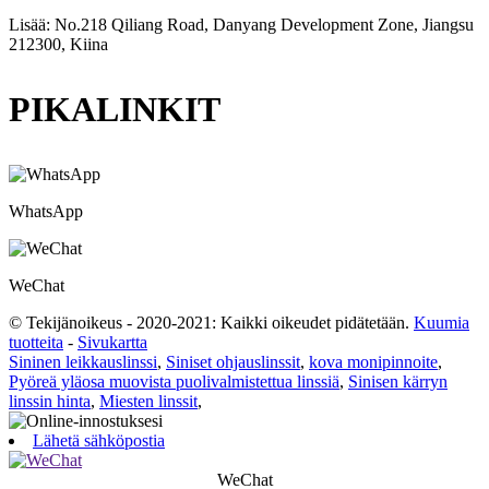
Lisää: No.218 Qiliang Road, Danyang Development Zone, Jiangsu
212300, Kiina
PIKALINKIT
WhatsApp
WeChat
© Tekijänoikeus - 2020-2021: Kaikki oikeudet pidätetään.
Kuumia
tuotteita
-
Sivukartta
Sininen leikkauslinssi
,
Siniset ohjauslinssit
,
kova monipinnoite
,
Pyöreä yläosa muovista puolivalmistettua linssiä
,
Sinisen kärryn
linssin hinta
,
Miesten linssit
,
Lähetä sähköpostia
WeChat