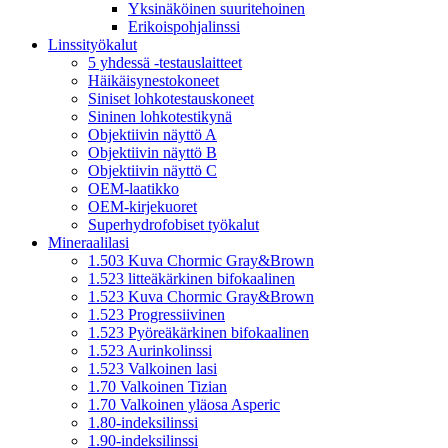
Yksinäköinen suuritehoinen
Erikoispohjalinssi
Linssityökalut
5 yhdessä -testauslaitteet
Häikäisynestokoneet
Siniset lohkotestauskoneet
Sininen lohkotestikynä
Objektiivin näyttö A
Objektiivin näyttö B
Objektiivin näyttö C
OEM-laatikko
OEM-kirjekuoret
Superhydrofobiset työkalut
Mineraalilasi
1.503 Kuva Chormic Gray&Brown
1.523 litteäkärkinen bifokaalinen
1.523 Kuva Chormic Gray&Brown
1.523 Progressiivinen
1.523 Pyöreäkärkinen bifokaalinen
1.523 Aurinkolinssi
1.523 Valkoinen lasi
1.70 Valkoinen Tizian
1.70 Valkoinen yläosa Asperic
1.80-indeksilinssi
1.90-indeksilinssi