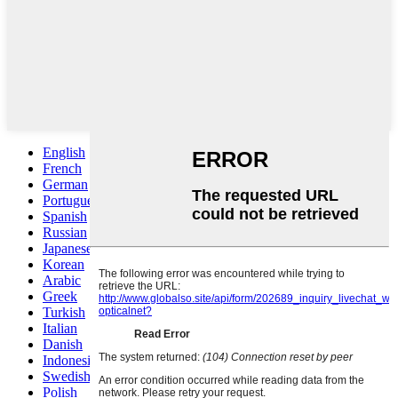
English
French
German
Portuguese
Spanish
Russian
Japanese
Korean
Arabic
Greek
Turkish
Italian
Danish
Indonesian
Swedish
Polish