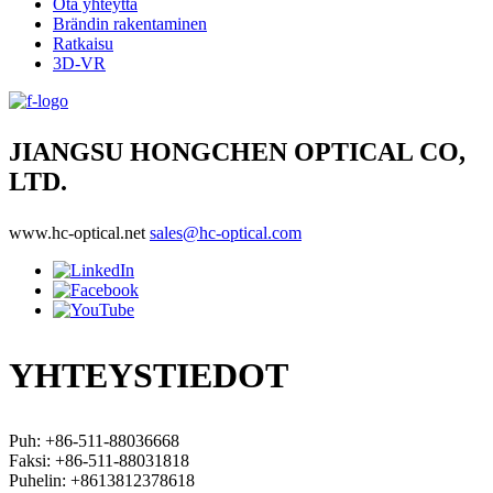
Ota yhteyttä
Brändin rakentaminen
Ratkaisu
3D-VR
JIANGSU HONGCHEN OPTICAL CO,
LTD.
www.hc-optical.net
sales@hc-optical.com
YHTEYSTIEDOT
Puh: +86-511-88036668
Faksi: +86-511-88031818
Puhelin: +8613812378618