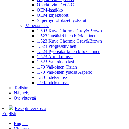
Objektiivin näyttö C
OEM-laatikko
OEM-kirjekuoret
Superhydrofobiset työkalut
Mineraalilasi
1.503 Kuva Chormic Gray&Brown
1.523 litteäkärkinen bifokaalinen
1.523 Kuva Chormic Gray&Brown
1.523 Progressiivinen
1.523 Pyöreäkärkinen bifokaalinen
1.523 Aurinkolinssi
1.523 Valkoinen lasi
1.70 Valkoinen Tizian
1.70 Valkoinen yläosa Asperic
1.80-indeksilinssi
1.90-indeksilinssi
Todistus
Näyttely
Ota yhteyttä
Reseptit verkossa
English
English
Chinese