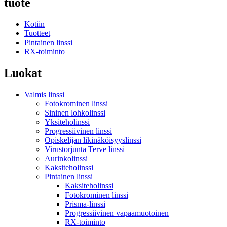
tuote
Kotiin
Tuotteet
Pintainen linssi
RX-toiminto
Luokat
Valmis linssi
Fotokrominen linssi
Sininen lohkolinssi
Yksiteholinssi
Progressiivinen linssi
Opiskelijan likinäköisyyslinssi
Virustorjunta Terve linssi
Aurinkolinssi
Kaksiteholinssi
Pintainen linssi
Kaksiteholinssi
Fotokrominen linssi
Prisma-linssi
Progressiivinen vapaamuotoinen
RX-toiminto