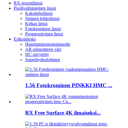
RX-reseptilinssi
Puolivalmisteinen linssi
Kaksiteholinssi
Sininen lohkolinssi
Kirkas linssi
Fotokrominen linssi
Progressiivinen linssi
Erikoishoito
Huurtumisenestopinnoite
AR-pinnoitteen väri
HC-sävytetty
Superhydrofobinen
1.56 Fotokrominen PINKKI HMC ...
RX Free Surface 4K ilmaiseksi...