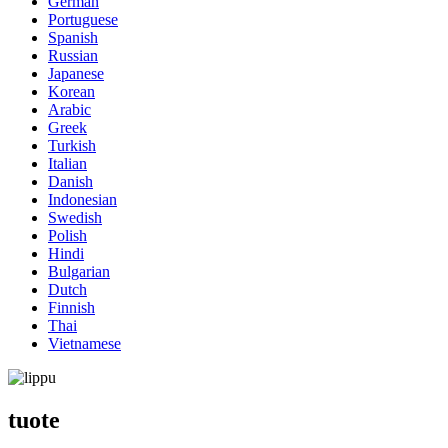
German
Portuguese
Spanish
Russian
Japanese
Korean
Arabic
Greek
Turkish
Italian
Danish
Indonesian
Swedish
Polish
Hindi
Bulgarian
Dutch
Finnish
Thai
Vietnamese
tuote