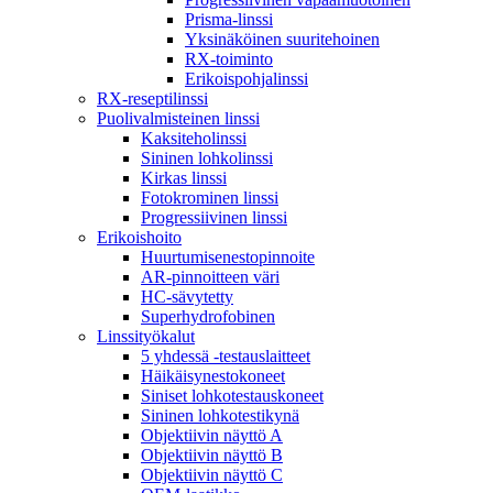
Prisma-linssi
Yksinäköinen suuritehoinen
RX-toiminto
Erikoispohjalinssi
RX-reseptilinssi
Puolivalmisteinen linssi
Kaksiteholinssi
Sininen lohkolinssi
Kirkas linssi
Fotokrominen linssi
Progressiivinen linssi
Erikoishoito
Huurtumisenestopinnoite
AR-pinnoitteen väri
HC-sävytetty
Superhydrofobinen
Linssityökalut
5 yhdessä -testauslaitteet
Häikäisynestokoneet
Siniset lohkotestauskoneet
Sininen lohkotestikynä
Objektiivin näyttö A
Objektiivin näyttö B
Objektiivin näyttö C