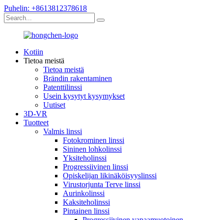
Puhelin: +8613812378618
Kotiin
Tietoa meistä
Tietoa meistä
Brändin rakentaminen
Patenttilinssi
Usein kysytyt kysymykset
Uutiset
3D-VR
Tuotteet
Valmis linssi
Fotokrominen linssi
Sininen lohkolinssi
Yksiteholinssi
Progressiivinen linssi
Opiskelijan likinäköisyyslinssi
Virustorjunta Terve linssi
Aurinkolinssi
Kaksiteholinssi
Pintainen linssi
Progressiivinen vapaamuotoinen