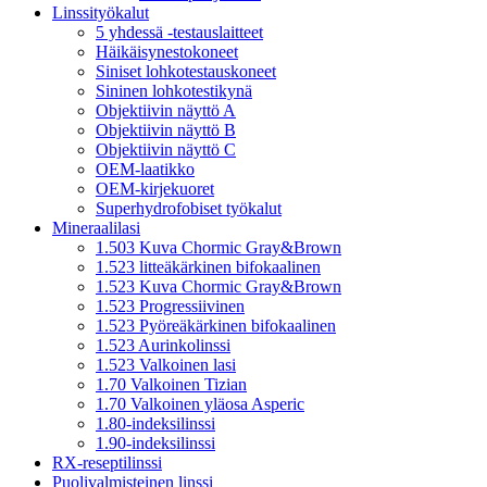
Linssityökalut
5 yhdessä -testauslaitteet
Häikäisynestokoneet
Siniset lohkotestauskoneet
Sininen lohkotestikynä
Objektiivin näyttö A
Objektiivin näyttö B
Objektiivin näyttö C
OEM-laatikko
OEM-kirjekuoret
Superhydrofobiset työkalut
Mineraalilasi
1.503 Kuva Chormic Gray&Brown
1.523 litteäkärkinen bifokaalinen
1.523 Kuva Chormic Gray&Brown
1.523 Progressiivinen
1.523 Pyöreäkärkinen bifokaalinen
1.523 Aurinkolinssi
1.523 Valkoinen lasi
1.70 Valkoinen Tizian
1.70 Valkoinen yläosa Asperic
1.80-indeksilinssi
1.90-indeksilinssi
RX-reseptilinssi
Puolivalmisteinen linssi