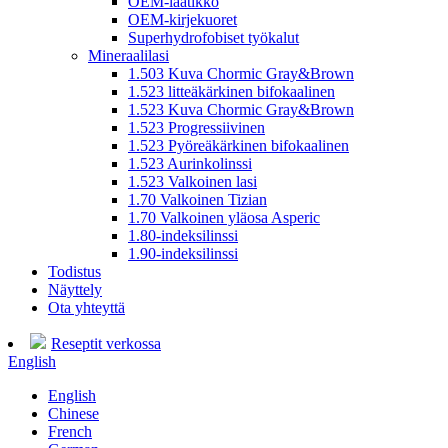
OEM-laatikko
OEM-kirjekuoret
Superhydrofobiset työkalut
Mineraalilasi
1.503 Kuva Chormic Gray&Brown
1.523 litteäkärkinen bifokaalinen
1.523 Kuva Chormic Gray&Brown
1.523 Progressiivinen
1.523 Pyöreäkärkinen bifokaalinen
1.523 Aurinkolinssi
1.523 Valkoinen lasi
1.70 Valkoinen Tizian
1.70 Valkoinen yläosa Asperic
1.80-indeksilinssi
1.90-indeksilinssi
Todistus
Näyttely
Ota yhteyttä
Reseptit verkossa
English
English
Chinese
French