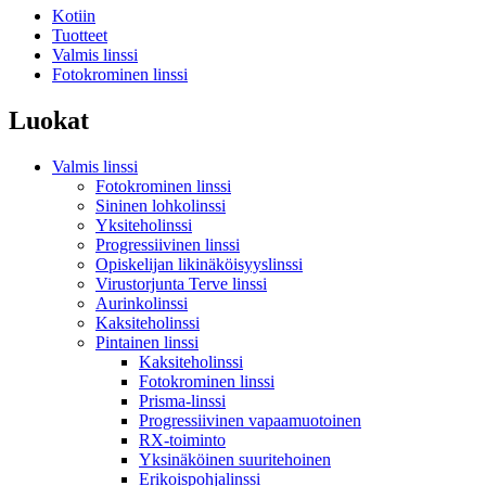
Kotiin
Tuotteet
Valmis linssi
Fotokrominen linssi
Luokat
Valmis linssi
Fotokrominen linssi
Sininen lohkolinssi
Yksiteholinssi
Progressiivinen linssi
Opiskelijan likinäköisyyslinssi
Virustorjunta Terve linssi
Aurinkolinssi
Kaksiteholinssi
Pintainen linssi
Kaksiteholinssi
Fotokrominen linssi
Prisma-linssi
Progressiivinen vapaamuotoinen
RX-toiminto
Yksinäköinen suuritehoinen
Erikoispohjalinssi