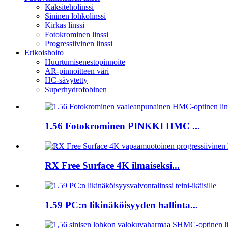
Kaksiteholinssi
Sininen lohkolinssi
Kirkas linssi
Fotokrominen linssi
Progressiivinen linssi
Erikoishoito
Huurtumisenestopinnoite
AR-pinnoitteen väri
HC-sävytetty
Superhydrofobinen
1.56 Fotokrominen PINKKI HMC ...
RX Free Surface 4K ilmaiseksi...
1.59 PC:n likinäköisyyden hallinta...