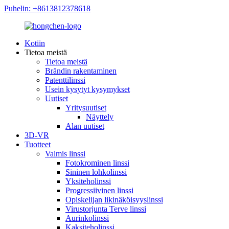
Puhelin: +8613812378618
Kotiin
Tietoa meistä
Tietoa meistä
Brändin rakentaminen
Patenttilinssi
Usein kysytyt kysymykset
Uutiset
Yritysuutiset
Näyttely
Alan uutiset
3D-VR
Tuotteet
Valmis linssi
Fotokrominen linssi
Sininen lohkolinssi
Yksiteholinssi
Progressiivinen linssi
Opiskelijan likinäköisyyslinssi
Virustorjunta Terve linssi
Aurinkolinssi
Kaksiteholinssi