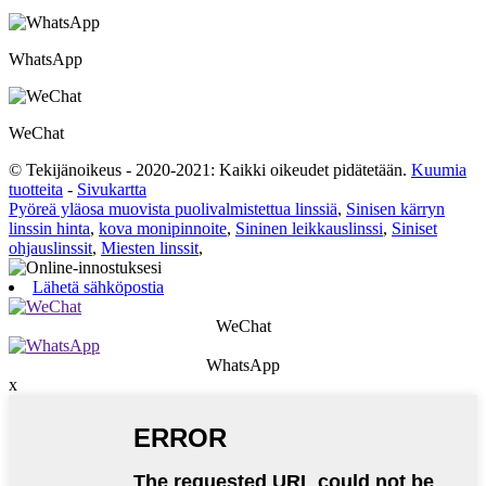
WhatsApp
WeChat
© Tekijänoikeus - 2020-2021: Kaikki oikeudet pidätetään.
Kuumia
tuotteita
-
Sivukartta
Pyöreä yläosa muovista puolivalmistettua linssiä
,
Sinisen kärryn
linssin hinta
,
kova monipinnoite
,
Sininen leikkauslinssi
,
Siniset
ohjauslinssit
,
Miesten linssit
,
Lähetä sähköpostia
WeChat
WhatsApp
x