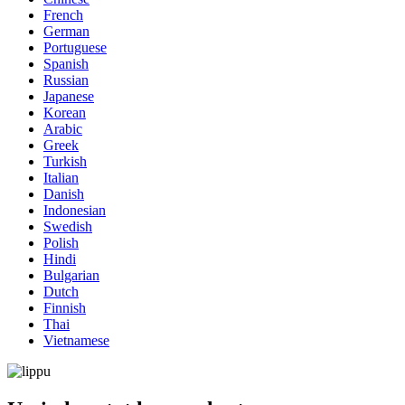
French
German
Portuguese
Spanish
Russian
Japanese
Korean
Arabic
Greek
Turkish
Italian
Danish
Indonesian
Swedish
Polish
Hindi
Bulgarian
Dutch
Finnish
Thai
Vietnamese