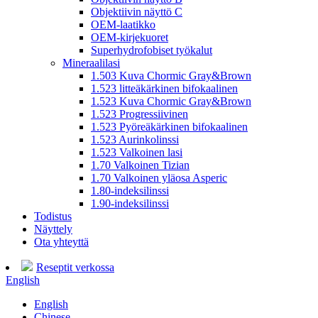
Objektiivin näyttö C
OEM-laatikko
OEM-kirjekuoret
Superhydrofobiset työkalut
Mineraalilasi
1.503 Kuva Chormic Gray&Brown
1.523 litteäkärkinen bifokaalinen
1.523 Kuva Chormic Gray&Brown
1.523 Progressiivinen
1.523 Pyöreäkärkinen bifokaalinen
1.523 Aurinkolinssi
1.523 Valkoinen lasi
1.70 Valkoinen Tizian
1.70 Valkoinen yläosa Asperic
1.80-indeksilinssi
1.90-indeksilinssi
Todistus
Näyttely
Ota yhteyttä
Reseptit verkossa
English
English
Chinese