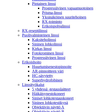
Pintainen linssi
Progressiivinen vapaamuotoinen
Prisma-linssi
Yksinäköinen suuritehoinen
RX-toiminto
Erikoispohjalinssi
RX-reseptilinssi
Puolivalmisteinen linssi
Kaksiteholinssi
Sininen lohkolinssi
Kirkas linssi
Fotokrominen linssi
Progressiivinen linssi
Erikoishoito
Huurtumisenestopinnoite
AR-pinnoitteen väri
HC-sävytetty
Superhydrofobinen
Linssityökalut
5 yhdessä -testauslaitteet
Häikäisynestokoneet
Siniset lohkotestauskoneet
Sininen lohkotestikynä
Objektiivin näyttö A
Objektiivin näyttö B