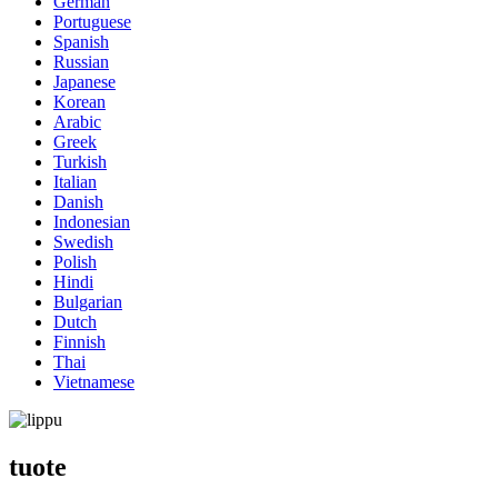
German
Portuguese
Spanish
Russian
Japanese
Korean
Arabic
Greek
Turkish
Italian
Danish
Indonesian
Swedish
Polish
Hindi
Bulgarian
Dutch
Finnish
Thai
Vietnamese
tuote