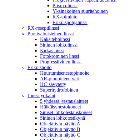
Prisma-linssi
Yksinäköinen suuritehoinen
RX-toiminto
Erikoispohjalinssi
RX-reseptilinssi
Puolivalmisteinen linssi
Kaksiteholinssi
Sininen lohkolinssi
Kirkas linssi
Fotokrominen linssi
Progressiivinen linssi
Erikoishoito
Huurtumisenestopinnoite
AR-pinnoitteen väri
HC-sävytetty
Superhydrofobinen
Linssityökalut
5 yhdessä -testauslaitteet
Häikäisynestokoneet
Siniset lohkotestauskoneet
Sininen lohkotestikynä
Objektiivin näyttö A
Objektiivin näyttö B
Objektiivin näyttö C