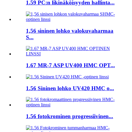
1.59 PC:n likinäköisyyden hallinta...
1,56 sininen lohko valokuvaharmaa
S...
1.67 MR-7 ASP UV400 HMC OPT...
1.56 Sininen lohko UV420 HMC o...
1.56 fotokrominen progressiivinen...