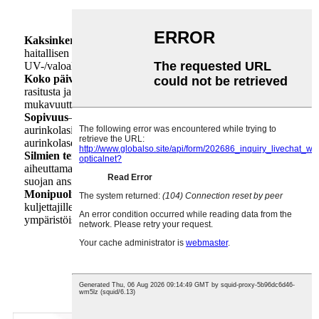
Kaksinkertainen suojaus
– Estää näytöiltä tulevan
haitallisen sinisen valon ja mukautuu samalla
UV-/valoaltistukseen (tummentuu ulkona, kirkastuu sisällä).
Koko päivän mukavuutta
– Vähentää digitaalista silmien
rasitusta ja heijastuksia, mikä parantaa visuaalista
mukavuutta vaihtelevissa valaistusolosuhteissa.
Sopivuus
– Yhdistää sinisen valon suodatuksen ja
aurinkolasitoiminnot samassa linssissä, joten useita
aurinkolaseja ei tarvita.
Silmien terveyden tuki
– Minimoi sinisen valon
aiheuttamaa väsymystä ja mahdollisia unihäiriöitä UV-
suojan ansiosta.
Monipuolisuus
– Ihanteellinen digitaalisille käyttäjille,
kuljettajille ja ulkoilun harrastajille, jotka siirtyvät usein eri
ympäristöistä toiseen.
Pakkaus ja toimitus