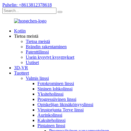
Puhelin: +8613812378618
Kotiin
Tietoa meistä
Tietoa meistä
Brändin rakentaminen
Patenttilinssi
Usein kysytyt kysymykset
Uutiset
3D-VR
Tuotteet
Valmis linssi
Fotokrominen linssi
Sininen lohkolinssi
Yksiteholinssi
Progressiivinen linssi
Opiskelijan likinäköisyyslinssi
Virustorjunta Terve linssi
Aurinkolinssi
Kaksiteholinssi
Pintainen linssi
Progressiivinen vapaamuotoinen