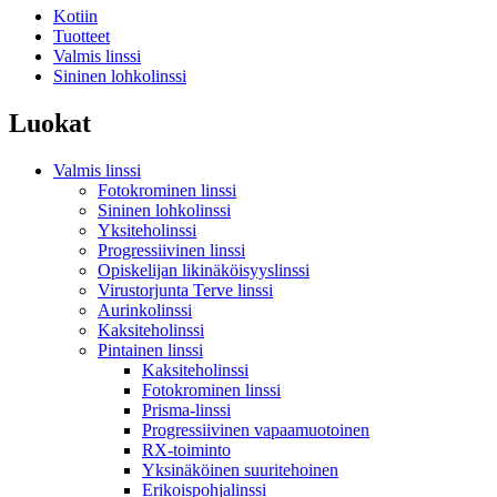
Kotiin
Tuotteet
Valmis linssi
Sininen lohkolinssi
Luokat
Valmis linssi
Fotokrominen linssi
Sininen lohkolinssi
Yksiteholinssi
Progressiivinen linssi
Opiskelijan likinäköisyyslinssi
Virustorjunta Terve linssi
Aurinkolinssi
Kaksiteholinssi
Pintainen linssi
Kaksiteholinssi
Fotokrominen linssi
Prisma-linssi
Progressiivinen vapaamuotoinen
RX-toiminto
Yksinäköinen suuritehoinen
Erikoispohjalinssi