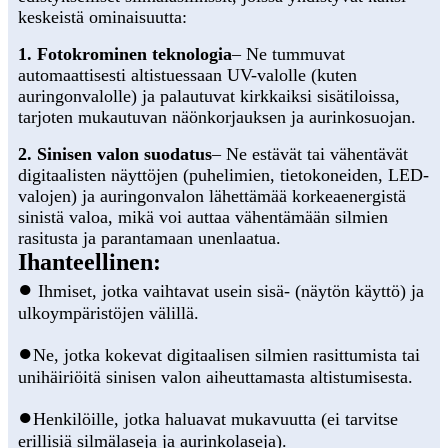
keskeistä ominaisuutta:
1. Fotokrominen teknologia
– Ne tummuvat
automaattisesti altistuessaan UV-valolle (kuten
auringonvalolle) ja palautuvat kirkkaiksi sisätiloissa,
tarjoten mukautuvan näönkorjauksen ja aurinkosuojan.
2. Sinisen valon suodatus
– Ne estävät tai vähentävät
digitaalisten näyttöjen (puhelimien, tietokoneiden, LED-
valojen) ja auringonvalon lähettämää korkeaenergistä
sinistä valoa, mikä voi auttaa vähentämään silmien
rasitusta ja parantamaan unenlaatua.
Ihanteellinen:
●
Ihmiset, jotka vaihtavat usein sisä- (näytön käyttö) ja
ulkoympäristöjen välillä.
●
Ne, jotka kokevat digitaalisen silmien rasittumista tai
unihäiriöitä sinisen valon aiheuttamasta altistumisesta.
●
Henkilöille, jotka haluavat mukavuutta (ei tarvitse
erillisiä silmälaseja ja aurinkolaseja).