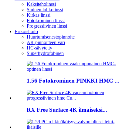
Kaksiteholinssi
Sininen lohkolinssi
Kirkas linssi
Fotokrominen linssi
Progressiivinen linssi
Erikoishoito
Huurtumisenestopinnoite
AR-pinnoitteen väri
HC-sävytetty
Superhydrofobinen
1.56 Fotokrominen PINKKI HMC ...
RX Free Surface 4K ilmaiseksi...