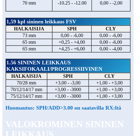
70 mm
-10.25 - -12.00
0,00 - -2,00
1,59 kpl sininen leikkaus FSV
HALKAISIJA
SPH
CLY
73 mm
0,00 - -6,00
0,00 - -6,00
65 mm
+0,25 - +4,00
0,00 - -6,00
65 mm
+4,25 - +6,00
0,00 - -4,00
1.56 SININEN LEIKKAUS
KAKSIFOKAALI/PROGRESSIIVINEN
HALKAISIJA
SPH
CLY
70/28 mm
+3,00 - -3,00
+1,00 - +3,00
70/12/14/17 mm
+3,00 - -3000
+1,00 - +3,00
75/12/14/17 mm
+3,00 - -3000
+1,00 - +3,00
Huomautus: SPH/ADD>3.00 on saatavilla RX:ltä
VALOKROMINEN SININEN
LEIKKAUS