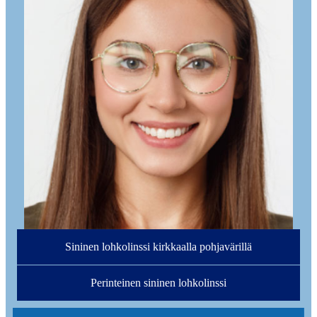
Sininen lohkolinssi kirkkaalla pohjavärillä
Perinteinen sininen lohkolinssi