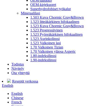
OEM-laatikko
OEM-kirjekuoret
Superhydrofobiset työkalut
Mineraalilasi
1.503 Kuva Chormic Gray&Brown
1.523 litteäkärkinen bifokaalinen
1.523 Kuva Chormic Gray&Brown
1.523 Progressiivinen
1.523 Pyöreäkärkinen bifokaalinen
1.523 Aurinkolinssi
1.523 Valkoinen lasi
1.70 Valkoinen Tizian
1.70 Valkoinen yläosa Asperic
1.80-indeksilinssi
1.90-indeksilinssi
Todistus
Näyttely
Ota yhteyttä
Reseptit verkossa
English
English
Chinese
French