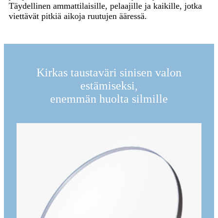
Täydellinen ammattilaisille, pelaajille ja kaikille, jotka
viettävät pitkiä aikoja ruutujen ääressä.
Kirkas taustaväri sinisen valon
estämiseksi,
enemmän huolta silmille