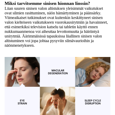
Miksi tarvitsemme sinisen hionnan linssin?
Liian suuren sinisen valon altistuksen yleisimmät vaikutukset
ovat silmien rasittuminen, näön hämärtyminen ja päänsärky.
Viimeaikaiset tutkimukset ovat kuitenkin keskittyneet sinisen
valon kielteiseen vaikutukseen vuorokausirytmiin ja havainneet,
että esimerkiksi television katselu tai tabletin käyttö ennen
nukkumaanmenoa voi aiheuttaa levottomuutta ja häiriintyä
unirytmiä. Äärimmäisissä tapauksissa liiallinen sinisen valon
altistuminen voi jopa johtaa pysyviin silmävaurioihin ja
näönmenetykseen.