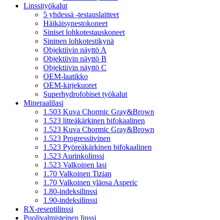
Linssityökalut
5 yhdessä -testauslaitteet
Häikäisynestokoneet
Siniset lohkotestauskoneet
Sininen lohkotestikynä
Objektiivin näyttö A
Objektiivin näyttö B
Objektiivin näyttö C
OEM-laatikko
OEM-kirjekuoret
Superhydrofobiset työkalut
Mineraalilasi
1.503 Kuva Chormic Gray&Brown
1.523 litteäkärkinen bifokaalinen
1.523 Kuva Chormic Gray&Brown
1.523 Progressiivinen
1.523 Pyöreäkärkinen bifokaalinen
1.523 Aurinkolinssi
1.523 Valkoinen lasi
1.70 Valkoinen Tizian
1.70 Valkoinen yläosa Asperic
1.80-indeksilinssi
1.90-indeksilinssi
RX-reseptilinssi
Puolivalmisteinen linssi