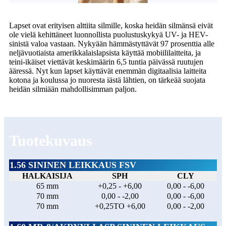
Lapset ovat erityisen alttiita silmille, koska heidän silmänsä eivät
ole vielä kehittäneet luonnollista puolustuskykyä UV- ja HEV-
sinistä valoa vastaan. Nykyään hämmästyttävät 97 prosenttia alle
neljävuotiaista amerikkalaislapsista käyttää mobiililaitteita, ja
teini-ikäiset viettävät keskimäärin 6,5 tuntia päivässä ruutujen
ääressä. Nyt kun lapset käyttävät enemmän digitaalisia laitteita
kotona ja koulussa jo nuoresta iästä lähtien, on tärkeää suojata
heidän silmiään mahdollisimman paljon.
Tuotekuvaus
1.56 SININEN LEIKKAUS FSV
HALKAISIJA
SPH
CLY
65 mm
+0,25 - +6,00
0,00 - -6,00
70 mm
0,00 - -2,00
0,00 - -6,00
70 mm
+0,25TO +6,00
0,00 - -2,00