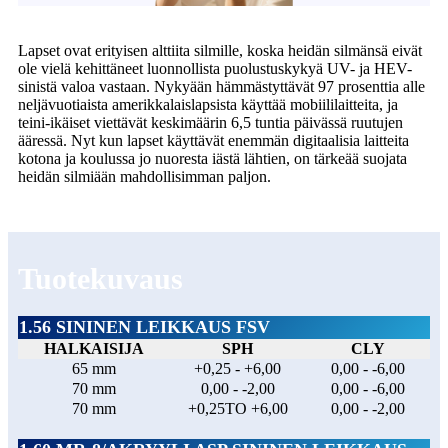
Lapset ovat erityisen alttiita silmille, koska heidän silmänsä eivät
ole vielä kehittäneet luonnollista puolustuskykyä UV- ja HEV-
sinistä valoa vastaan. Nykyään hämmästyttävät 97 prosenttia alle
neljävuotiaista amerikkalaislapsista käyttää mobiililaitteita, ja
teini-ikäiset viettävät keskimäärin 6,5 tuntia päivässä ruutujen
ääressä. Nyt kun lapset käyttävät enemmän digitaalisia laitteita
kotona ja koulussa jo nuoresta iästä lähtien, on tärkeää suojata
heidän silmiään mahdollisimman paljon.
Tuotekuvaus
1.56 SININEN LEIKKAUS FSV
HALKAISIJA
SPH
CLY
65 mm
+0,25 - +6,00
0,00 - -6,00
70 mm
0,00 - -2,00
0,00 - -6,00
70 mm
+0,25TO +6,00
0,00 - -2,00