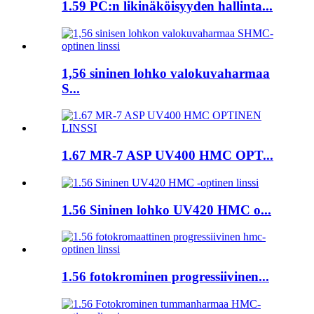
1.59 PC:n likinäköisyyden hallinta...
1,56 sininen lohko valokuvaharmaa
S...
1.67 MR-7 ASP UV400 HMC OPT...
1.56 Sininen lohko UV420 HMC o...
1.56 fotokrominen progressiivinen...