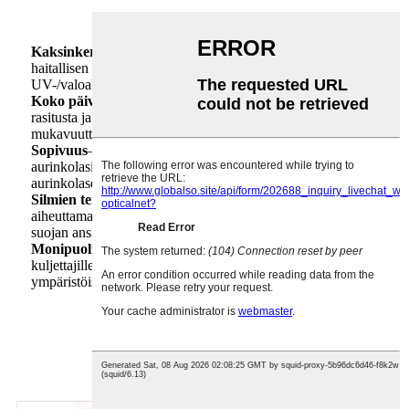
Kaksinkertainen suojaus
– Estää näytöiltä tulevan
haitallisen sinisen valon ja mukautuu samalla
UV-/valoaltistukseen (tummentuu ulkona, kirkastuu sisällä).
Koko päivän mukavuutta
– Vähentää digitaalista silmien
rasitusta ja heijastuksia, mikä parantaa visuaalista
mukavuutta vaihtelevissa valaistusolosuhteissa.
Sopivuus
– Yhdistää sinisen valon suodatuksen ja
aurinkolasitoiminnot samassa linssissä, joten useita
aurinkolaseja ei tarvita.
Silmien terveyden tuki
– Minimoi sinisen valon
aiheuttamaa väsymystä ja mahdollisia unihäiriöitä UV-
suojan ansiosta.
Monipuolisuus
– Ihanteellinen digitaalisille käyttäjille,
kuljettajille ja ulkoilun harrastajille, jotka siirtyvät usein eri
ympäristöistä toiseen.
Pakkaus ja toimitus