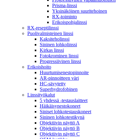
Prisma-linssi
Yksinäköinen suuritehoinen
RX-toiminto
Erikoispohjalinssi
RX-reseptilinssi
Puolivalmisteinen linssi
Kaksiteholinssi
Sininen lohkolinssi
Kirkas linssi
Fotokrominen linssi
Progressiivinen linssi
Erikoishoito
Huurtumisenestopinnoite
AR-pinnoitteen väri
HC-sävytetty
Superhydrofobinen
Linssityökalut
5 yhdessä -testauslaitteet
Häikäisynestokoneet
Siniset lohkotestauskoneet
Sininen lohkotestikynä
Objektiivin näyttö A
Objektiivin näyttö B
Objektiivin näyttö C