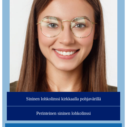
Sininen lohkolinssi kirkkaalla pohjavärillä
Perinteinen sininen lohkolinssi