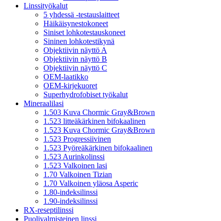
Linssityökalut
5 yhdessä -testauslaitteet
Häikäisynestokoneet
Siniset lohkotestauskoneet
Sininen lohkotestikynä
Objektiivin näyttö A
Objektiivin näyttö B
Objektiivin näyttö C
OEM-laatikko
OEM-kirjekuoret
Superhydrofobiset työkalut
Mineraalilasi
1.503 Kuva Chormic Gray&Brown
1.523 litteäkärkinen bifokaalinen
1.523 Kuva Chormic Gray&Brown
1.523 Progressiivinen
1.523 Pyöreäkärkinen bifokaalinen
1.523 Aurinkolinssi
1.523 Valkoinen lasi
1.70 Valkoinen Tizian
1.70 Valkoinen yläosa Asperic
1.80-indeksilinssi
1.90-indeksilinssi
RX-reseptilinssi
Puolivalmisteinen linssi