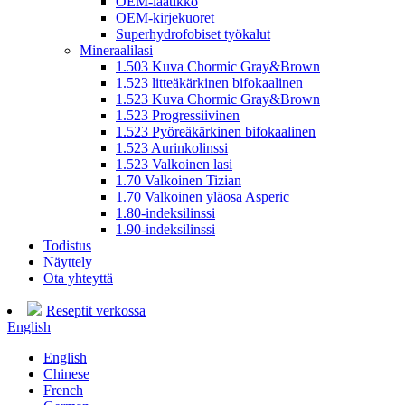
OEM-laatikko
OEM-kirjekuoret
Superhydrofobiset työkalut
Mineraalilasi
1.503 Kuva Chormic Gray&Brown
1.523 litteäkärkinen bifokaalinen
1.523 Kuva Chormic Gray&Brown
1.523 Progressiivinen
1.523 Pyöreäkärkinen bifokaalinen
1.523 Aurinkolinssi
1.523 Valkoinen lasi
1.70 Valkoinen Tizian
1.70 Valkoinen yläosa Asperic
1.80-indeksilinssi
1.90-indeksilinssi
Todistus
Näyttely
Ota yhteyttä
Reseptit verkossa
English
English
Chinese
French