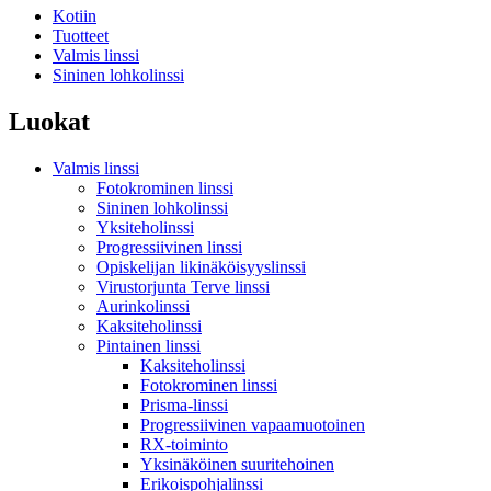
Kotiin
Tuotteet
Valmis linssi
Sininen lohkolinssi
Luokat
Valmis linssi
Fotokrominen linssi
Sininen lohkolinssi
Yksiteholinssi
Progressiivinen linssi
Opiskelijan likinäköisyyslinssi
Virustorjunta Terve linssi
Aurinkolinssi
Kaksiteholinssi
Pintainen linssi
Kaksiteholinssi
Fotokrominen linssi
Prisma-linssi
Progressiivinen vapaamuotoinen
RX-toiminto
Yksinäköinen suuritehoinen
Erikoispohjalinssi