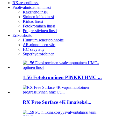
RX-reseptilinssi
Puolivalmisteinen linssi
Kaksiteholinssi
Sininen lohkolinssi
Kirkas linssi
Fotokrominen linssi
Progressiivinen linssi
Erikoishoito
Huurtumisenestopinnoite
AR-pinnoitteen väri
HC-sävytetty
Superhydrofobinen
1.56 Fotokrominen PINKKI HMC ...
RX Free Surface 4K ilmaiseksi...