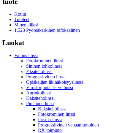
tuote
Kotiin
Tuotteet
Mineraalilasi
1.523 Pyöreäkärkinen bifokaalinen
Luokat
Valmis linssi
Fotokrominen linssi
Sininen lohkolinssi
Yksiteholinssi
Progressiivinen linssi
Opiskelijan likinäköisyyslinssi
Virustorjunta Terve linssi
Aurinkolinssi
Kaksiteholinssi
Pintainen linssi
Kaksiteholinssi
Fotokrominen linssi
Prisma-linssi
Progressiivinen vapaamuotoinen
RX-toiminto