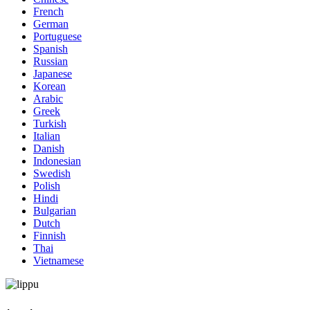
French
German
Portuguese
Spanish
Russian
Japanese
Korean
Arabic
Greek
Turkish
Italian
Danish
Indonesian
Swedish
Polish
Hindi
Bulgarian
Dutch
Finnish
Thai
Vietnamese