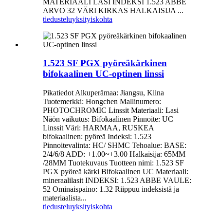
MATERIAALI LASI INDEKSI 1.523 ABBE
ARVO 32 VÄRI KIRKAS HALKAISIJA ...
tiedustelu
yksityiskohta
1.523 SF PGX pyöreäkärkinen
bifokaalinen UC-optinen linssi
Pikatiedot Alkuperämaa: Jiangsu, Kiina
Tuotemerkki: Hongchen Mallinumero:
PHOTOCHROMIC Linssit Materiaali: Lasi
Näön vaikutus: Bifokaalinen Pinnoite: UC
Linssit Väri: HARMAA, RUSKEA
bifokaalinen: pyöreä Indeksi: 1.523
Pinnoitevalinta: HC/ SHMC Tehoalue: BASE:
2/4/6/8 ADD: +1.00~+3.00 Halkaisija: 65MM
/28MM Tuotekuvaus Tuotteen nimi: 1.523 SF
PGX pyöreä kärki Bifokaalinen UC Materiaali:
mineraalilasit INDEKSI: 1.523 ABBE VAULE:
52 Ominaispaino: 1.32 Riippuu indeksistä ja
materiaalista...
tiedustelu
yksityiskohta