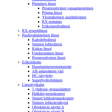
Pintainen linssi
Progressiivinen vapaamuotoinen
Prisma-linssi
Yksinäköinen suuritehoinen
RX-toiminto
Erikoispohjalinssi
RX-reseptilinssi
Puolivalmisteinen linssi
Kaksiteholinssi
Sininen lohkolinssi
Kirkas linssi
Fotokrominen linssi
Progressiivinen linssi
Erikoishoito
Huurtumisenestopinnoite
AR-pinnoitteen väri
HC-sävytetty
Superhydrofobinen
Linssityökalut
5 yhdessä -testauslaitteet
Häikäisynestokoneet
Siniset lohkotestauskoneet
Sininen lohkotestikynä
Objektiivin näyttö A
Objektiivin näyttö B