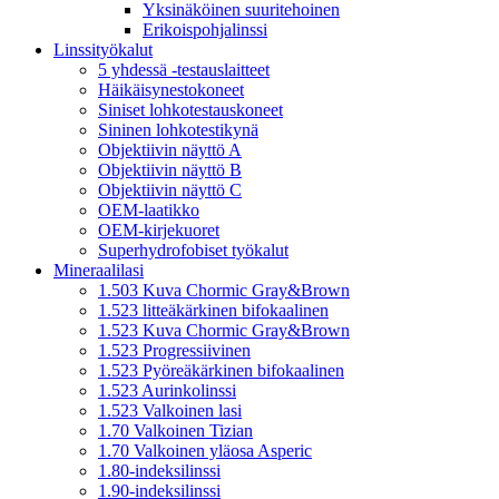
Yksinäköinen suuritehoinen
Erikoispohjalinssi
Linssityökalut
5 yhdessä -testauslaitteet
Häikäisynestokoneet
Siniset lohkotestauskoneet
Sininen lohkotestikynä
Objektiivin näyttö A
Objektiivin näyttö B
Objektiivin näyttö C
OEM-laatikko
OEM-kirjekuoret
Superhydrofobiset työkalut
Mineraalilasi
1.503 Kuva Chormic Gray&Brown
1.523 litteäkärkinen bifokaalinen
1.523 Kuva Chormic Gray&Brown
1.523 Progressiivinen
1.523 Pyöreäkärkinen bifokaalinen
1.523 Aurinkolinssi
1.523 Valkoinen lasi
1.70 Valkoinen Tizian
1.70 Valkoinen yläosa Asperic
1.80-indeksilinssi
1.90-indeksilinssi