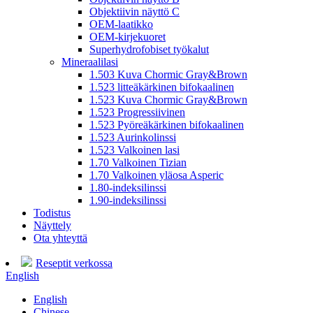
Objektiivin näyttö C
OEM-laatikko
OEM-kirjekuoret
Superhydrofobiset työkalut
Mineraalilasi
1.503 Kuva Chormic Gray&Brown
1.523 litteäkärkinen bifokaalinen
1.523 Kuva Chormic Gray&Brown
1.523 Progressiivinen
1.523 Pyöreäkärkinen bifokaalinen
1.523 Aurinkolinssi
1.523 Valkoinen lasi
1.70 Valkoinen Tizian
1.70 Valkoinen yläosa Asperic
1.80-indeksilinssi
1.90-indeksilinssi
Todistus
Näyttely
Ota yhteyttä
Reseptit verkossa
English
English
Chinese