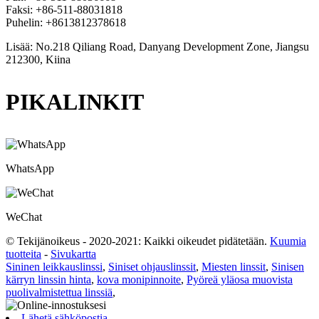
Faksi: +86-511-88031818
Puhelin: +8613812378618
Lisää: No.218 Qiliang Road, Danyang Development Zone, Jiangsu
212300, Kiina
PIKALINKIT
WhatsApp
WeChat
© Tekijänoikeus - 2020-2021: Kaikki oikeudet pidätetään.
Kuumia
tuotteita
-
Sivukartta
Sininen leikkauslinssi
,
Siniset ohjauslinssit
,
Miesten linssit
,
Sinisen
kärryn linssin hinta
,
kova monipinnoite
,
Pyöreä yläosa muovista
puolivalmistettua linssiä
,
Lähetä sähköpostia