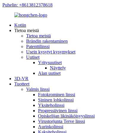
Puhelin: +8613812378618
Kotiin
Tietoa meistä
Tietoa meistä
Brändin rakentaminen
Patenttilinssi
Usein kysytyt kysymykset
Uutiset
Yritysuutiset
Näyttely
Alan uutiset
3D-VR
Tuotteet
Valmis linssi
Fotokrominen linssi
Sininen lohkolinssi
Yksiteholinssi
Progressiivinen linssi
Opiskelijan likinäköisyyslinssi
Virustorjunta Terve linssi
Aurinkolinssi
Kaksiteholinssi