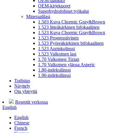
OEM-laatikko
OEM-kirjekuoret
Superhydrofobiset työkalut
Mineraalilasi
1.503 Kuva Chormic Gray&Brown
1.523 litteäkärkinen bifokaalinen
1.523 Kuva Chormic Gray&Brown
1.523 Progressiivinen
1.523 Pyöreäkärkinen bifokaalinen
1.523 Aurinkolinssi
1.523 Valkoinen lasi
1.70 Valkoinen Tizian
1.70 Valkoinen yläosa Asperic
1.80-indeksilinssi
1.90-indeksilinssi
Todistus
Näyttely
Ota yhteyttä
Reseptit verkossa
English
English
Chinese
French