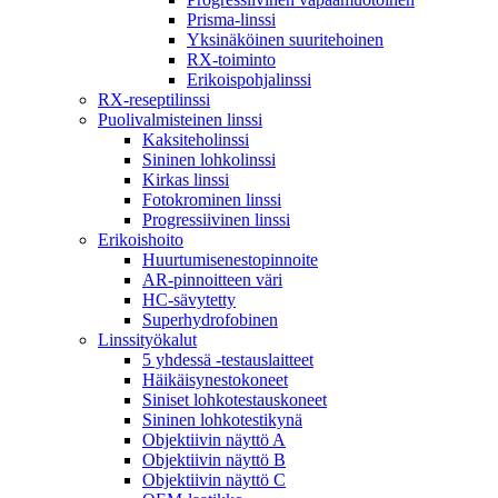
Prisma-linssi
Yksinäköinen suuritehoinen
RX-toiminto
Erikoispohjalinssi
RX-reseptilinssi
Puolivalmisteinen linssi
Kaksiteholinssi
Sininen lohkolinssi
Kirkas linssi
Fotokrominen linssi
Progressiivinen linssi
Erikoishoito
Huurtumisenestopinnoite
AR-pinnoitteen väri
HC-sävytetty
Superhydrofobinen
Linssityökalut
5 yhdessä -testauslaitteet
Häikäisynestokoneet
Siniset lohkotestauskoneet
Sininen lohkotestikynä
Objektiivin näyttö A
Objektiivin näyttö B
Objektiivin näyttö C