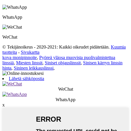
WhatsApp
WeChat
© Tekijänoikeus - 2020-2021: Kaikki oikeudet pidätetään.
Kuumia
tuotteita
-
Sivukartta
kova monipinnoite
,
Pyöreä yläosa muovista puolivalmistettua
linssiä
,
Miesten linssit
,
Siniset ohjauslinssit
,
Sinisen kärryn linssin
hinta
,
Sininen leikkauslinssi
,
Lähetä sähköpostia
WeChat
WhatsApp
x