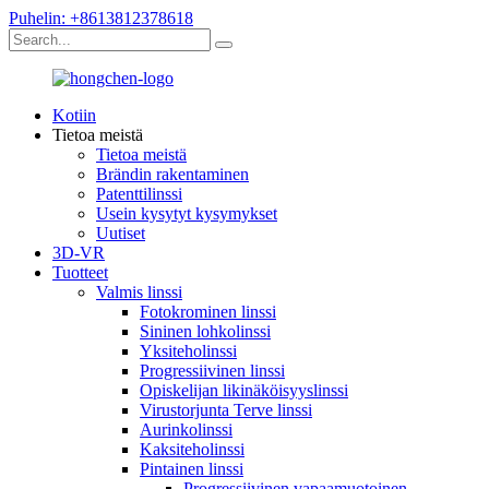
Puhelin: +8613812378618
Kotiin
Tietoa meistä
Tietoa meistä
Brändin rakentaminen
Patenttilinssi
Usein kysytyt kysymykset
Uutiset
3D-VR
Tuotteet
Valmis linssi
Fotokrominen linssi
Sininen lohkolinssi
Yksiteholinssi
Progressiivinen linssi
Opiskelijan likinäköisyyslinssi
Virustorjunta Terve linssi
Aurinkolinssi
Kaksiteholinssi
Pintainen linssi
Progressiivinen vapaamuotoinen