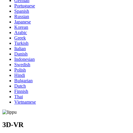
German
Portuguese
Spanish
Russian
Japanese
Korean
Arabic
Greek
Turkish
Italian
Danish
Indonesian
Swedish
Polish
Hindi
Bulgarian
Dutch
Finnish
Thai
Vietnamese
3D-VR