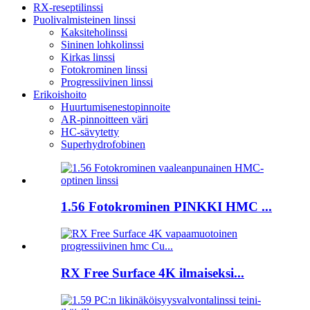
RX-reseptilinssi
Puolivalmisteinen linssi
Kaksiteholinssi
Sininen lohkolinssi
Kirkas linssi
Fotokrominen linssi
Progressiivinen linssi
Erikoishoito
Huurtumisenestopinnoite
AR-pinnoitteen väri
HC-sävytetty
Superhydrofobinen
1.56 Fotokrominen PINKKI HMC ...
RX Free Surface 4K ilmaiseksi...