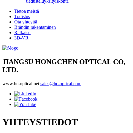
tiedustelu
yksityiskohta
Tietoa meistä
Todistus
Ota yhteyttä
Brändin rakentaminen
Ratkaisu
3D-VR
JIANGSU HONGCHEN OPTICAL CO,
LTD.
www.hc-optical.net
sales@hc-optical.com
YHTEYSTIEDOT