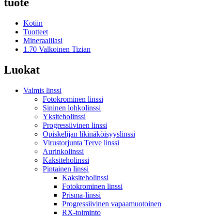
tuote
Kotiin
Tuotteet
Mineraalilasi
1.70 Valkoinen Tizian
Luokat
Valmis linssi
Fotokrominen linssi
Sininen lohkolinssi
Yksiteholinssi
Progressiivinen linssi
Opiskelijan likinäköisyyslinssi
Virustorjunta Terve linssi
Aurinkolinssi
Kaksiteholinssi
Pintainen linssi
Kaksiteholinssi
Fotokrominen linssi
Prisma-linssi
Progressiivinen vapaamuotoinen
RX-toiminto