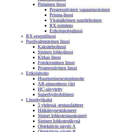
Pintainen linssi
Progressiivinen vapaamuotoinen
Prisma-linssi
Yksinäköinen suuritehoinen
RX-toiminto
Erikoispohjalinssi
RX-reseptilinssi
Puolivalmisteinen linssi
Kaksiteholinssi
Sininen lohkolinssi
Kirkas linssi
Fotokrominen linssi
Progressiivinen linssi
Erikoishoito
Huurtumisenestopinnoite
AR-pinnoitteen väri
HC-sävytetty
Superhydrofobinen
Linssityökalut
5 yhdessä -testauslaitteet
Häikäisynestokoneet
Siniset lohkotestauskoneet
Sininen lohkotestikynä
Objektiivin näyttö A
Objektiivin näyttö B