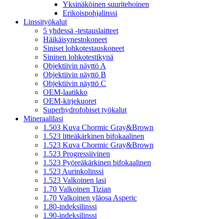
Yksinäköinen suuritehoinen
Erikoispohjalinssi
Linssityökalut
5 yhdessä -testauslaitteet
Häikäisynestokoneet
Siniset lohkotestauskoneet
Sininen lohkotestikynä
Objektiivin näyttö A
Objektiivin näyttö B
Objektiivin näyttö C
OEM-laatikko
OEM-kirjekuoret
Superhydrofobiset työkalut
Mineraalilasi
1.503 Kuva Chormic Gray&Brown
1.523 litteäkärkinen bifokaalinen
1.523 Kuva Chormic Gray&Brown
1.523 Progressiivinen
1.523 Pyöreäkärkinen bifokaalinen
1.523 Aurinkolinssi
1.523 Valkoinen lasi
1.70 Valkoinen Tizian
1.70 Valkoinen yläosa Asperic
1.80-indeksilinssi
1.90-indeksilinssi