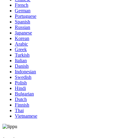
French
German
Portuguese
Spanish
Russian
Japanese
Korean
Arabic
Greek
Turkish
Italian
Danish
Indonesian
Swedish
Polish
Hindi
Bulgarian
Dutch
Finnish
Thai
Vietnamese