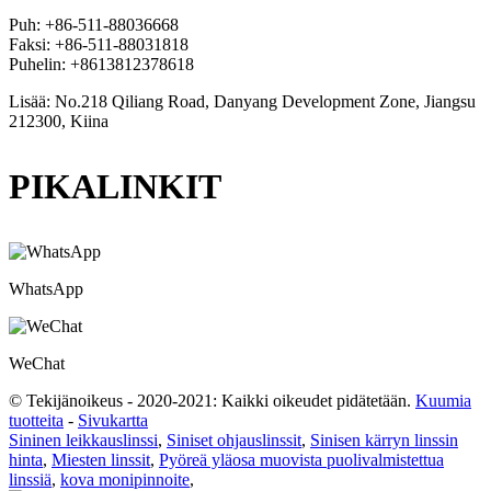
Puh: +86-511-88036668
Faksi: +86-511-88031818
Puhelin: +8613812378618
Lisää: No.218 Qiliang Road, Danyang Development Zone, Jiangsu
212300, Kiina
PIKALINKIT
WhatsApp
WeChat
© Tekijänoikeus - 2020-2021: Kaikki oikeudet pidätetään.
Kuumia
tuotteita
-
Sivukartta
Sininen leikkauslinssi
,
Siniset ohjauslinssit
,
Sinisen kärryn linssin
hinta
,
Miesten linssit
,
Pyöreä yläosa muovista puolivalmistettua
linssiä
,
kova monipinnoite
,