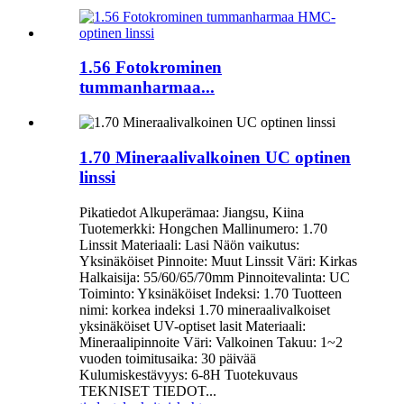
1.56 Fotokrominen
tummanharmaa...
1.70 Mineraalivalkoinen UC optinen
linssi
Pikatiedot Alkuperämaa: Jiangsu, Kiina
Tuotemerkki: Hongchen Mallinumero: 1.70
Linssit Materiaali: Lasi Näön vaikutus:
Yksinäköiset Pinnoite: Muut Linssit Väri: Kirkas
Halkaisija: 55/60/65/70mm Pinnoitevalinta: UC
Toiminto: Yksinäköiset Indeksi: 1.70 Tuotteen
nimi: korkea indeksi 1.70 mineraalivalkoiset
yksinäköiset UV-optiset lasit Materiaali:
Mineraalipinnoite Väri: Valkoinen Takuu: 1~2
vuoden toimitusaika: 30 päivää
Kulumiskestävyys: 6-8H Tuotekuvaus
TEKNISET TIEDOT...