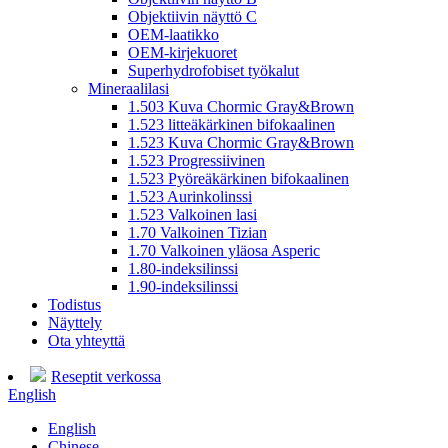
Objektiivin näyttö C
OEM-laatikko
OEM-kirjekuoret
Superhydrofobiset työkalut
Mineraalilasi
1.503 Kuva Chormic Gray&Brown
1.523 litteäkärkinen bifokaalinen
1.523 Kuva Chormic Gray&Brown
1.523 Progressiivinen
1.523 Pyöreäkärkinen bifokaalinen
1.523 Aurinkolinssi
1.523 Valkoinen lasi
1.70 Valkoinen Tizian
1.70 Valkoinen yläosa Asperic
1.80-indeksilinssi
1.90-indeksilinssi
Todistus
Näyttely
Ota yhteyttä
Reseptit verkossa
English
English
Chinese