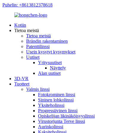
Puhelin: +8613812378618
Kotiin
Tietoa meistä
Tietoa meistä
Brändin rakentaminen
Patenttilinssi
Usein kysytyt kysymykset
Uutiset
Yritysuutiset
Näyttely
Alan uutiset
3D-VR
Tuotteet
Valmis linssi
Fotokrominen linssi
Sininen lohkolinssi
Yksiteholinssi
Progressiivinen linssi
Opiskelijan likinäköisyyslinssi
Virustorjunta Terve linssi
Aurinkolinssi
Kaksiteholinssi