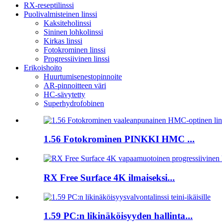
RX-reseptilinssi
Puolivalmisteinen linssi
Kaksiteholinssi
Sininen lohkolinssi
Kirkas linssi
Fotokrominen linssi
Progressiivinen linssi
Erikoishoito
Huurtumisenestopinnoite
AR-pinnoitteen väri
HC-sävytetty
Superhydrofobinen
1.56 Fotokrominen PINKKI HMC ...
RX Free Surface 4K ilmaiseksi...
1.59 PC:n likinäköisyyden hallinta...