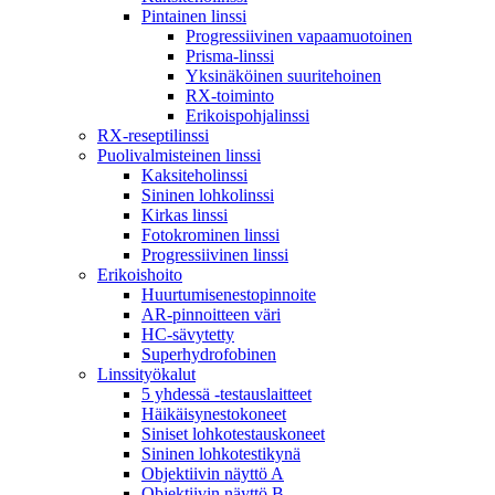
Pintainen linssi
Progressiivinen vapaamuotoinen
Prisma-linssi
Yksinäköinen suuritehoinen
RX-toiminto
Erikoispohjalinssi
RX-reseptilinssi
Puolivalmisteinen linssi
Kaksiteholinssi
Sininen lohkolinssi
Kirkas linssi
Fotokrominen linssi
Progressiivinen linssi
Erikoishoito
Huurtumisenestopinnoite
AR-pinnoitteen väri
HC-sävytetty
Superhydrofobinen
Linssityökalut
5 yhdessä -testauslaitteet
Häikäisynestokoneet
Siniset lohkotestauskoneet
Sininen lohkotestikynä
Objektiivin näyttö A
Objektiivin näyttö B