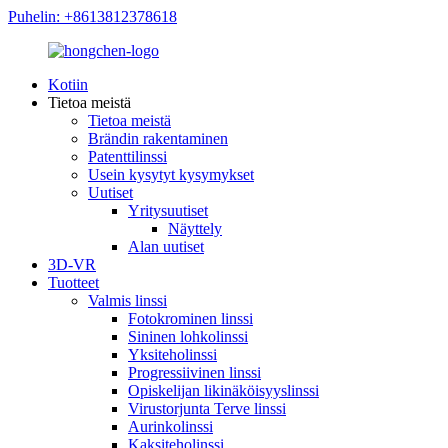
Puhelin: +8613812378618
Kotiin
Tietoa meistä
Tietoa meistä
Brändin rakentaminen
Patenttilinssi
Usein kysytyt kysymykset
Uutiset
Yritysuutiset
Näyttely
Alan uutiset
3D-VR
Tuotteet
Valmis linssi
Fotokrominen linssi
Sininen lohkolinssi
Yksiteholinssi
Progressiivinen linssi
Opiskelijan likinäköisyyslinssi
Virustorjunta Terve linssi
Aurinkolinssi
Kaksiteholinssi