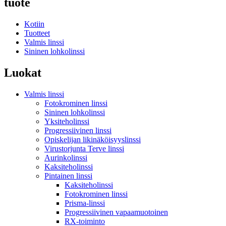
tuote
Kotiin
Tuotteet
Valmis linssi
Sininen lohkolinssi
Luokat
Valmis linssi
Fotokrominen linssi
Sininen lohkolinssi
Yksiteholinssi
Progressiivinen linssi
Opiskelijan likinäköisyyslinssi
Virustorjunta Terve linssi
Aurinkolinssi
Kaksiteholinssi
Pintainen linssi
Kaksiteholinssi
Fotokrominen linssi
Prisma-linssi
Progressiivinen vapaamuotoinen
RX-toiminto