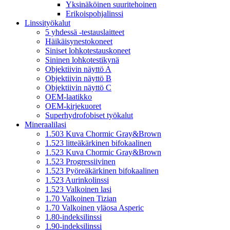
Yksinäköinen suuritehoinen
Erikoispohjalinssi
Linssityökalut
5 yhdessä -testauslaitteet
Häikäisynestokoneet
Siniset lohkotestauskoneet
Sininen lohkotestikynä
Objektiivin näyttö A
Objektiivin näyttö B
Objektiivin näyttö C
OEM-laatikko
OEM-kirjekuoret
Superhydrofobiset työkalut
Mineraalilasi
1.503 Kuva Chormic Gray&Brown
1.523 litteäkärkinen bifokaalinen
1.523 Kuva Chormic Gray&Brown
1.523 Progressiivinen
1.523 Pyöreäkärkinen bifokaalinen
1.523 Aurinkolinssi
1.523 Valkoinen lasi
1.70 Valkoinen Tizian
1.70 Valkoinen yläosa Asperic
1.80-indeksilinssi
1.90-indeksilinssi