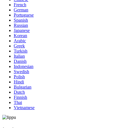
French
German
Portuguese
Spanish
Russian
Japanese
Korean
Arabic
Greek
Turkish
Italian
Danish
Indonesian
Swedish
Polish
Hindi
Bulgarian
Dutch
Finnish
Thai
Vietnamese