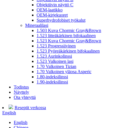
Objektiivin näyttö C
OEM-laatikko
OEM-kirjekuoret
Superhydrofobiset työkalut
Mineraalilasi
1.503 Kuva Chormic Gray&Brown
1.523 litteäkärkinen bifokaalinen
1.523 Kuva Chormic Gray&Brown
1.523 Progressiivinen
1.523 Pyöreäkärkinen bifokaalinen
1.523 Aurinkolinssi
1.523 Valkoinen lasi
1.70 Valkoinen Tizian
1.70 Valkoinen yläosa Asperic
1.80-indeksilinssi
1.90-indeksilinssi
Todistus
Näyttely
Ota yhteyttä
Reseptit verkossa
English
English
Chinese