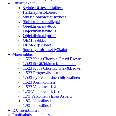
Linssityökalut
5 yhdessä -testauslaitteet
Häikäisynestokoneet
Siniset lohkotestauskoneet
Sininen lohkotestikynä
Objektiivin näyttö A
Objektiivin näyttö B
Objektiivin näyttö C
OEM-laatikko
OEM-kirjekuoret
Superhydrofobiset työkalut
Mineraalilasi
1.503 Kuva Chormic Gray&Brown
1.523 litteäkärkinen bifokaalinen
1.523 Kuva Chormic Gray&Brown
1.523 Progressiivinen
1.523 Pyöreäkärkinen bifokaalinen
1.523 Aurinkolinssi
1.523 Valkoinen lasi
1.70 Valkoinen Tizian
1.70 Valkoinen yläosa Asperic
1.80-indeksilinssi
1.90-indeksilinssi
RX-reseptilinssi
Puolivalmisteinen linssi