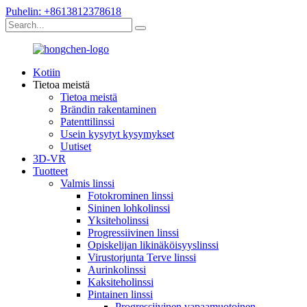
Puhelin: +8613812378618
Kotiin
Tietoa meistä
Tietoa meistä
Brändin rakentaminen
Patenttilinssi
Usein kysytyt kysymykset
Uutiset
3D-VR
Tuotteet
Valmis linssi
Fotokrominen linssi
Sininen lohkolinssi
Yksiteholinssi
Progressiivinen linssi
Opiskelijan likinäköisyyslinssi
Virustorjunta Terve linssi
Aurinkolinssi
Kaksiteholinssi
Pintainen linssi
Progressiivinen vapaamuotoinen