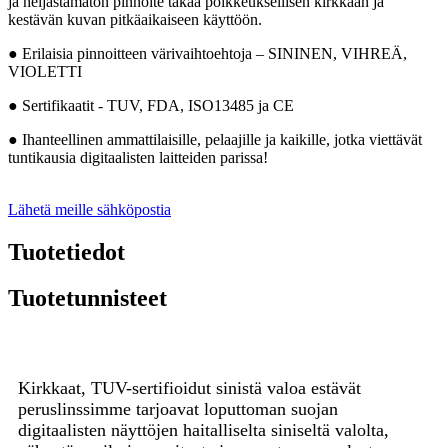
ja heijastamaton pinnoite takaa poikkeuksellisen kirkkaan ja
kestävän kuvan pitkäaikaiseen käyttöön.
● Erilaisia ​​pinnoitteen värivaihtoehtoja – SININEN, VIHREÄ,
VIOLETTI
● Sertifikaatit - TUV, FDA, ISO13485 ja CE
● Ihanteellinen ammattilaisille, pelaajille ja kaikille, jotka viettävät
tuntikausia digitaalisten laitteiden parissa!
Lähetä meille sähköpostia
Tuotetiedot
Tuotetunnisteet
Kirkkaat, TUV-sertifioidut sinistä valoa estävät
peruslinssimme tarjoavat loputtoman suojan
digitaalisten näyttöjen haitalliselta siniseltä valolta,