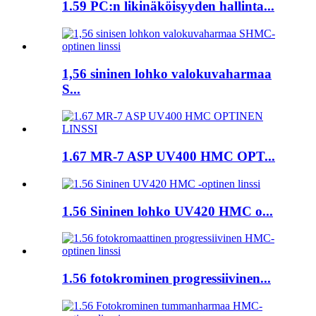
1.59 PC:n likinäköisyyden hallinta...
1,56 sininen lohko valokuvaharmaa
S...
1.67 MR-7 ASP UV400 HMC OPT...
1.56 Sininen lohko UV420 HMC o...
1.56 fotokrominen progressiivinen...