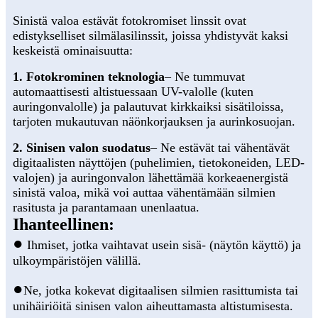
Sinistä valoa estävät fotokromiset linssit ovat
edistykselliset silmälasilinssit, joissa yhdistyvät kaksi
keskeistä ominaisuutta:
1. Fotokrominen teknologia
– Ne tummuvat
automaattisesti altistuessaan UV-valolle (kuten
auringonvalolle) ja palautuvat kirkkaiksi sisätiloissa,
tarjoten mukautuvan näönkorjauksen ja aurinkosuojan.
2. Sinisen valon suodatus
– Ne estävät tai vähentävät
digitaalisten näyttöjen (puhelimien, tietokoneiden, LED-
valojen) ja auringonvalon lähettämää korkeaenergistä
sinistä valoa, mikä voi auttaa vähentämään silmien
rasitusta ja parantamaan unenlaatua.
Ihanteellinen:
●
Ihmiset, jotka vaihtavat usein sisä- (näytön käyttö) ja
ulkoympäristöjen välillä.
●
Ne, jotka kokevat digitaalisen silmien rasittumista tai
unihäiriöitä sinisen valon aiheuttamasta altistumisesta.