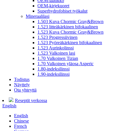
OEM-laatikko
OEM-kirjekuoret
Superhydrofobiset työkalut
Mineraalilasi
1.503 Kuva Chormic Gray&Brown
1.523 litteäkärkinen bifokaalinen
1.523 Kuva Chormic Gray&Brown
1.523 Progressiivinen
1.523 Pyöreäkärkinen bifokaalinen
1.523 Aurinkolinssi
1.523 Valkoinen lasi
1.70 Valkoinen Tizian
1.70 Valkoinen yläosa Asperic
1.80-indeksilinssi
1.90-indeksilinssi
Todistus
Näyttely
Ota yhteyttä
Reseptit verkossa
English
English
Chinese
French