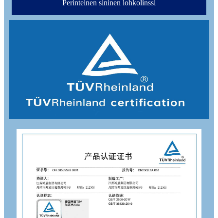
Perinteinen sininen lohkolinssi