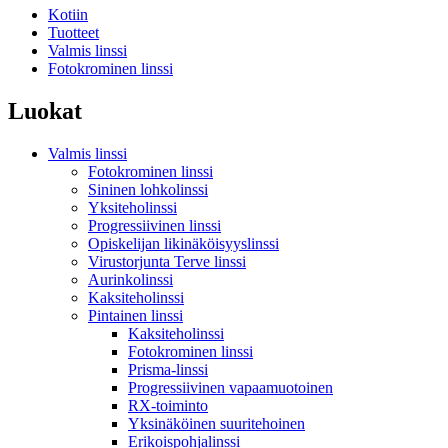
Kotiin
Tuotteet
Valmis linssi
Fotokrominen linssi
Luokat
Valmis linssi
Fotokrominen linssi
Sininen lohkolinssi
Yksiteholinssi
Progressiivinen linssi
Opiskelijan likinäköisyyslinssi
Virustorjunta Terve linssi
Aurinkolinssi
Kaksiteholinssi
Pintainen linssi
Kaksiteholinssi
Fotokrominen linssi
Prisma-linssi
Progressiivinen vapaamuotoinen
RX-toiminto
Yksinäköinen suuritehoinen
Erikoispohjalinssi