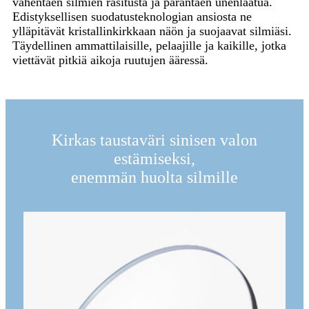
vähentäen silmien rasitusta ja parantaen unenlaatua.
Edistyksellisen suodatusteknologian ansiosta ne
ylläpitävät kristallinkirkkaan näön ja suojaavat silmiäsi.
Täydellinen ammattilaisille, pelaajille ja kaikille, jotka
viettävät pitkiä aikoja ruutujen ääressä.
Kirkas taustaväri sinisen valon
estämiseksi,
enemmän huolta silmille