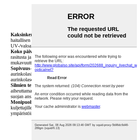
Kaksinkertainen suojaus
– Estää näytöiltä tulevan
haitallisen sinisen valon ja mukautuu samalla
UV-/valoaltistukseen (tummentuu ulkona, kirkastuu sisällä).
Koko päivän mukavuutta
– Vähentää digitaalista silmien
rasitusta ja heijastuksia, mikä parantaa visuaalista
mukavuutta vaihtelevissa valaistusolosuhteissa.
Sopivuus
– Yhdistää sinisen valon suodatuksen ja
aurinkolasitoiminnot samassa linssissä, joten useita
aurinkolaseja ei tarvita.
Silmien terveyden tuki
– Minimoi sinisen valon
aiheuttamaa väsymystä ja mahdollisia unihäiriöitä UV-
suojan ansiosta.
Monipuolisuus
– Ihanteellinen digitaalisille käyttäjille,
kuljettajille ja ulkoilun harrastajille, jotka siirtyvät usein eri
ympäristöistä toiseen.