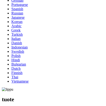
German
Portuguese
Spanish
Russian
Japanese
Korean
Arabic
Greek
Turkish
Italian
Danish
Indonesian
Swedish
Polish
Hindi
Bulgarian
Dutch
Finnish
Thai
Vietnamese
tuote