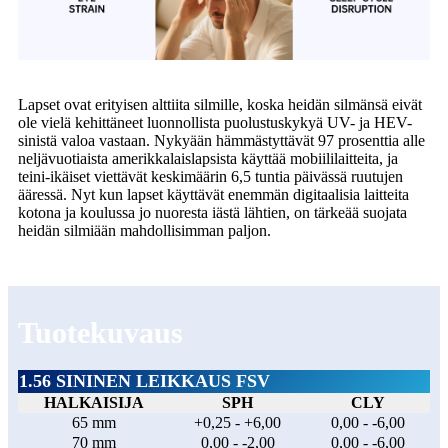
Lapset ovat erityisen alttiita silmille, koska heidän silmänsä eivät
ole vielä kehittäneet luonnollista puolustuskykyä UV- ja HEV-
sinistä valoa vastaan. Nykyään hämmästyttävät 97 prosenttia alle
neljävuotiaista amerikkalaislapsista käyttää mobiililaitteita, ja
teini-ikäiset viettävät keskimäärin 6,5 tuntia päivässä ruutujen
ääressä. Nyt kun lapset käyttävät enemmän digitaalisia laitteita
kotona ja koulussa jo nuoresta iästä lähtien, on tärkeää suojata
heidän silmiään mahdollisimman paljon.
Tuotekuvaus
1.56 SININEN LEIKKAUS FSV
HALKAISIJA
SPH
CLY
65 mm
+0,25 - +6,00
0,00 - -6,00
70 mm
0,00 - -2,00
0,00 - -6,00