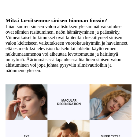
Miksi tarvitsemme sinisen hionnan linssin?
Liian suuren sinisen valon altistuksen yleisimmät vaikutukset
ovat silmien rasittuminen, näön hämärtyminen ja päänsärky.
Viimeaikaiset tutkimukset ovat kuitenkin keskittyneet sinisen
valon kielteiseen vaikutukseen vuorokausirytmiin ja havainneet,
että esimerkiksi television katselu tai tabletin käyttö ennen
nukkumaanmenoa voi aiheuttaa levottomuutta ja häiriintyä
unirytmiä. Äärimmäisissä tapauksissa liiallinen sinisen valon
altistuminen voi jopa johtaa pysyviin silmävaurioihin ja
näönmenetykseen.