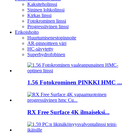
Kaksiteholinssi
Sininen lohkolinssi
Kirkas linssi
Fotokrominen linssi
Progressiivinen linssi
Erikoishoito
Huurtumisenestopinnoite
AR-pinnoitteen väri
HC-sävytetty
Superhydrofobinen
1.56 Fotokrominen PINKKI HMC ...
RX Free Surface 4K ilmaiseksi...