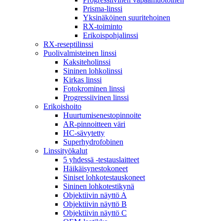
Prisma-linssi
Yksinäköinen suuritehoinen
RX-toiminto
Erikoispohjalinssi
RX-reseptilinssi
Puolivalmisteinen linssi
Kaksiteholinssi
Sininen lohkolinssi
Kirkas linssi
Fotokrominen linssi
Progressiivinen linssi
Erikoishoito
Huurtumisenestopinnoite
AR-pinnoitteen väri
HC-sävytetty
Superhydrofobinen
Linssityökalut
5 yhdessä -testauslaitteet
Häikäisynestokoneet
Siniset lohkotestauskoneet
Sininen lohkotestikynä
Objektiivin näyttö A
Objektiivin näyttö B
Objektiivin näyttö C