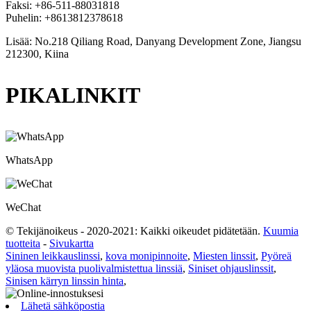
Faksi: +86-511-88031818
Puhelin: +8613812378618
Lisää: No.218 Qiliang Road, Danyang Development Zone, Jiangsu
212300, Kiina
PIKALINKIT
WhatsApp
WeChat
© Tekijänoikeus - 2020-2021: Kaikki oikeudet pidätetään.
Kuumia
tuotteita
-
Sivukartta
Sininen leikkauslinssi
,
kova monipinnoite
,
Miesten linssit
,
Pyöreä
yläosa muovista puolivalmistettua linssiä
,
Siniset ohjauslinssit
,
Sinisen kärryn linssin hinta
,
Lähetä sähköpostia