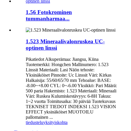
1.56 Fotokrominen
tummanharmaa...
1.523 Mineraalivalonruskea UC-
optinen linssi
Pikatiedot Alkuperämaa: Jiangsu, Kiina
Tuotemerkki: Hongchen Mallinumero: 1.523
Linssit Materiaali: Lasi Näön tehoste:
Yksinäköiset Pinnoite: Uc Linssit Väri: Kirkas
Halkaisija: 55/60/65/70 mm Tehoalue: BASE:
-8.00~+8.00 CYL: 0~-6.00 Yksikkö: Pari Määrä:
500 paria Hakemisto: 1.523 Materiaali: Mineraali
Väri: Ruskea Kulumiskestävyys: 6-8H Takuu:
1~2 vuotta Toimitusaika: 30 päivää Tuotekuvaus
TEKNISET TIEDOT INDEKSI 1.523 VISION
EFFECT yksinäköiset MUOTOILU
pallomainen ...
tiedustelu
yksityiskohta