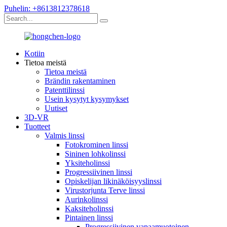
Puhelin: +8613812378618
Kotiin
Tietoa meistä
Tietoa meistä
Brändin rakentaminen
Patenttilinssi
Usein kysytyt kysymykset
Uutiset
3D-VR
Tuotteet
Valmis linssi
Fotokrominen linssi
Sininen lohkolinssi
Yksiteholinssi
Progressiivinen linssi
Opiskelijan likinäköisyyslinssi
Virustorjunta Terve linssi
Aurinkolinssi
Kaksiteholinssi
Pintainen linssi
Progressiivinen vapaamuotoinen