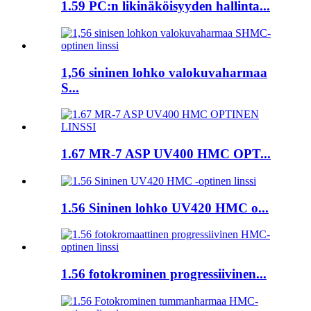
1.59 PC:n likinäköisyyden hallinta...
1,56 sininen lohko valokuvaharmaa
S...
1.67 MR-7 ASP UV400 HMC OPT...
1.56 Sininen lohko UV420 HMC o...
1.56 fotokrominen progressiivinen...