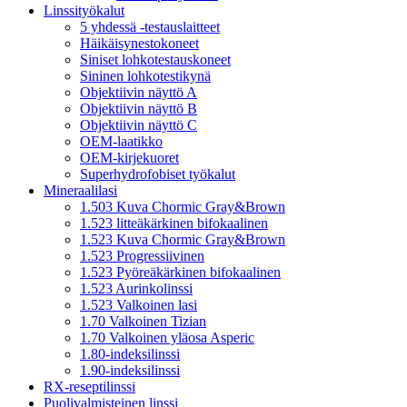
Linssityökalut
5 yhdessä -testauslaitteet
Häikäisynestokoneet
Siniset lohkotestauskoneet
Sininen lohkotestikynä
Objektiivin näyttö A
Objektiivin näyttö B
Objektiivin näyttö C
OEM-laatikko
OEM-kirjekuoret
Superhydrofobiset työkalut
Mineraalilasi
1.503 Kuva Chormic Gray&Brown
1.523 litteäkärkinen bifokaalinen
1.523 Kuva Chormic Gray&Brown
1.523 Progressiivinen
1.523 Pyöreäkärkinen bifokaalinen
1.523 Aurinkolinssi
1.523 Valkoinen lasi
1.70 Valkoinen Tizian
1.70 Valkoinen yläosa Asperic
1.80-indeksilinssi
1.90-indeksilinssi
RX-reseptilinssi
Puolivalmisteinen linssi