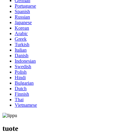
German
Portuguese
Spanish
Russian
Japanese
Korean
Arabic
Greek
Turkish
Italian
Danish
Indonesian
Swedish
Polish
Hindi
Bulgarian
Dutch
Finnish
Thai
Vietnamese
tuote