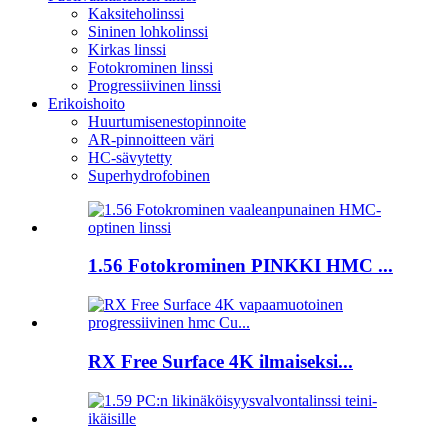
Kaksiteholinssi
Sininen lohkolinssi
Kirkas linssi
Fotokrominen linssi
Progressiivinen linssi
Erikoishoito
Huurtumisenestopinnoite
AR-pinnoitteen väri
HC-sävytetty
Superhydrofobinen
1.56 Fotokrominen PINKKI HMC ...
RX Free Surface 4K ilmaiseksi...