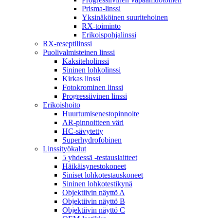
Prisma-linssi
Yksinäköinen suuritehoinen
RX-toiminto
Erikoispohjalinssi
RX-reseptilinssi
Puolivalmisteinen linssi
Kaksiteholinssi
Sininen lohkolinssi
Kirkas linssi
Fotokrominen linssi
Progressiivinen linssi
Erikoishoito
Huurtumisenestopinnoite
AR-pinnoitteen väri
HC-sävytetty
Superhydrofobinen
Linssityökalut
5 yhdessä -testauslaitteet
Häikäisynestokoneet
Siniset lohkotestauskoneet
Sininen lohkotestikynä
Objektiivin näyttö A
Objektiivin näyttö B
Objektiivin näyttö C