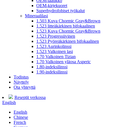
OEM-laatikko
OEM-kirjekuoret
Superhydrofobiset työkalut
Mineraalilasi
1.503 Kuva Chormic Gray&Brown
1.523 litteäkärkinen bifokaalinen
1.523 Kuva Chormic Gray&Brown
1.523 Progressiivinen
1.523 Pyöreäkärkinen bifokaalinen
1.523 Aurinkolinssi
1.523 Valkoinen lasi
1.70 Valkoinen Tizian
1.70 Valkoinen yläosa Asperic
1.80-indeksilinssi
1.90-indeksilinssi
Todistus
Näyttely
Ota yhteyttä
Reseptit verkossa
English
English
Chinese
French