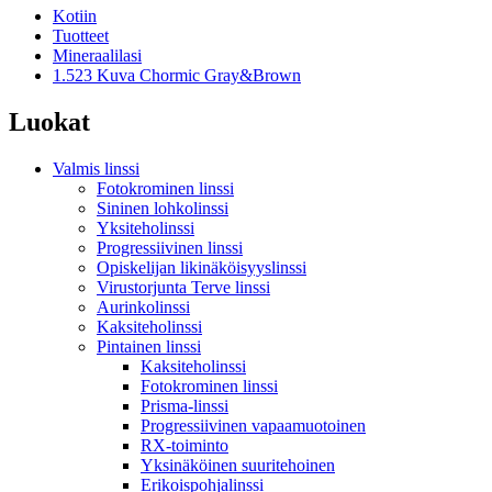
Kotiin
Tuotteet
Mineraalilasi
1.523 Kuva Chormic Gray&Brown
Luokat
Valmis linssi
Fotokrominen linssi
Sininen lohkolinssi
Yksiteholinssi
Progressiivinen linssi
Opiskelijan likinäköisyyslinssi
Virustorjunta Terve linssi
Aurinkolinssi
Kaksiteholinssi
Pintainen linssi
Kaksiteholinssi
Fotokrominen linssi
Prisma-linssi
Progressiivinen vapaamuotoinen
RX-toiminto
Yksinäköinen suuritehoinen
Erikoispohjalinssi