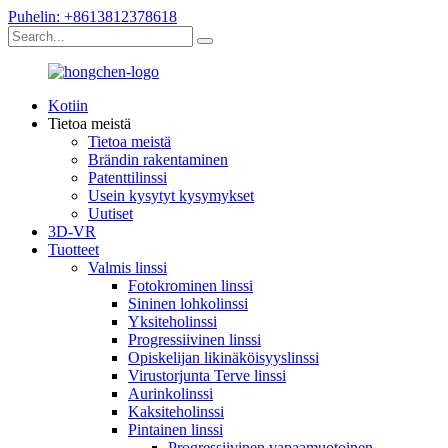
Puhelin: +8613812378618
Kotiin
Tietoa meistä
Tietoa meistä
Brändin rakentaminen
Patenttilinssi
Usein kysytyt kysymykset
Uutiset
3D-VR
Tuotteet
Valmis linssi
Fotokrominen linssi
Sininen lohkolinssi
Yksiteholinssi
Progressiivinen linssi
Opiskelijan likinäköisyyslinssi
Virustorjunta Terve linssi
Aurinkolinssi
Kaksiteholinssi
Pintainen linssi
Progressiivinen vapaamuotoinen