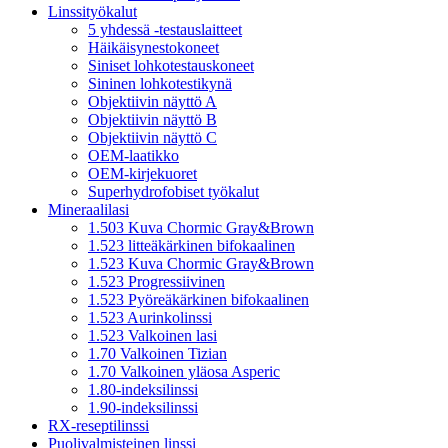
Linssityökalut
5 yhdessä -testauslaitteet
Häikäisynestokoneet
Siniset lohkotestauskoneet
Sininen lohkotestikynä
Objektiivin näyttö A
Objektiivin näyttö B
Objektiivin näyttö C
OEM-laatikko
OEM-kirjekuoret
Superhydrofobiset työkalut
Mineraalilasi
1.503 Kuva Chormic Gray&Brown
1.523 litteäkärkinen bifokaalinen
1.523 Kuva Chormic Gray&Brown
1.523 Progressiivinen
1.523 Pyöreäkärkinen bifokaalinen
1.523 Aurinkolinssi
1.523 Valkoinen lasi
1.70 Valkoinen Tizian
1.70 Valkoinen yläosa Asperic
1.80-indeksilinssi
1.90-indeksilinssi
RX-reseptilinssi
Puolivalmisteinen linssi