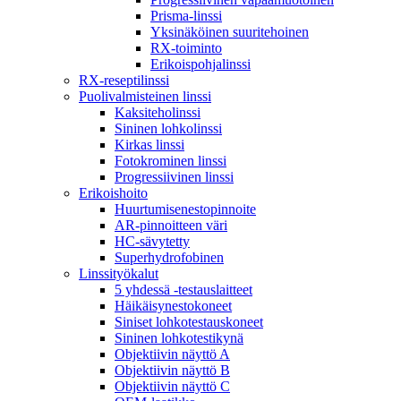
Prisma-linssi
Yksinäköinen suuritehoinen
RX-toiminto
Erikoispohjalinssi
RX-reseptilinssi
Puolivalmisteinen linssi
Kaksiteholinssi
Sininen lohkolinssi
Kirkas linssi
Fotokrominen linssi
Progressiivinen linssi
Erikoishoito
Huurtumisenestopinnoite
AR-pinnoitteen väri
HC-sävytetty
Superhydrofobinen
Linssityökalut
5 yhdessä -testauslaitteet
Häikäisynestokoneet
Siniset lohkotestauskoneet
Sininen lohkotestikynä
Objektiivin näyttö A
Objektiivin näyttö B
Objektiivin näyttö C