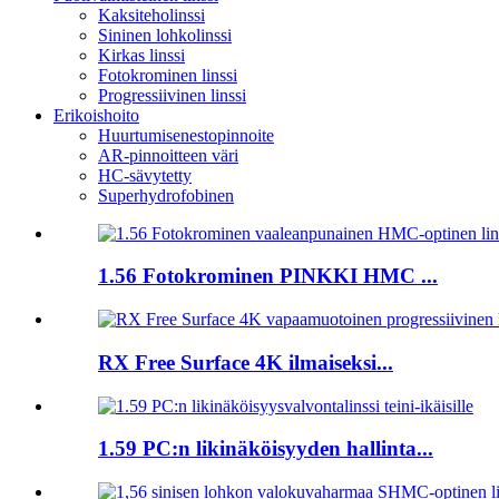
Kaksiteholinssi
Sininen lohkolinssi
Kirkas linssi
Fotokrominen linssi
Progressiivinen linssi
Erikoishoito
Huurtumisenestopinnoite
AR-pinnoitteen väri
HC-sävytetty
Superhydrofobinen
1.56 Fotokrominen PINKKI HMC ...
RX Free Surface 4K ilmaiseksi...
1.59 PC:n likinäköisyyden hallinta...