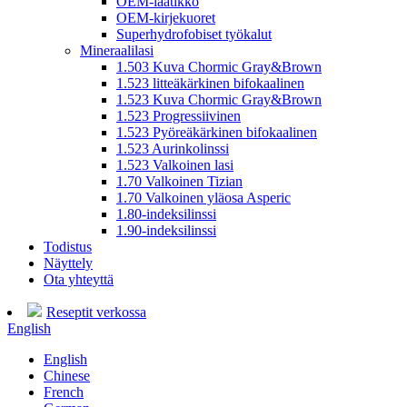
OEM-laatikko
OEM-kirjekuoret
Superhydrofobiset työkalut
Mineraalilasi
1.503 Kuva Chormic Gray&Brown
1.523 litteäkärkinen bifokaalinen
1.523 Kuva Chormic Gray&Brown
1.523 Progressiivinen
1.523 Pyöreäkärkinen bifokaalinen
1.523 Aurinkolinssi
1.523 Valkoinen lasi
1.70 Valkoinen Tizian
1.70 Valkoinen yläosa Asperic
1.80-indeksilinssi
1.90-indeksilinssi
Todistus
Näyttely
Ota yhteyttä
Reseptit verkossa
English
English
Chinese
French