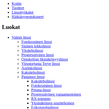
Kotiin
Tuotteet
Linssityökalut
Häikäisynestokoneet
Luokat
Valmis linssi
Fotokrominen linssi
Sininen lohkolinssi
Yksiteholinssi
Progressiivinen linssi
Opiskelijan likinäköisyyslinssi
Virustorjunta Terve linssi
Aurinkolinssi
Kaksiteholinssi
Pintainen linssi
Kaksiteholinssi
Fotokrominen linssi
Prisma-linssi
Progressiivinen vapaamuotoinen
RX-toiminto
Yksinäköinen suuritehoinen
Erikoispohjalinssi