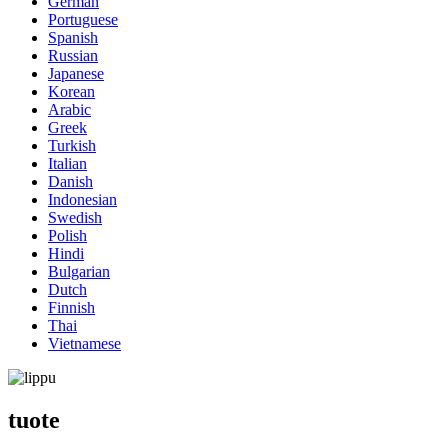
German
Portuguese
Spanish
Russian
Japanese
Korean
Arabic
Greek
Turkish
Italian
Danish
Indonesian
Swedish
Polish
Hindi
Bulgarian
Dutch
Finnish
Thai
Vietnamese
tuote