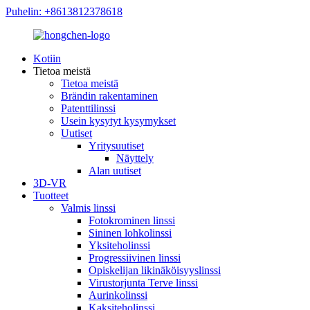
Puhelin: +8613812378618
Kotiin
Tietoa meistä
Tietoa meistä
Brändin rakentaminen
Patenttilinssi
Usein kysytyt kysymykset
Uutiset
Yritysuutiset
Näyttely
Alan uutiset
3D-VR
Tuotteet
Valmis linssi
Fotokrominen linssi
Sininen lohkolinssi
Yksiteholinssi
Progressiivinen linssi
Opiskelijan likinäköisyyslinssi
Virustorjunta Terve linssi
Aurinkolinssi
Kaksiteholinssi