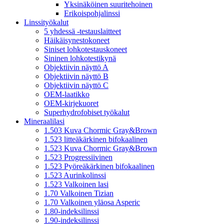
Yksinäköinen suuritehoinen
Erikoispohjalinssi
Linssityökalut
5 yhdessä -testauslaitteet
Häikäisynestokoneet
Siniset lohkotestauskoneet
Sininen lohkotestikynä
Objektiivin näyttö A
Objektiivin näyttö B
Objektiivin näyttö C
OEM-laatikko
OEM-kirjekuoret
Superhydrofobiset työkalut
Mineraalilasi
1.503 Kuva Chormic Gray&Brown
1.523 litteäkärkinen bifokaalinen
1.523 Kuva Chormic Gray&Brown
1.523 Progressiivinen
1.523 Pyöreäkärkinen bifokaalinen
1.523 Aurinkolinssi
1.523 Valkoinen lasi
1.70 Valkoinen Tizian
1.70 Valkoinen yläosa Asperic
1.80-indeksilinssi
1.90-indeksilinssi