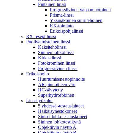
Pintainen linssi
Progressiivinen vapaamuotoinen
Prisma-linssi
Yksinäköinen suuritehoinen
RX-toiminto
Erikoispohjalinssi
RX-reseptilinssi
Puolivalmisteinen linssi
Kaksiteholinssi
Sininen lohkolinssi
Kirkas linssi
Fotokrominen linssi
Progressiivinen linssi
Erikoishoito
Huurtumisenestopinnoite
AR-pinnoitteen väri
HC-sävytetty
Superhydrofobinen
Linssityökalut
5 yhdessä -testauslaitteet
Häikäisynestokoneet
Siniset lohkotestauskoneet
Sininen lohkotestikynä
Objektiivin näyttö A
Objektiivin näyttö B