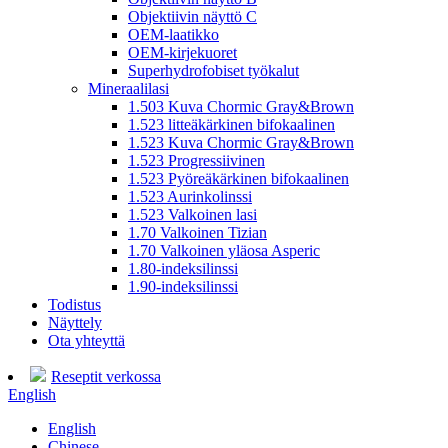
Objektiivin näyttö C
OEM-laatikko
OEM-kirjekuoret
Superhydrofobiset työkalut
Mineraalilasi
1.503 Kuva Chormic Gray&Brown
1.523 litteäkärkinen bifokaalinen
1.523 Kuva Chormic Gray&Brown
1.523 Progressiivinen
1.523 Pyöreäkärkinen bifokaalinen
1.523 Aurinkolinssi
1.523 Valkoinen lasi
1.70 Valkoinen Tizian
1.70 Valkoinen yläosa Asperic
1.80-indeksilinssi
1.90-indeksilinssi
Todistus
Näyttely
Ota yhteyttä
Reseptit verkossa
English
English
Chinese