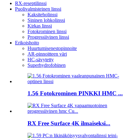
RX-reseptilinssi
Puolivalmisteinen linssi
Kaksiteholinssi
Sininen lohkolinssi
Kirkas linssi
Fotokrominen linssi
Progressiivinen linssi
Erikoishoito
Huurtumisenestopinnoite
AR-pinnoitteen väri
HC-sävytetty
Superhydrofobinen
1.56 Fotokrominen PINKKI HMC ...
RX Free Surface 4K ilmaiseksi...