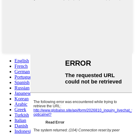
English
French
German
Portuguese
Spanish
Russian
Japanese
Korean
Arabic
Greek
Turkish
Italian
Danish
Indonesian