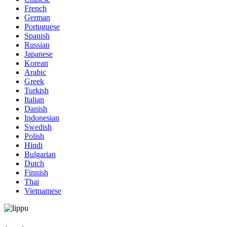
French
German
Portuguese
Spanish
Russian
Japanese
Korean
Arabic
Greek
Turkish
Italian
Danish
Indonesian
Swedish
Polish
Hindi
Bulgarian
Dutch
Finnish
Thai
Vietnamese