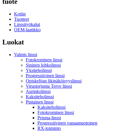
tuote
Kotiin
Tuotteet
Linssityökalut
OEM-laatikko
Luokat
Valmis linssi
Fotokrominen linssi
Sininen lohkolinssi
Yksiteholinssi
Progressiivinen linssi
Opiskelijan likinäköisyyslinssi
Virustorjunta Terve linssi
Aurinkolinssi
Kaksiteholinssi
Pintainen linssi
Kaksiteholinssi
Fotokrominen linssi
Prisma-linssi
Progressiivinen vapaamuotoinen
RX-toiminto