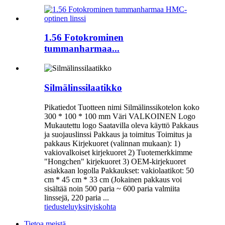
1.56 Fotokrominen
tummanharmaa...
Silmälinssilaatikko
Pikatiedot Tuotteen nimi Silmälinssikotelon koko
300 * 100 * 100 mm Väri VALKOINEN Logo
Mukautettu logo Saatavilla oleva käyttö Pakkaus
ja suojauslinssi Pakkaus ja toimitus Toimitus ja
pakkaus Kirjekuoret (valinnan mukaan): 1)
vakiovalkoiset kirjekuoret 2) Tuotemerkkimme
"Hongchen" kirjekuoret 3) OEM-kirjekuoret
asiakkaan logolla Pakkaukset: vakiolaatikot: 50
cm * 45 cm * 33 cm (Jokainen pakkaus voi
sisältää noin 500 paria ~ 600 paria valmiita
linssejä, 220 paria ...
tiedustelu
yksityiskohta
Tietoa meistä