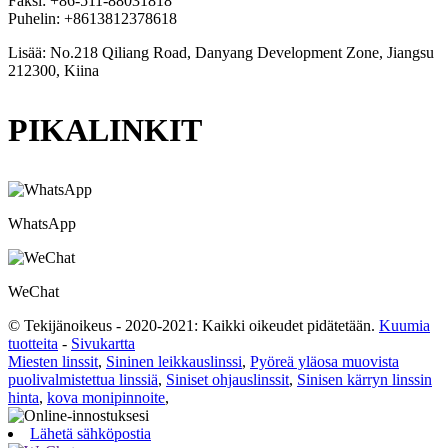
Faksi: +86-511-88031818
Puhelin: +8613812378618
Lisää: No.218 Qiliang Road, Danyang Development Zone, Jiangsu
212300, Kiina
PIKALINKIT
WhatsApp
WeChat
© Tekijänoikeus - 2020-2021: Kaikki oikeudet pidätetään.
Kuumia
tuotteita
-
Sivukartta
Miesten linssit
,
Sininen leikkauslinssi
,
Pyöreä yläosa muovista
puolivalmistettua linssiä
,
Siniset ohjauslinssit
,
Sinisen kärryn linssin
hinta
,
kova monipinnoite
,
Lähetä sähköpostia