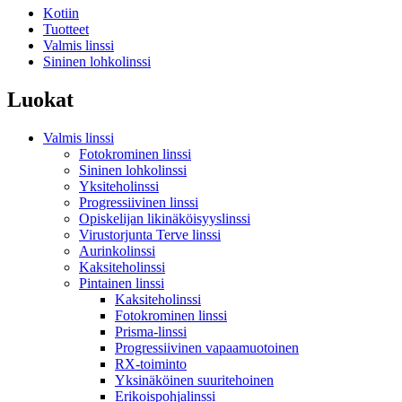
Kotiin
Tuotteet
Valmis linssi
Sininen lohkolinssi
Luokat
Valmis linssi
Fotokrominen linssi
Sininen lohkolinssi
Yksiteholinssi
Progressiivinen linssi
Opiskelijan likinäköisyyslinssi
Virustorjunta Terve linssi
Aurinkolinssi
Kaksiteholinssi
Pintainen linssi
Kaksiteholinssi
Fotokrominen linssi
Prisma-linssi
Progressiivinen vapaamuotoinen
RX-toiminto
Yksinäköinen suuritehoinen
Erikoispohjalinssi