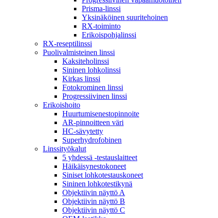
Prisma-linssi
Yksinäköinen suuritehoinen
RX-toiminto
Erikoispohjalinssi
RX-reseptilinssi
Puolivalmisteinen linssi
Kaksiteholinssi
Sininen lohkolinssi
Kirkas linssi
Fotokrominen linssi
Progressiivinen linssi
Erikoishoito
Huurtumisenestopinnoite
AR-pinnoitteen väri
HC-sävytetty
Superhydrofobinen
Linssityökalut
5 yhdessä -testauslaitteet
Häikäisynestokoneet
Siniset lohkotestauskoneet
Sininen lohkotestikynä
Objektiivin näyttö A
Objektiivin näyttö B
Objektiivin näyttö C