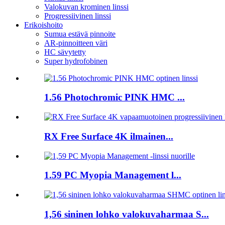
Valokuvan krominen linssi
Progressiivinen linssi
Erikoishoito
Sumua estävä pinnoite
AR-pinnoitteen väri
HC sävytetty
Super hydrofobinen
1.56 Photochromic PINK HMC ...
RX Free Surface 4K ilmainen...
1.59 PC Myopia Management l...
1,56 sininen lohko valokuvaharmaa S...