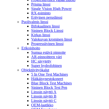
Prisma linssi
Single Vision High Power
RX-toiminto
Erityinen peruslinssi
Puolivalmis linssi
Bifokaalinen linssi
Sininen Block Linssi
Kirkas linssi
Valokuvan krominen linssi
Progressiivinen linssi
Erikoishoito
Sumua estävä pinnoite
AR-pinnoitteen väri
HC sävytetty
Super hydrofobinen
Objektiivityökalut
5 In One Test Machines
Häikäisynestokoneet
Blue Block Test Machines
Sininen Block Test Pen
Linssin näyttö A
Linssin näyttö B
Linssin näyttö C
OEM-laatikko