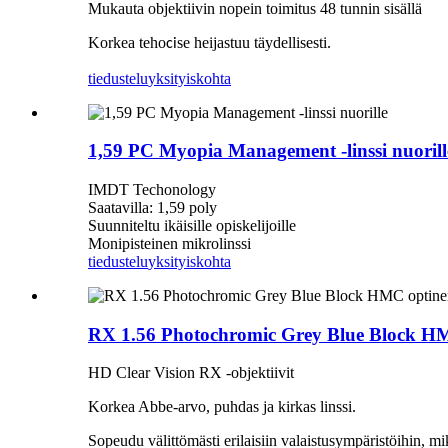
Mukauta objektiivin nopein toimitus 48 tunnin sisällä
Korkea teho
se heijastuu täydellisesti.
ci
tiedustelu
yksityiskohta
1,59 PC Myopia Management -linssi nuorill
IMDT Techonology
Saatavilla: 1,59 poly
Suunniteltu ikäisille opiskelijoille
Monipisteinen mikrolinssi
tiedustelu
yksityiskohta
RX 1.56 Photochromic Grey Blue Block HMC
HD Clear Vision RX -objektiivit
Korkea Abbe-arvo, puhdas ja kirkas linssi.
Sopeudu välittömästi erilaisiin valaistusympäristöihin,