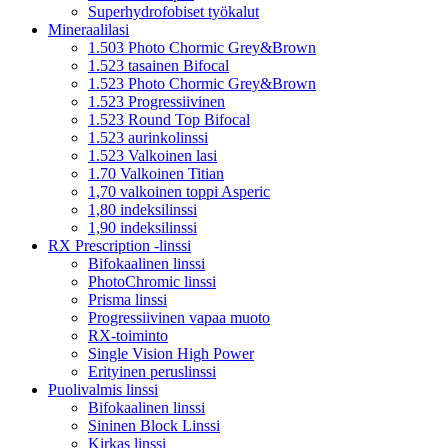
Superhydrofobiset työkalut
Mineraalilasi
1.503 Photo Chormic Grey&Brown
1.523 tasainen Bifocal
1.523 Photo Chormic Grey&Brown
1.523 Progressiivinen
1.523 Round Top Bifocal
1.523 aurinkolinssi
1.523 Valkoinen lasi
1.70 Valkoinen Titian
1,70 valkoinen toppi Asperic
1,80 indeksilinssi
1,90 indeksilinssi
RX Prescription -linssi
Bifokaalinen linssi
PhotoChromic linssi
Prisma linssi
Progressiivinen vapaa muoto
RX-toiminto
Single Vision High Power
Erityinen peruslinssi
Puolivalmis linssi
Bifokaalinen linssi
Sininen Block Linssi
Kirkas linssi