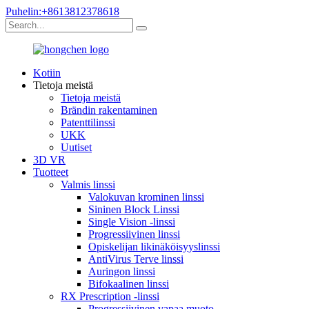
Puhelin:+8613812378618
Kotiin
Tietoja meistä
Tietoja meistä
Brändin rakentaminen
Patenttilinssi
UKK
Uutiset
3D VR
Tuotteet
Valmis linssi
Valokuvan krominen linssi
Sininen Block Linssi
Single Vision -linssi
Progressiivinen linssi
Opiskelijan likinäköisyyslinssi
AntiVirus Terve linssi
Auringon linssi
Bifokaalinen linssi
RX Prescription -linssi
Progressiivinen vapaa muoto