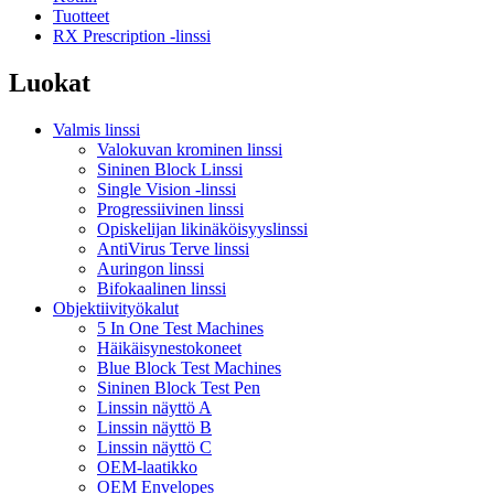
Tuotteet
RX Prescription -linssi
Luokat
Valmis linssi
Valokuvan krominen linssi
Sininen Block Linssi
Single Vision -linssi
Progressiivinen linssi
Opiskelijan likinäköisyyslinssi
AntiVirus Terve linssi
Auringon linssi
Bifokaalinen linssi
Objektiivityökalut
5 In One Test Machines
Häikäisynestokoneet
Blue Block Test Machines
Sininen Block Test Pen
Linssin näyttö A
Linssin näyttö B
Linssin näyttö C
OEM-laatikko
OEM Envelopes