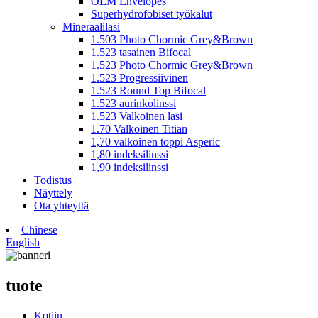
OEM Envelopes
Superhydrofobiset työkalut
Mineraalilasi
1.503 Photo Chormic Grey&Brown
1.523 tasainen Bifocal
1.523 Photo Chormic Grey&Brown
1.523 Progressiivinen
1.523 Round Top Bifocal
1.523 aurinkolinssi
1.523 Valkoinen lasi
1.70 Valkoinen Titian
1,70 valkoinen toppi Asperic
1,80 indeksilinssi
1,90 indeksilinssi
Todistus
Näyttely
Ota yhteyttä
Chinese
English
tuote
Kotiin