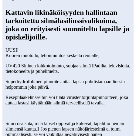
Kattavin likinäköisyyden hallintaan
tarkoitettu silmälasilinssivalikoima,
joka on erityisesti suunniteltu lapsille ja
opiskelijoille.
UUSI!
Kuoren muotoilu, tehonmuutos keskeltä reunalle,
UV420 Sininen lohkotoiminto, suojaa silmiä iPadilta, televisiolta,
tietokoneelta ja puhelimelta.
Superhydrofobinen pinnoite auttaa lapsia puhdistamaan linssin
helpommin joka päivä.
Reseptilääkelinsseihin voi tilata virustentorjuntapinnoitteen, joka
auttaa lastasi käyttämään silmiä terveellisellä tavalla.
Suuri osa siitä, mitä lapset oppivat ja kokevat, tapahtuu heidän
silmiensä kautta.1 Jos pienen lapsen näköjärjestelmä ei toimi
optimaalisesti, se voi vaikuttaa negatiivisesti hänen