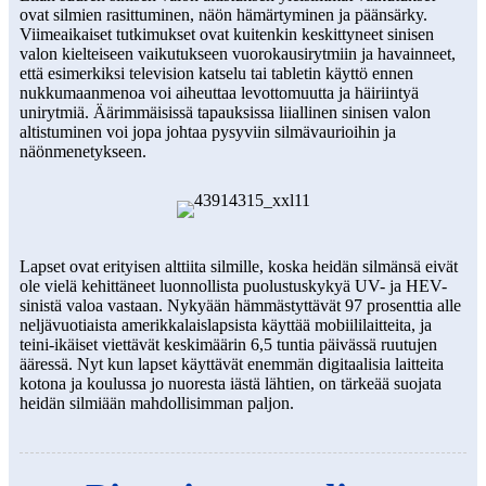
ovat silmien rasittuminen, näön hämärtyminen ja päänsärky.
Viimeaikaiset tutkimukset ovat kuitenkin keskittyneet sinisen
valon kielteiseen vaikutukseen vuorokausirytmiin ja havainneet,
että esimerkiksi television katselu tai tabletin käyttö ennen
nukkumaanmenoa voi aiheuttaa levottomuutta ja häiriintyä
unirytmiä. Äärimmäisissä tapauksissa liiallinen sinisen valon
altistuminen voi jopa johtaa pysyviin silmävaurioihin ja
näönmenetykseen.
Lapset ovat erityisen alttiita silmille, koska heidän silmänsä eivät
ole vielä kehittäneet luonnollista puolustuskykyä UV- ja HEV-
sinistä valoa vastaan. Nykyään hämmästyttävät 97 prosenttia alle
neljävuotiaista amerikkalaislapsista käyttää mobiililaitteita, ja
teini-ikäiset viettävät keskimäärin 6,5 tuntia päivässä ruutujen
ääressä. Nyt kun lapset käyttävät enemmän digitaalisia laitteita
kotona ja koulussa jo nuoresta iästä lähtien, on tärkeää suojata
heidän silmiään mahdollisimman paljon.