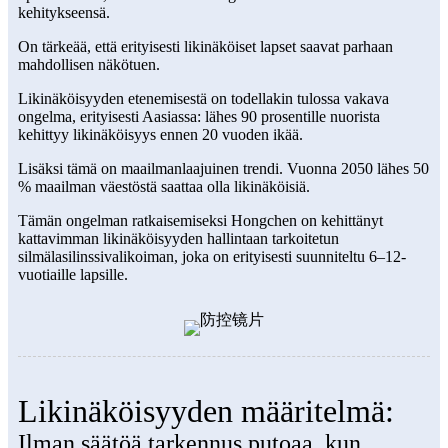
kehitykseensä.
On tärkeää, että erityisesti likinäköiset lapset saavat parhaan
mahdollisen näkötuen.
Likinäköisyyden etenemisestä on todellakin tulossa vakava
ongelma, erityisesti Aasiassa: lähes 90 prosentille nuorista
kehittyy likinäköisyys ennen 20 vuoden ikää.
Lisäksi tämä on maailmanlaajuinen trendi. Vuonna 2050 lähes 50
% maailman väestöstä saattaa olla likinäköisiä.
Tämän ongelman ratkaisemiseksi Hongchen on kehittänyt
kattavimman likinäköisyyden hallintaan tarkoitetun
silmälasilinssivalikoiman, joka on erityisesti suunniteltu 6–12-
vuotiaille lapsille.
Likinäköisyyden määritelmä:
Ilman säätöä tarkennus putoaa, kun