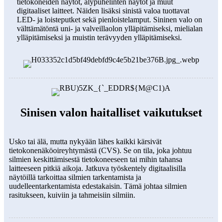
tietokoneiden näytöt, älypuhelinten näytöt ja muut
digitaaliset laitteet. Näiden lisäksi sinistä valoa tuottavat
LED- ja loisteputket sekä pienloistelamput. Sininen valo on
välttämätöntä uni- ja valveillaolon ylläpitämiseksi, mielialan
ylläpitämiseksi ja muistin terävyyden ylläpitämiseksi.
Sinisen valon haitalliset vaikutukset
Usko tai älä, mutta nykyään lähes kaikki kärsivät
tietokonenäköoireyhtymästä (CVS). Se on tila, joka johtuu
silmien keskittämisestä tietokoneeseen tai mihin tahansa
laitteeseen pitkiä aikoja. Jatkuva työskentely digitaalisilla
näytöillä tarkoittaa silmien tarkentamista ja
uudelleentarkentamista edestakaisin. Tämä johtaa silmien
rasitukseen, kuiviin ja tahmeisiin silmiin.