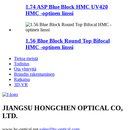
1.74 ASP Blue Block HMC UV420
HMC -optinen linssi
1.56 Blue Block Round Top Bifocal
HMC -optinen linssi
Tietoa meistä
Todistus
Ota yhteyttä
Brändin rakentaminen
Ratkaisu
3D-VR
JIANGSU HONGCHEN OPTICAL CO,
LTD.
www.hc-optical.net
sales@hc-optical.com