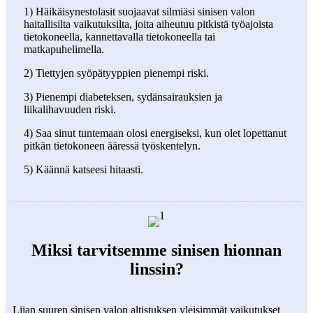
1) Häikäisynestolasit suojaavat silmiäsi sinisen valon
haitallisilta vaikutuksilta, joita aiheutuu pitkistä työajoista
tietokoneella, kannettavalla tietokoneella tai
matkapuhelimella.
2) Tiettyjen syöpätyyppien pienempi riski.
3) Pienempi diabeteksen, sydänsairauksien ja
liikalihavuuden riski.
4) Saa sinut tuntemaan olosi energiseksi, kun olet lopettanut
pitkän tietokoneen ääressä työskentelyn.
5) Käännä katseesi hitaasti.
Miksi tarvitsemme sinisen hionnan
linssin?
Liian suuren sinisen valon altistuksen yleisimmät vaikutukset