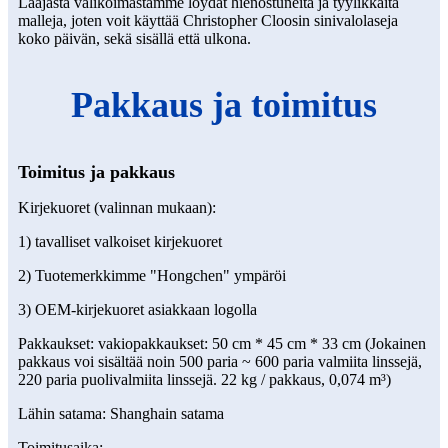
Laajasta valikoimastamme löydät hienostuneita ja tyylikkäitä
malleja, joten voit käyttää Christopher Cloosin sinivalolaseja
koko päivän, sekä sisällä että ulkona.
Pakkaus ja toimitus
Toimitus ja pakkaus
Kirjekuoret (valinnan mukaan):
1) tavalliset valkoiset kirjekuoret
2) Tuotemerkkimme "Hongchen" ympäröi
3) OEM-kirjekuoret asiakkaan logolla
Pakkaukset: vakiopakkaukset: 50 cm * 45 cm * 33 cm (Jokainen
pakkaus voi sisältää noin 500 paria ~ 600 paria valmiita linssejä,
220 paria puolivalmiita linssejä. 22 kg / pakkaus, 0,074 m³)
Lähin satama: Shanghain satama
Toimitusaika: