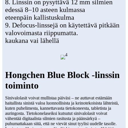
8. Linssin on pysyttävä 12 mm silmien
edessä 8–10 asteen kulmassa
eteenpäin kallistuskulma
9. Defocus-linssejä on käytettävä pitkään
valovoimasta riippumatta.
kaukana vai lähellä
Hongchen Blue Block -linssin
toiminto
Sinivalolasit voivat mullistaa päiväsi – ne auttavat estämään
haitallista sinistä valoa luonnollisista ja keinotekoisista lähteistä,
kuten puhelimesta, kannettavasta tietokoneesta, tabletista ja
auringosta. Tietokonelaseiksi kutsutut sinivalolasit voivat
vähentää digitaalista silmien rasitusta ja päänsärkyä –
puhumattakaan siitä, että ne vievät sinut tyylisi uudelle tasolle.