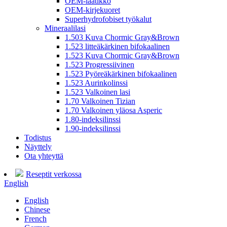
OEM-laatikko
OEM-kirjekuoret
Superhydrofobiset työkalut
Mineraalilasi
1.503 Kuva Chormic Gray&Brown
1.523 litteäkärkinen bifokaalinen
1.523 Kuva Chormic Gray&Brown
1.523 Progressiivinen
1.523 Pyöreäkärkinen bifokaalinen
1.523 Aurinkolinssi
1.523 Valkoinen lasi
1.70 Valkoinen Tizian
1.70 Valkoinen yläosa Asperic
1.80-indeksilinssi
1.90-indeksilinssi
Todistus
Näyttely
Ota yhteyttä
Reseptit verkossa
English
English
Chinese
French