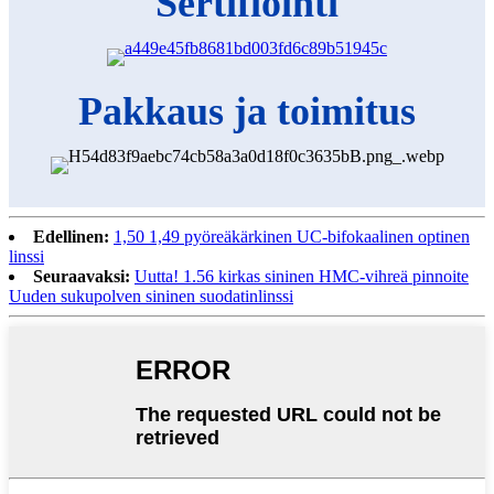
Sertifiointi
Pakkaus ja toimitus
Edellinen:
1,50 1,49 pyöreäkärkinen UC-bifokaalinen optinen
linssi
Seuraavaksi:
Uutta! 1.56 kirkas sininen HMC-vihreä pinnoite
Uuden sukupolven sininen suodatinlinssi