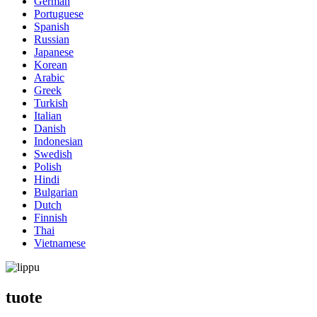
German
Portuguese
Spanish
Russian
Japanese
Korean
Arabic
Greek
Turkish
Italian
Danish
Indonesian
Swedish
Polish
Hindi
Bulgarian
Dutch
Finnish
Thai
Vietnamese
tuote