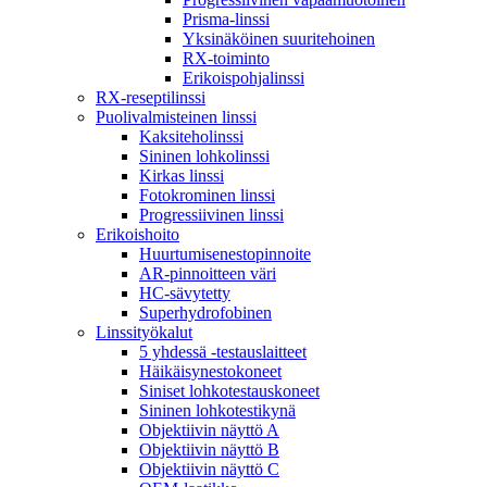
Prisma-linssi
Yksinäköinen suuritehoinen
RX-toiminto
Erikoispohjalinssi
RX-reseptilinssi
Puolivalmisteinen linssi
Kaksiteholinssi
Sininen lohkolinssi
Kirkas linssi
Fotokrominen linssi
Progressiivinen linssi
Erikoishoito
Huurtumisenestopinnoite
AR-pinnoitteen väri
HC-sävytetty
Superhydrofobinen
Linssityökalut
5 yhdessä -testauslaitteet
Häikäisynestokoneet
Siniset lohkotestauskoneet
Sininen lohkotestikynä
Objektiivin näyttö A
Objektiivin näyttö B
Objektiivin näyttö C