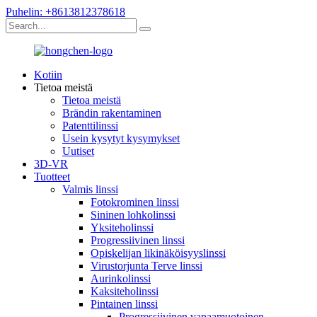
Puhelin: +8613812378618
Kotiin
Tietoa meistä
Tietoa meistä
Brändin rakentaminen
Patenttilinssi
Usein kysytyt kysymykset
Uutiset
3D-VR
Tuotteet
Valmis linssi
Fotokrominen linssi
Sininen lohkolinssi
Yksiteholinssi
Progressiivinen linssi
Opiskelijan likinäköisyyslinssi
Virustorjunta Terve linssi
Aurinkolinssi
Kaksiteholinssi
Pintainen linssi
Progressiivinen vapaamuotoinen