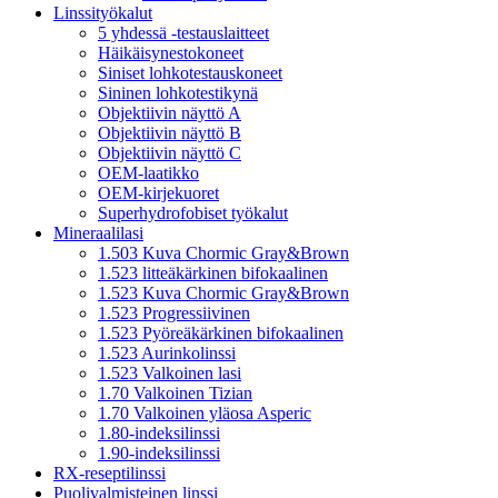
Linssityökalut
5 yhdessä -testauslaitteet
Häikäisynestokoneet
Siniset lohkotestauskoneet
Sininen lohkotestikynä
Objektiivin näyttö A
Objektiivin näyttö B
Objektiivin näyttö C
OEM-laatikko
OEM-kirjekuoret
Superhydrofobiset työkalut
Mineraalilasi
1.503 Kuva Chormic Gray&Brown
1.523 litteäkärkinen bifokaalinen
1.523 Kuva Chormic Gray&Brown
1.523 Progressiivinen
1.523 Pyöreäkärkinen bifokaalinen
1.523 Aurinkolinssi
1.523 Valkoinen lasi
1.70 Valkoinen Tizian
1.70 Valkoinen yläosa Asperic
1.80-indeksilinssi
1.90-indeksilinssi
RX-reseptilinssi
Puolivalmisteinen linssi