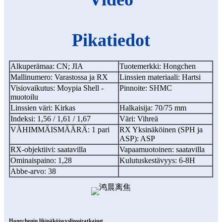
Pikatiedot
Alkuperämaa: CN; JIA
Tuotemerkki: Hongchen
Mallinumero: Varastossa ja RX
Linssien materiaali: Hartsi
Visiovaikutus: Moypia Shell -
Pinnoite: SHMC
muotoilu
Linssien väri: Kirkas
Halkaisija: 70/75 mm
Indeksi: 1,56 / 1,61 / 1,67
Väri: Vihreä
VÄHIMMÄISMÄÄRÄ: 1 pari
RX Yksinäköinen (SPH ja
ASP): ASP
RX-objektiivi: saatavilla
Vapaamuotoinen: saatavilla
Ominaispaino: 1,28
Kulutuskestävyys: 6-8H
Abbe-arvo: 38
Hongchenin likinäköisyyslinssiratkaisut