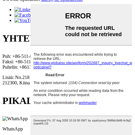
YHTEYSTIEDOT
Puh: +86-511-88036668
Faksi: +86-511-88031818
Puhelin: +8613812378618
Lisää: No.218 Qiliang Road, Danyang Development Zone, Jiangsu
212300, Kiina
PIKALINKIT
WhatsApp