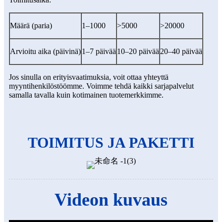
Määrä (paria)
1–1000
>5000
>20000
Arvioitu aika (päivinä)
1–7 päivää
10–20 päivää
20–40 päivää
Jos sinulla on erityisvaatimuksia, voit ottaa yhteyttä
myyntihenkilöstöömme. Voimme tehdä kaikki sarjapalvelut
samalla tavalla kuin kotimainen tuotemerkkimme.
TOIMITUS JA PAKETTI
Videon kuvaus