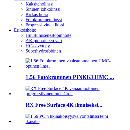
Kaksiteholinssi
Sininen lohkolinssi
Kirkas linssi
Fotokrominen linssi
Progressiivinen linssi
Erikoishoito
Huurtumisenestopinnoite
AR-pinnoitteen väri
HC-sävytetty
Superhydrofobinen
1.56 Fotokrominen PINKKI HMC ...
RX Free Surface 4K ilmaiseksi...