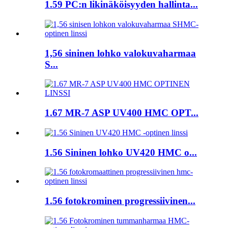
1.59 PC:n likinäköisyyden hallinta...
1,56 sininen lohko valokuvaharmaa
S...
1.67 MR-7 ASP UV400 HMC OPT...
1.56 Sininen lohko UV420 HMC o...
1.56 fotokrominen progressiivinen...