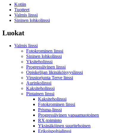
Kotiin
Tuotteet
Valmis linssi
Sininen lohkolinssi
Luokat
Valmis linssi
Fotokrominen linssi
Sininen lohkolinssi
Yksiteholinssi
Progressiivinen linssi
Opiskelijan likinäköisyyslinssi
Virustorjunta Terve linssi
Aurinkolinssi
Kaksiteholinssi
Pintainen linssi
Kaksiteholinssi
Fotokrominen linssi
Prisma-linssi
Progressiivinen vapaamuotoinen
RX-toiminto
Yksinäköinen suuritehoinen
Erikoispohjalinssi