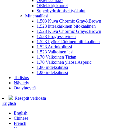
OEM-laatikko
OEM-kirjekuoret
Superhydrofobiset työkalut
Mineraalilasi
1.503 Kuva Chormic Gray&Brown
1.523 litteäkärkinen bifokaalinen
1.523 Kuva Chormic Gray&Brown
1.523 Progressiivinen
1.523 Pyöreäkärkinen bifokaalinen
1.523 Aurinkolinssi
1.523 Valkoinen lasi
1.70 Valkoinen Tizian
1.70 Valkoinen yläosa Asperic
1.80-indeksilinssi
1.90-indeksilinssi
Todistus
Näyttely
Ota yhteyttä
Reseptit verkossa
English
English
Chinese
French