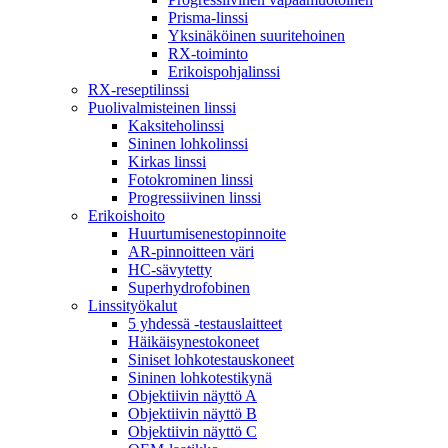
Prisma-linssi
Yksinäköinen suuritehoinen
RX-toiminto
Erikoispohjalinssi
RX-reseptilinssi
Puolivalmisteinen linssi
Kaksiteholinssi
Sininen lohkolinssi
Kirkas linssi
Fotokrominen linssi
Progressiivinen linssi
Erikoishoito
Huurtumisenestopinnoite
AR-pinnoitteen väri
HC-sävytetty
Superhydrofobinen
Linssityökalut
5 yhdessä -testauslaitteet
Häikäisynestokoneet
Siniset lohkotestauskoneet
Sininen lohkotestikynä
Objektiivin näyttö A
Objektiivin näyttö B
Objektiivin näyttö C