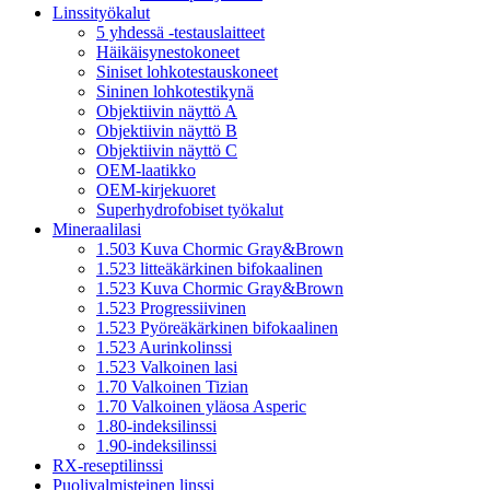
Linssityökalut
5 yhdessä -testauslaitteet
Häikäisynestokoneet
Siniset lohkotestauskoneet
Sininen lohkotestikynä
Objektiivin näyttö A
Objektiivin näyttö B
Objektiivin näyttö C
OEM-laatikko
OEM-kirjekuoret
Superhydrofobiset työkalut
Mineraalilasi
1.503 Kuva Chormic Gray&Brown
1.523 litteäkärkinen bifokaalinen
1.523 Kuva Chormic Gray&Brown
1.523 Progressiivinen
1.523 Pyöreäkärkinen bifokaalinen
1.523 Aurinkolinssi
1.523 Valkoinen lasi
1.70 Valkoinen Tizian
1.70 Valkoinen yläosa Asperic
1.80-indeksilinssi
1.90-indeksilinssi
RX-reseptilinssi
Puolivalmisteinen linssi