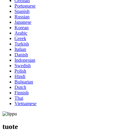
German
Portuguese
Spanish
Russian
Japanese
Korean
Arabic
Greek
Turkish
Italian
Danish
Indonesian
Swedish
Polish
Hindi
Bulgarian
Dutch
Finnish
Thai
Vietnamese
tuote