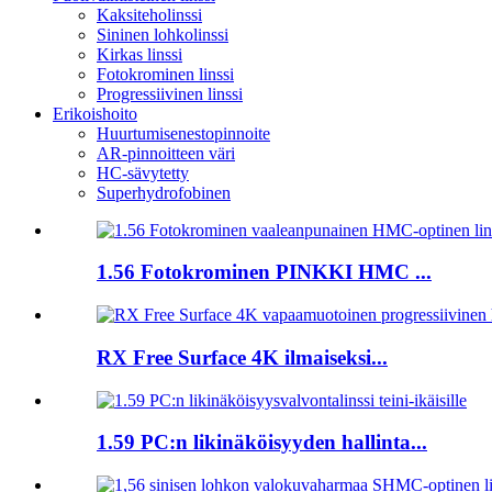
Kaksiteholinssi
Sininen lohkolinssi
Kirkas linssi
Fotokrominen linssi
Progressiivinen linssi
Erikoishoito
Huurtumisenestopinnoite
AR-pinnoitteen väri
HC-sävytetty
Superhydrofobinen
1.56 Fotokrominen PINKKI HMC ...
RX Free Surface 4K ilmaiseksi...
1.59 PC:n likinäköisyyden hallinta...