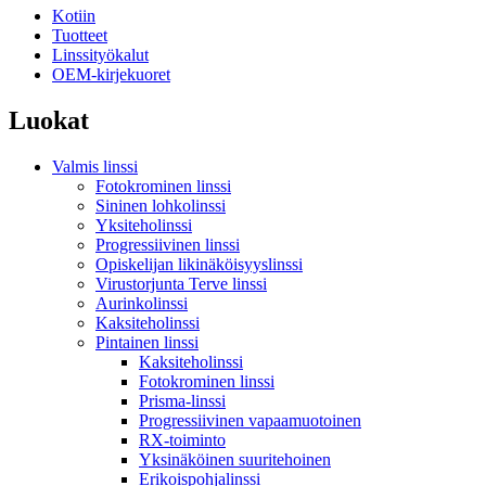
Kotiin
Tuotteet
Linssityökalut
OEM-kirjekuoret
Luokat
Valmis linssi
Fotokrominen linssi
Sininen lohkolinssi
Yksiteholinssi
Progressiivinen linssi
Opiskelijan likinäköisyyslinssi
Virustorjunta Terve linssi
Aurinkolinssi
Kaksiteholinssi
Pintainen linssi
Kaksiteholinssi
Fotokrominen linssi
Prisma-linssi
Progressiivinen vapaamuotoinen
RX-toiminto
Yksinäköinen suuritehoinen
Erikoispohjalinssi