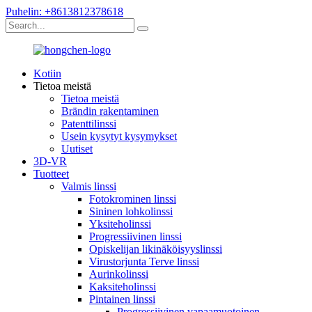
Puhelin: +8613812378618
Kotiin
Tietoa meistä
Tietoa meistä
Brändin rakentaminen
Patenttilinssi
Usein kysytyt kysymykset
Uutiset
3D-VR
Tuotteet
Valmis linssi
Fotokrominen linssi
Sininen lohkolinssi
Yksiteholinssi
Progressiivinen linssi
Opiskelijan likinäköisyyslinssi
Virustorjunta Terve linssi
Aurinkolinssi
Kaksiteholinssi
Pintainen linssi
Progressiivinen vapaamuotoinen