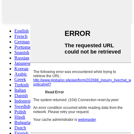
English
French
German
Portuguese
Spanish
Russian
Japanese
Korean
Arabic
Greek
Turkish
Italian
Danish
Indonesian
Swedish
Polish
Hindi
Bulgarian
Dutch
Finnish