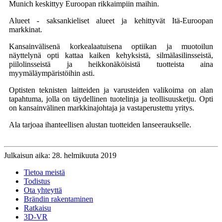
Munich keskittyy Euroopan rikkaimpiin maihin.
Alueet - saksankieliset alueet ja kehittyvät Itä-Euroopan
markkinat.
Kansainvälisenä korkealaatuisena optiikan ja muotoilun
näyttelynä opti kattaa kaiken kehyksistä, silmälasilinsseistä,
piilolinsseistä ja heikkonäköisistä tuotteista aina
myymäläympäristöihin asti.
Optisten teknisten laitteiden ja varusteiden valikoima on alan
tapahtuma, jolla on täydellinen tuotelinja ja teollisuusketju. Opti
on kansainvälinen markkinajohtaja ja vastaperustettu yritys.
Ala tarjoaa ihanteellisen alustan tuotteiden lanseeraukselle.
Julkaisun aika: 28. helmikuuta 2019
Tietoa meistä
Todistus
Ota yhteyttä
Brändin rakentaminen
Ratkaisu
3D-VR