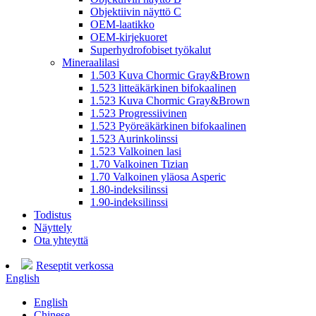
Objektiivin näyttö C
OEM-laatikko
OEM-kirjekuoret
Superhydrofobiset työkalut
Mineraalilasi
1.503 Kuva Chormic Gray&Brown
1.523 litteäkärkinen bifokaalinen
1.523 Kuva Chormic Gray&Brown
1.523 Progressiivinen
1.523 Pyöreäkärkinen bifokaalinen
1.523 Aurinkolinssi
1.523 Valkoinen lasi
1.70 Valkoinen Tizian
1.70 Valkoinen yläosa Asperic
1.80-indeksilinssi
1.90-indeksilinssi
Todistus
Näyttely
Ota yhteyttä
Reseptit verkossa
English
English
Chinese