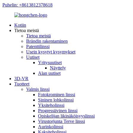
Puhelin: +8613812378618
Kotiin
Tietoa meistä
Tietoa meistä
Brändin rakentaminen
Patenttilinssi
Usein kysytyt kysymykset
Uutiset
Yritysuutiset
Näyttely
Alan uutiset
3D-VR
Tuotteet
Valmis linssi
Fotokrominen linssi
Sininen lohkolinssi
Yksiteholinssi
Progressiivinen linssi
Opiskelijan likinäköisyyslinssi
Virustorjunta Terve linssi
Aurinkolinssi
Kaksiteholinssi