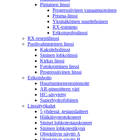
Pintainen linssi
Progressiivinen vapaamuotoinen
Prisma-linssi
Yksinäköinen suuritehoinen
RX-toiminto
Erikoispohjalinssi
RX-reseptilinssi
Puolivalmisteinen linssi
Kaksiteholinssi
Sininen lohkolinssi
Kirkas linssi
Fotokrominen linssi
Progressiivinen linssi
Erikoishoito
Huurtumisenestopinnoite
AR-pinnoitteen väri
HC-sävytetty
Superhydrofobinen
Linssityökalut
5 yhdessä -testauslaitteet
Häikäisynestokoneet
Siniset lohkotestauskoneet
Sininen lohkotestikynä
Objektiivin näyttö A
Objektiivin näyttö B