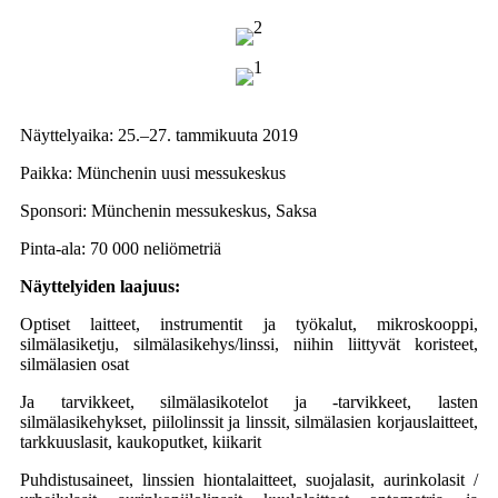
Näyttelyaika: 25.–27. tammikuuta 2019
Paikka: Münchenin uusi messukeskus
Sponsori: Münchenin messukeskus, Saksa
Pinta-ala: 70 000 neliömetriä
Näyttelyiden laajuus:
Optiset laitteet, instrumentit ja työkalut, mikroskooppi,
silmälasiketju, silmälasikehys/linssi, niihin liittyvät koristeet,
silmälasien osat
Ja tarvikkeet, silmälasikotelot ja -tarvikkeet, lasten
silmälasikehykset, piilolinssit ja linssit, silmälasien korjauslaitteet,
tarkkuuslasit, kaukoputket, kiikarit
Puhdistusaineet, linssien hiontalaitteet, suojalasit, aurinkolasit /