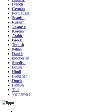
French
German
Portuguese
Spanish
Russian
Japanese
Korean
Arabic
Greek
Turkish
Italian
Danish
Indonesian
Swedish
Polish
Hindi
Bulgarian
Dutch
Finnish
Thai
Vietnamese