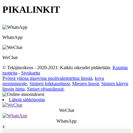
PIKALINKIT
WhatsApp
WeChat
© Tekijänoikeus - 2020-2021: Kaikki oikeudet pidätetään.
Kuumia
tuotteita
-
Sivukartta
Pyöreä yläosa muovista puolivalmistettua linssiä
,
kova
monipinnoite
,
Sininen leikkauslinssi
,
Miesten linssit
,
Sinisen kärryn
linssin hinta
,
Siniset ohjauslinssit
,
Lähetä sähköpostia
WeChat
WhatsApp
x