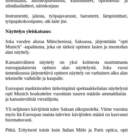
urheilulasit, aurinkopiilolinssit, kuulolaitteet, optometria- ja
silmälasilaitteet, näönkorjaus
Instrumentti, jalusta, työpajavaruste, barometri, lämpömittari,
työpajakokoonpano, atk-laite jne.
Näyttelyn yleiskatsaus:
Joka vuoden alussa Münchenissä, Saksassa, järjestetään "opti
Munich" -tapahtuma, joka on tärkeä optisten lasien ja muotoilun
alan näyttely.
Kansainvälinen näyttely on yksi kolmesta suurimmasta
eurooppalaisesta optisen alan näyttelystä. Joka vuosi
tammikuussa järjestettävä optinen näyttely on varhainen alku alan
tekniselle vaihdolle ja kaupalle.
Euroopan markkinoiden tärkeimpänä spektaakkelialan näyttelynä
opti Munich houkuttelee vuosittain suuren määrän ammattilaisia ​​
ja kansainvälisiä vierailijoita.
Yli neljännes kävijöistä tulee Saksan ulkopuolelta. Viime vuosina
myös Itä-Euroopan maista tulevien kävijöiden määrä on kasvanut
huomattavasti.
Pitkä. Erityisesti toisin kuin Italian Mido ja Paris optica, opti