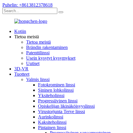
Puhelin: +8613812378618
Kotiin
Tietoa meistä
Tietoa meistä
Brändin rakentaminen
Patenttilinssi
Usein kysytyt kysymykset
Uutiset
3D-VR
Tuotteet
Valmis linssi
Fotokrominen linssi
Sininen lohkolinssi
Yksiteholinssi
Progressiivinen linssi
Opiskelijan likinäköisyyslinssi
Virustorjunta Terve linssi
Aurinkolinssi
Kaksiteholinssi
Pintainen linssi
Progressiivinen vapaamuotoinen