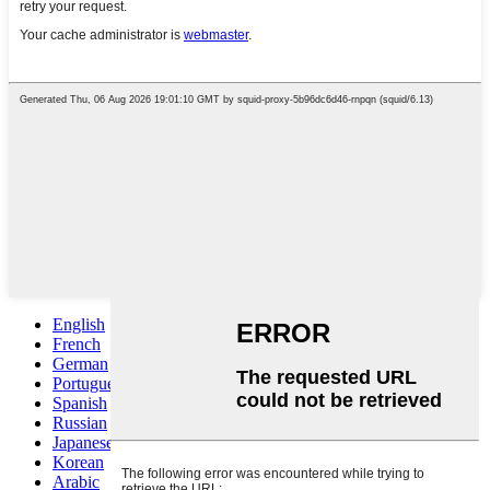
English
French
German
Portuguese
Spanish
Russian
Japanese
Korean
Arabic