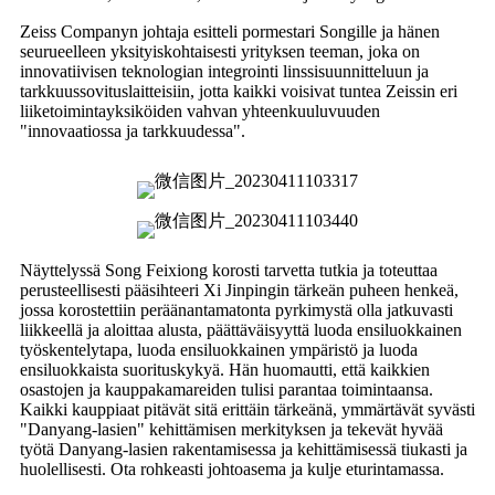
Zeiss Companyn johtaja esitteli pormestari Songille ja hänen
seurueelleen yksityiskohtaisesti yrityksen teeman, joka on
innovatiivisen teknologian integrointi linssisuunnitteluun ja
tarkkuussovituslaitteisiin, jotta kaikki voisivat tuntea Zeissin eri
liiketoimintayksiköiden vahvan yhteenkuuluvuuden
"innovaatiossa ja tarkkuudessa".
Näyttelyssä Song Feixiong korosti tarvetta tutkia ja toteuttaa
perusteellisesti pääsihteeri Xi Jinpingin tärkeän puheen henkeä,
jossa korostettiin peräänantamatonta pyrkimystä olla jatkuvasti
liikkeellä ja aloittaa alusta, päättäväisyyttä luoda ensiluokkainen
työskentelytapa, luoda ensiluokkainen ympäristö ja luoda
ensiluokkaista suorituskykyä. Hän huomautti, että kaikkien
osastojen ja kauppakamareiden tulisi parantaa toimintaansa.
Kaikki kauppiaat pitävät sitä erittäin tärkeänä, ymmärtävät syvästi
"Danyang-lasien" kehittämisen merkityksen ja tekevät hyvää
työtä Danyang-lasien rakentamisessa ja kehittämisessä tiukasti ja
huolellisesti. Ota rohkeasti johtoasema ja kulje eturintamassa.