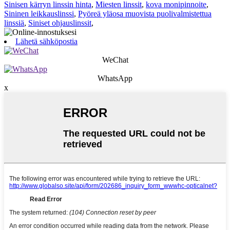
Sinisen kärryn linssin hinta
,
Miesten linssit
,
kova monipinnoite
,
Sininen leikkauslinssi
,
Pyöreä yläosa muovista puolivalmistettua
linssiä
,
Siniset ohjauslinssit
,
Lähetä sähköpostia
WeChat
WhatsApp
x