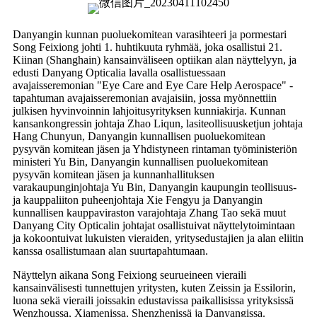
Danyangin kunnan puoluekomitean varasihteeri ja pormestari
Song Feixiong johti 1. huhtikuuta ryhmää, joka osallistui 21.
Kiinan (Shanghain) kansainväliseen optiikan alan näyttelyyn, ja
edusti Danyang Opticalia lavalla osallistuessaan
avajaisseremonian "Eye Care and Eye Care Help Aerospace" -
tapahtuman avajaisseremonian avajaisiin, jossa myönnettiin
julkisen hyvinvoinnin lahjoitusyrityksen kunniakirja. Kunnan
kansankongressin johtaja Zhao Liqun, lasiteollisuusketjun johtaja
Hang Chunyun, Danyangin kunnallisen puoluekomitean
pysyvän komitean jäsen ja Yhdistyneen rintaman työministeriön
ministeri Yu Bin, Danyangin kunnallisen puoluekomitean
pysyvän komitean jäsen ja kunnanhallituksen
varakaupunginjohtaja Yu Bin, Danyangin kaupungin teollisuus-
ja kauppaliiton puheenjohtaja Xie Fengyu ja Danyangin
kunnallisen kauppaviraston varajohtaja Zhang Tao sekä muut
Danyang City Opticalin johtajat osallistuivat näyttelytoimintaan
ja kokoontuivat lukuisten vieraiden, yritysedustajien ja alan eliitin
kanssa osallistumaan alan suurtapahtumaan.
Näyttelyn aikana Song Feixiong seurueineen vieraili
kansainvälisesti tunnettujen yritysten, kuten Zeissin ja Essilorin,
luona sekä vieraili joissakin edustavissa paikallisissa yrityksissä
Wenzhoussa, Xiamenissa, Shenzhenissä ja Danyangissa.