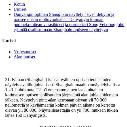
Kotiin
Uutiset
Danyangin optinen Shanghain näyttely ”Eye” debytoi ja
nousee uusiin ulottuvuuksiin – Danyangin kunnan
puoluekomitean varasihteeri ja pormestari Song Feixiong johti
ryhmää osallistumaan Shanghain optiseen näyttelyyn
Uutiset
Yritysuutiset
Alan uutiset
21. Kiinan (Shanghain) kansainvälinen optisen teollisuuden
näyttely avattiin juhlallisesti Shanghain maailmannäyttelyhallissa
1.–3. huhtikuuta. Tämä on ensimmäinen laajamittainen
kotimaisen optisen teollisuuden järjestämä alan juhla epidemian
jälkeen. Näyttelyn pinta-alan kerrotaan olevan yli 70 000
neliömetriä ja kävijämäärän kolmen päivän aikana on kerrottu
olevan yli 80 000. Näytteilleasettajia on yli 700, mukaan lukien
lähes 150 Danyangista.