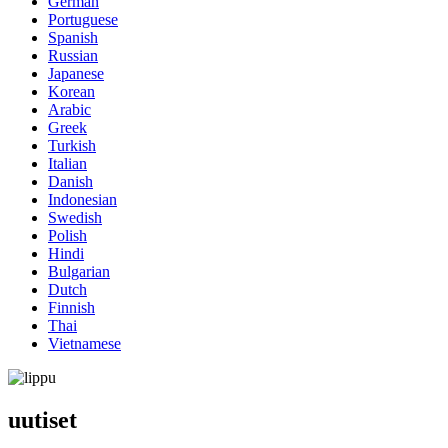
German
Portuguese
Spanish
Russian
Japanese
Korean
Arabic
Greek
Turkish
Italian
Danish
Indonesian
Swedish
Polish
Hindi
Bulgarian
Dutch
Finnish
Thai
Vietnamese
uutiset