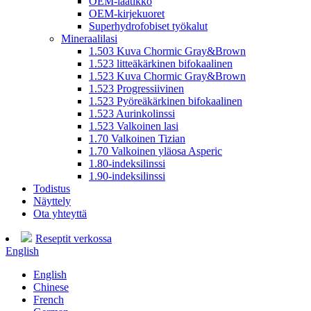
OEM-laatikko
OEM-kirjekuoret
Superhydrofobiset työkalut
Mineraalilasi
1.503 Kuva Chormic Gray&Brown
1.523 litteäkärkinen bifokaalinen
1.523 Kuva Chormic Gray&Brown
1.523 Progressiivinen
1.523 Pyöreäkärkinen bifokaalinen
1.523 Aurinkolinssi
1.523 Valkoinen lasi
1.70 Valkoinen Tizian
1.70 Valkoinen yläosa Asperic
1.80-indeksilinssi
1.90-indeksilinssi
Todistus
Näyttely
Ota yhteyttä
Reseptit verkossa
English
English
Chinese
French