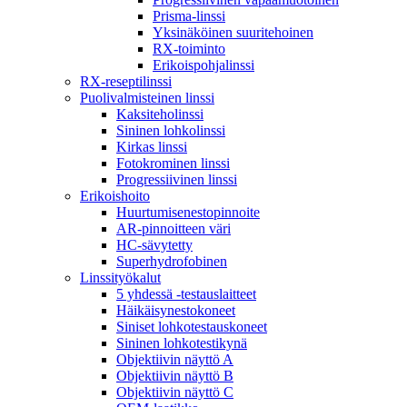
Prisma-linssi
Yksinäköinen suuritehoinen
RX-toiminto
Erikoispohjalinssi
RX-reseptilinssi
Puolivalmisteinen linssi
Kaksiteholinssi
Sininen lohkolinssi
Kirkas linssi
Fotokrominen linssi
Progressiivinen linssi
Erikoishoito
Huurtumisenestopinnoite
AR-pinnoitteen väri
HC-sävytetty
Superhydrofobinen
Linssityökalut
5 yhdessä -testauslaitteet
Häikäisynestokoneet
Siniset lohkotestauskoneet
Sininen lohkotestikynä
Objektiivin näyttö A
Objektiivin näyttö B
Objektiivin näyttö C