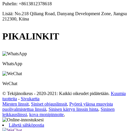
Puhelin: +8613812378618
Lisää: No.218 Qiliang Road, Danyang Development Zone, Jiangsu
212300, Kiina
PIKALINKIT
WhatsApp
WeChat
© Tekijänoikeus - 2020-2021: Kaikki oikeudet pidätetään.
Kuumia
tuotteita
-
Sivukartta
Miesten linssit
,
Siniset ohjauslinssit
,
Pyöreä yläosa muovista
puolivalmistettua linssiä
,
Sinisen kärryn linssin hinta
,
Sininen
leikkauslinssi
,
kova monipinnoite
,
Lähetä sähköpostia