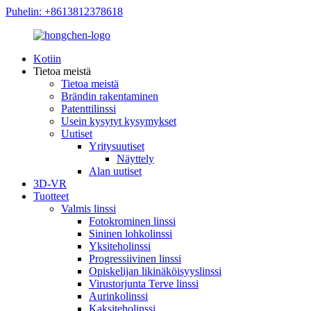
Puhelin: +8613812378618
Kotiin
Tietoa meistä
Tietoa meistä
Brändin rakentaminen
Patenttilinssi
Usein kysytyt kysymykset
Uutiset
Yritysuutiset
Näyttely
Alan uutiset
3D-VR
Tuotteet
Valmis linssi
Fotokrominen linssi
Sininen lohkolinssi
Yksiteholinssi
Progressiivinen linssi
Opiskelijan likinäköisyyslinssi
Virustorjunta Terve linssi
Aurinkolinssi
Kaksiteholinssi