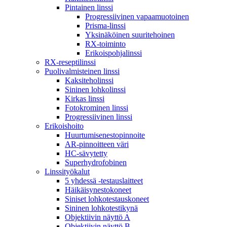
Pintainen linssi
Progressiivinen vapaamuotoinen
Prisma-linssi
Yksinäköinen suuritehoinen
RX-toiminto
Erikoispohjalinssi
RX-reseptilinssi
Puolivalmisteinen linssi
Kaksiteholinssi
Sininen lohkolinssi
Kirkas linssi
Fotokrominen linssi
Progressiivinen linssi
Erikoishoito
Huurtumisenestopinnoite
AR-pinnoitteen väri
HC-sävytetty
Superhydrofobinen
Linssityökalut
5 yhdessä -testauslaitteet
Häikäisynestokoneet
Siniset lohkotestauskoneet
Sininen lohkotestikynä
Objektiivin näyttö A
Objektiivin näyttö B