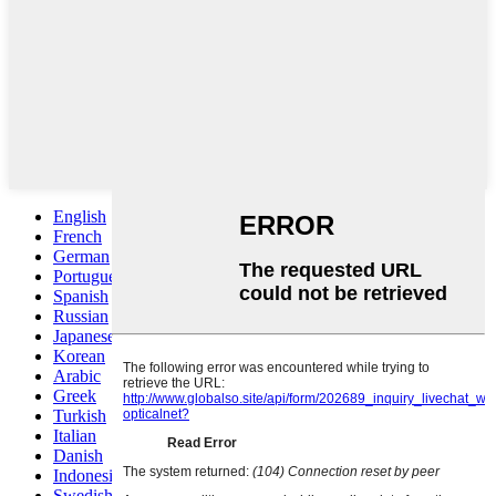
English
French
German
Portuguese
Spanish
Russian
Japanese
Korean
Arabic
Greek
Turkish
Italian
Danish
Indonesian
Swedish