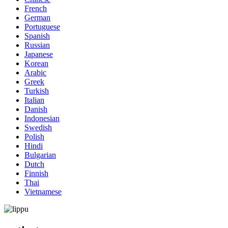
French
German
Portuguese
Spanish
Russian
Japanese
Korean
Arabic
Greek
Turkish
Italian
Danish
Indonesian
Swedish
Polish
Hindi
Bulgarian
Dutch
Finnish
Thai
Vietnamese