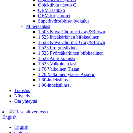
Objektiivin näyttö C
OEM-laatikko
OEM-kirjekuoret
Superhydrofobiset työkalut
Mineraalilasi
1.503 Kuva Chormic Gray&Brown
1.523 litteäkärkinen bifokaalinen
1.523 Kuva Chormic Gray&Brown
1.523 Progressiivinen
1.523 Pyöreäkärkinen bifokaalinen
1.523 Aurinkolinssi
1.523 Valkoinen lasi
1.70 Valkoinen Tizian
1.70 Valkoinen yläosa Asperic
1.80-indeksilinssi
1.90-indeksilinssi
Todistus
Näyttely
Ota yhteyttä
Reseptit verkossa
English
English
Chinese