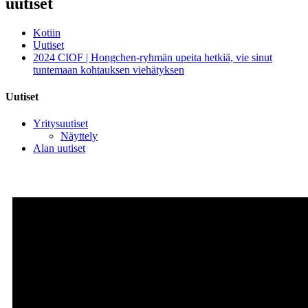
uutiset
Kotiin
Uutiset
2024 CIOF | Hongchen-ryhmän upeita hetkiä, vie sinut
tuntemaan kohtauksen viehätyksen
Uutiset
Yritysuutiset
Näyttely
Alan uutiset