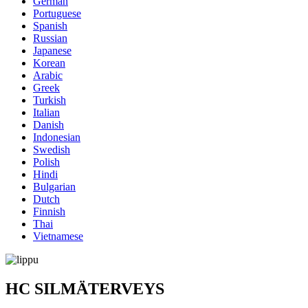
German
Portuguese
Spanish
Russian
Japanese
Korean
Arabic
Greek
Turkish
Italian
Danish
Indonesian
Swedish
Polish
Hindi
Bulgarian
Dutch
Finnish
Thai
Vietnamese
HC SILMÄTERVEYS