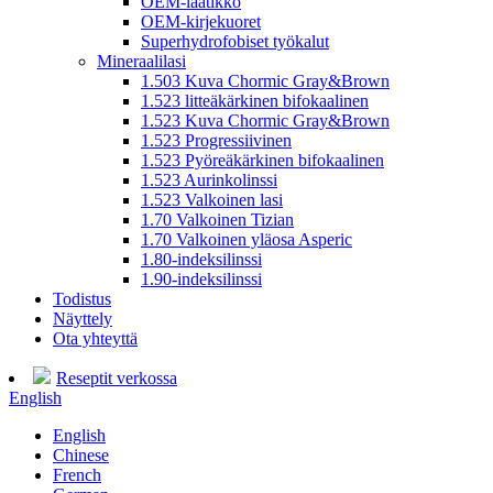
OEM-laatikko
OEM-kirjekuoret
Superhydrofobiset työkalut
Mineraalilasi
1.503 Kuva Chormic Gray&Brown
1.523 litteäkärkinen bifokaalinen
1.523 Kuva Chormic Gray&Brown
1.523 Progressiivinen
1.523 Pyöreäkärkinen bifokaalinen
1.523 Aurinkolinssi
1.523 Valkoinen lasi
1.70 Valkoinen Tizian
1.70 Valkoinen yläosa Asperic
1.80-indeksilinssi
1.90-indeksilinssi
Todistus
Näyttely
Ota yhteyttä
Reseptit verkossa
English
English
Chinese
French