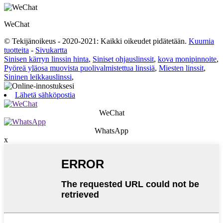
WeChat
© Tekijänoikeus - 2020-2021: Kaikki oikeudet pidätetään.
Kuumia
tuotteita
-
Sivukartta
Sinisen kärryn linssin hinta
,
Siniset ohjauslinssit
,
kova monipinnoite
,
Pyöreä yläosa muovista puolivalmistettua linssiä
,
Miesten linssit
,
Sininen leikkauslinssi
,
Lähetä sähköpostia
WeChat
WhatsApp
x