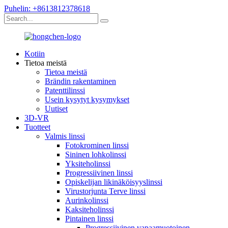
Puhelin: +8613812378618
Kotiin
Tietoa meistä
Tietoa meistä
Brändin rakentaminen
Patenttilinssi
Usein kysytyt kysymykset
Uutiset
3D-VR
Tuotteet
Valmis linssi
Fotokrominen linssi
Sininen lohkolinssi
Yksiteholinssi
Progressiivinen linssi
Opiskelijan likinäköisyyslinssi
Virustorjunta Terve linssi
Aurinkolinssi
Kaksiteholinssi
Pintainen linssi
Progressiivinen vapaamuotoinen