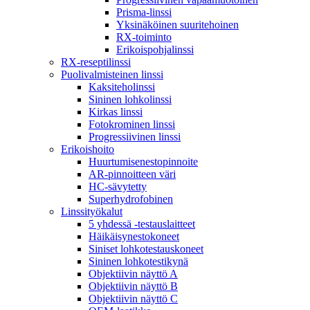
Prisma-linssi
Yksinäköinen suuritehoinen
RX-toiminto
Erikoispohjalinssi
RX-reseptilinssi
Puolivalmisteinen linssi
Kaksiteholinssi
Sininen lohkolinssi
Kirkas linssi
Fotokrominen linssi
Progressiivinen linssi
Erikoishoito
Huurtumisenestopinnoite
AR-pinnoitteen väri
HC-sävytetty
Superhydrofobinen
Linssityökalut
5 yhdessä -testauslaitteet
Häikäisynestokoneet
Siniset lohkotestauskoneet
Sininen lohkotestikynä
Objektiivin näyttö A
Objektiivin näyttö B
Objektiivin näyttö C