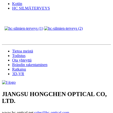
Kotiin
HC SILMÄTERVEYS
Tietoa meistä
Todistus
Ota yhteyttä
Brändin rakentaminen
Ratkaisu
3D-VR
JIANGSU HONGCHEN OPTICAL CO,
LTD.
www.hc-optical.net
sales@hc-optical.com